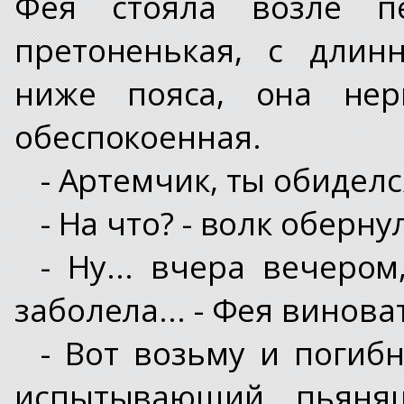
Фея стояла возле пе
претоненькая, с длин
ниже пояса, она нер
обеспокоенная.
- Артемчик, ты обиделс
- На что? - волк оберн
- Ну... вчера вечеро
заболела... - Фея винова
- Вот возьму и погибн
испытывающий пьянящ