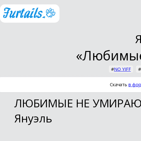
«Любимые
#
NO YIFF
Скачать
в фор
ЛЮБИМЫЕ НЕ УМИРА
Януэль