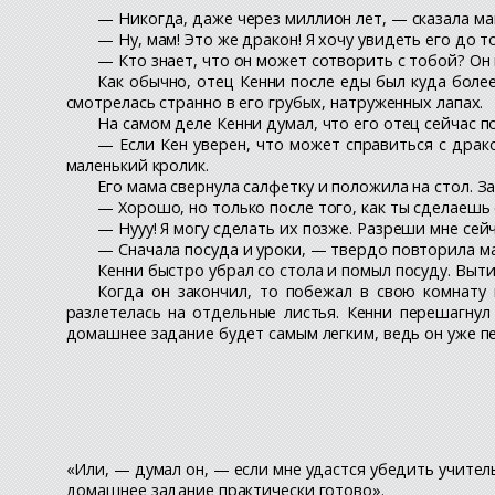
— Никогда, даже через миллион лет, — сказала мам
— Ну, мам! Это же дракон! Я хочу увидеть его до то
— Кто знает, что он может сотворить с тобой? Он 
Как обычно, отец Кенни после еды был куда боле
смотрелась странно в его грубых, натруженных лапах.
На самом деле Кенни думал, что его отец сейчас п
— Если Кен уверен, что может справиться с драк
маленький кролик.
Его мама свернула салфетку и положила на стол. З
— Хорошо, но только после того, как ты сделаешь 
— Нууу! Я могу сделать их позже. Разреши мне сейч
— Сначала посуда и уроки, — твердо повторила ма
Кенни быстро убрал со стола и помыл посуду. Выти
Когда он закончил, то побежал в свою комнату 
разлетелась на отдельные листья. Кенни перешагнул
домашнее задание будет самым легким, ведь он уже пе
«Или, — думал он, — если мне удастся убедить учитель
домашнее задание практически готово».