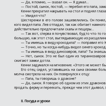
— Да, я помню, — сказал он. — Я думал…
— Постой, сынок, постой, — перебил его папа, зама
Кенни прекратил накрывать на стол и поднял глаза
— Увидел что?
Шестеренки в его голове зашевелились. Он понял
кого видел папа. Лев отпадал, так как обитает намног
действительно предпочитали скалы и пещеры…
— Так вот, сперва я почувствовал, будто что-то го
большую, как этот стол, выглядывающую из расщелины
— Ты имеешь в виду крокодила? — поправил его Ке
— Точно, но ты когда-нибудь видел синего крокоди
— Ты имеешь в виду динозавров, папа? Ты знаешь
— Нет, сынок. Это не был один из тираннозавров
сжигают замки дотла.
Кенни задумался на мгновение. «Этого не может б
Его отец сидел, уставившись на сына своими бол
молча смотрела на них. Он повернулся к отцу:
— Папа, ты говоришь о драконе?
— Да, сынок. Я говорю об одном из этих драконов
продать ферму и переехать, прежде чем этот дьявол, э
II. Посуда и уроки