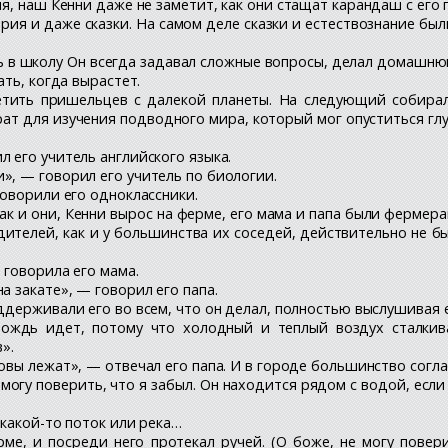
, наш Кенни даже не заметит, как они стащат карандаш с его п
ория и даже сказки. На самом деле сказки и естествознание бы
ь в школу Он всегда задавал сложные вопросы, делал домашнюю
ть, когда вырастет.
етить пришельцев с далекой планеты. На следующий собирал
ат для изучения подводного мира, который мог опуститься глу
 его учитель английского языка.
», — говорил его учитель по биологии.
говорили его одноклассники.
 как и они, Кенни вырос на ферме, его мама и папа были ферм
ителей, как и у большинства их соседей, действительно не 
 говорила его мама.
а закате», — говорил его папа.
ддерживали его во всем, что он делал, полностью выслушивая е
ождь идет, потому что холодный и теплый воздух сталкив
».
овы лежат», — отвечал его папа. И в городе большинство согла
 могу поверить, что я забыл. Он находится рядом с водой, есл
 какой-то поток или река…
ме, и посреди него протекал ручей. (О боже, не могу повер