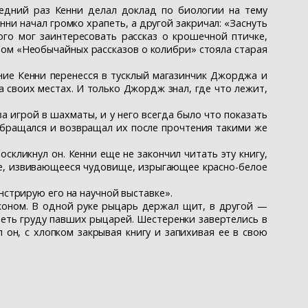
ледний раз Кенни делал доклад по биологии на тему
ни начал громко храпеть, а другой закричал: «Заснуть
кого мог заинтересовать рассказ о крошечной птичке,
омом «Необычайных рассказов о колибри» стояла старая
ение Кенни перенесся в тусклый магазинчик Джорджа и
на своих местах. И только Джордж знал, где что лежит,
 игрой в шахматы, и у него всегда было что показать
 обращался и возвращал их после прочтения такими же
ликнул он. Кенни еще не закончил читать эту книгу,
ое, извивающееся чудовище, изрыгающее красно-белое
стрирую его на научной выставке».
аконом. В одной руке рыцарь держал щит, в другой —
еть груду павших рыцарей. Шестеренки завертелись в
он, с хлопком закрывая книгу и запихивая ее в свою