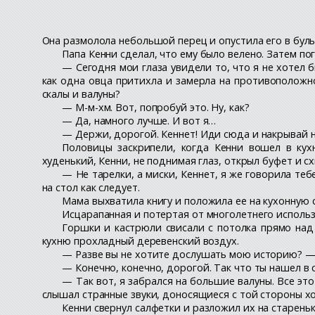
Она размолола небольшой перец и опустила его в бульон
Папа Кенни сделал, что ему было велено. Затем пог
— Сегодня мои глаза увидели то, что я не хотел 
как одна овца притихла и замерла на противоположной
скалы и валуны?
— М-м-хм. Вот, попробуй это. Ну, как?
— Да, намного лучше. И вот я…
— Держи, дорогой. Кеннет! Иди сюда и накрывай н
Половицы заскрипели, когда Кенни вошел в кух
худенький, Кенни, не поднимая глаз, открыл буфет и сх
— Не тарелки, а миски, Кеннет, я же говорила тебе
на стол как следует.
Мама выхватила книгу и положила ее на кухонную с
Исцарапанная и потертая от многолетнего использ
Горшки и кастрюли свисали с потолка прямо над 
кухню прохладный деревенский воздух.
— Разве вы не хотите дослушать мою историю? — 
— Конечно, конечно, дорогой. Так что ты нашел в 
— Так вот, я забрался на большие валуны. Все это
слышал странные звуки, доносящиеся с той стороны х
Кенни свернул салфетки и разложил их на старень