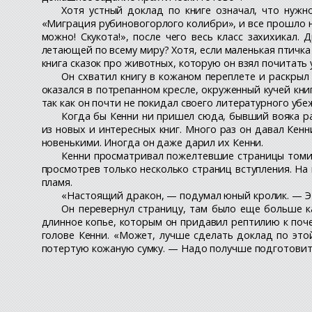
Хотя устный доклад по книге означал, что нужн
«Миграция рубиновогорлого колибри», и все прошло не
можно! Скукота!», после чего весь класс захихикал.
летающей по всему миру? Хотя, если маленькая птичка
книга сказок про животных, которую он взял почитать
Он схватил книгу в кожаном переплете и раскрыл
оказался в потрепанном кресле, окруженный кучей книг
так как он почти не покидал своего литературного уб
Когда бы Кенни ни пришел сюда, бывший вояка ра
из новых и интересных книг. Много раз он давал Кен
новенькими. Иногда он даже дарил их Кенни.
Кенни просматривал пожелтевшие страницы томика
просмотрев только несколько страниц вступления. Н
пламя.
«Настоящий дракон, — подумал юный кролик. — Эт
Он перевернул страницу, там было еще больше к
длинное копье, которым он придавил рептилию к поч
голове Кенни. «Может, лучше сделать доклад по это
потертую кожаную сумку. — Надо получше подготовит