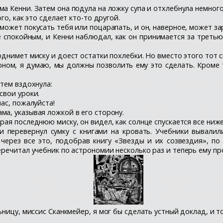
а Кенни. Затем она подула на ложку супа и отхлебнула немного
го, как это сделает кто-то другой.
может покусать тебя или поцарапать, и он, наверное, может за
е спокойным, и Кенни наблюдал, как он принимается за треть
однимет миску и доест остатки похлебки. Но вместо этого тот с
оном, я думаю, мы должны позволить ему это сделать. Кроме
атем вздохнула:
свои уроки.
ас, пожалуйста!
ма, указывая ложкой в его сторону.
рая последнюю миску, он видел, как солнце спускается все ни
и перевернул сумку с книгами на кровать. Учебники вывалил
 через все это, подобрав книгу «Звезды и их созвездия», п
речитал учебник по астрономии несколько раз и теперь ему пр
ницу, миссис Сканкмейер, я мог бы сделать устный доклад, и т