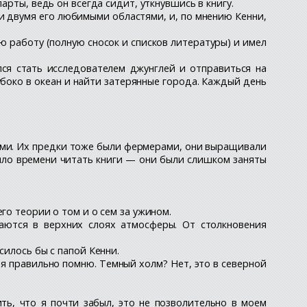
арты, ведь он всегда сидит, уткнувшись в книгу.
ли двумя его любимыми областями, и, по мнению Кенни,
 работу (полную сносок и списков литературы) и имел
ся стать исследователем джунглей и отправиться на
боко в океан и найти затерянные города. Каждый день
ерами. Их предки тоже были фермерами, они выращивали
было времени читать книги — они были слишком заняты
го теории о том и о сем за ужином.
аются в верхних слоях атмосферы. От столкновения
силось бы с папой Кенни.
и я правильно помню. Темный холм? Нет, это в северной
ить, что я почти забыл, это не позволительно в моем