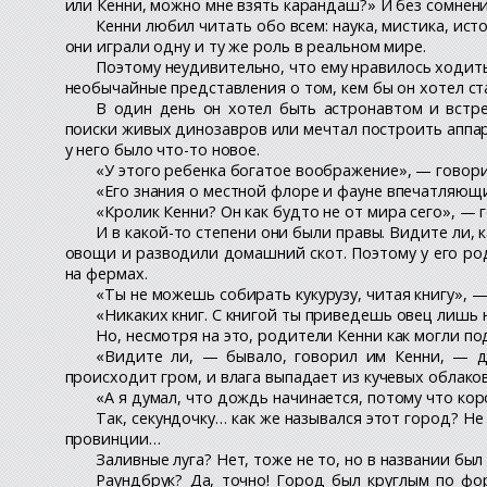
или Кенни, можно мне взять карандаш?» И без сомнения
Кенни любил читать обо всем: наука, мистика, ист
они играли одну и ту же роль в реальном мире.
Поэтому неудивительно, что ему нравилось ходит
необычайные представления о том, кем бы он хотел ста
В один день он хотел быть астронавтом и встр
поиски живых динозавров или мечтал построить аппар
у него было что-то новое.
«У этого ребенка богатое воображение», — говорил
«Его знания о местной флоре и фауне впечатляющи
«Кролик Кенни? Он как будто не от мира сего», — 
И в какой-то степени они были правы. Видите ли,
овощи и разводили домашний скот. Поэтому у его род
на фермах.
«Ты не можешь собирать кукурузу, читая книгу», —
«Никаких книг. С книгой ты приведешь овец лишь н
Но, несмотря на это, родители Кенни как могли по
«Видите ли, — бывало, говорил им Кенни, — д
происходит гром, и влага выпадает из кучевых облаков
«А я думал, что дождь начинается, потому что кор
Так, секундочку… как же назывался этот город? Не
провинции…
Заливные луга? Нет, тоже не то, но в названии был
Раундбрук? Да, точно! Город был круглым по фор