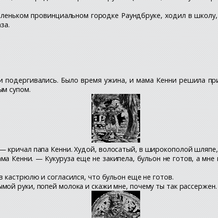
аленьком провинциальном городке Раундбруке, ходил в школу,
за.
и подергивались. Было время ужина, и мама Кенни решила пр
ым супом.
 кричал папа Кенни. Худой, волосатый, в широкополой шляпе, 
а Кенни. — Кукуруза еще не закипела, бульон не готов, а мне
в кастрюлю и согласился, что бульон еще не готов.
мой руки, попей молока и скажи мне, почему ты так рассержен.