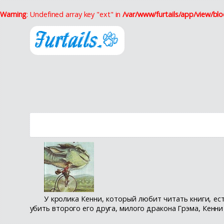
Warning
: Undefined array key "ext" in
/var/www/furtails/app/view/blo
У кролика Кенни, который любит читать книги, ес
убить второго его друга, милого дракона Грэма, Кенни