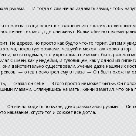
хав руками. — И тогда я сам начал издавать звуки, чтобы напуг
:
, что рассказ отца ведет к столкновению с каким-то хищником
о восточнее тех мест, где они живут. Волки обычно перемещали
рит. Не дерево, но просто как будто что-то горит. Затем я уви
 холма, покрытую рожками, чешуей и мехом, как крокогатор.
нни, хотя подумал, что у крокодила не может быть рожек и ме
ла? С шеей, как у индейки, и туловищем, как у одной из гигант
, они действительно существовали. Ученые даже нашли их кос
 рексов, — отец посмотрел ему в глаза. — Он был похож на 
ыть, — сказал он себе. — Этого просто не может быть». Он пол
ьшими глазами. Оглянувшись на мать, Кенни заметил, что она
. — Он начал ходить по кухне, дико размахивая руками. — Он 
то наказание, спустится и сожжет все дотла.