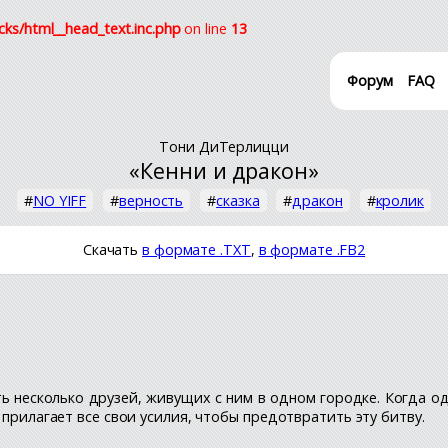
cks/html__head_text.inc.php
on line
13
Форум
FAQ
Тони ДиТерлицци
«Кенни и дракон»
#
NO YIFF
#
верность
#
сказка
#
дракон
#
кролик
Скачать
в формате .TXT
,
в формате .FB2
ть несколько друзей, живущих с ним в одном городке. Когда о
 прилагает все свои усилия, чтобы предотвратить эту битву.