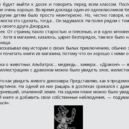
о будет выйти к доске и говорить перед всем классом. Пос
 очень хорошо. Во время доклада один из одноклассников Кен
 Другим детям было просто неинтересно. Но, честно говоря, 
 могла это сделать, тогда… Он задумался. На полке рядом с т
 у своего друга Джорджа.
 ее. От страниц пахло старостью и плесенью, и в одно мгнов
. Хотя в магазине, казалось, царил беспорядок, там все было 
ежища.
ссказывал ему истории о своих былых приключениях, обычно за
ни почитать книги из магазина, потому что он хорошо с ними
 о животных. Альбатрос… медведь… химера… «Дракон!» — воск
а иллюстрациях с драконом можно было увидеть злое, жилист
о как увидеть живого динозавра. Представляю, как я продемон
артинок. На одной из них рыцарь в доспехах сражался с др
ерневшей, опаленной земле. На заднем плане можно было увид
й книге и добавить свои собственные наблюдения, — подумал 
ься».