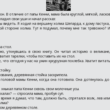
. В отличие от папы Кенни, мама была круглой, мягкой, ласково
ладил свои уши и начал рассказ:
бы видеть. Я ходил на вершину холма Шепарда, к дому пастуха,
 стороне холма. Тут я подумал, почему мне так тревожно? И 
а стол.
ню, уткнувшись в свою книгу. Он читал историю о великане
ватил тарелки, чтобы поставить их на стол.
, что сегодня у нас на ужин кукурузная похлебка. Хватит витат
тойку.
ования, деревянная стойка заскрипела.
головой мамы Кенни, когда она готовила. Она дотянулась до
хныкал папа Кенни сквозь свои молочные усы.
скалах? — спросила мама, пробуя суп.
 время я думал, что там, должно быть, спрятался волк, лев ил
олма?
ком деревянном столе.