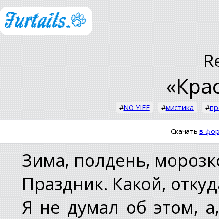
R
«Кра
#
NO YIFF
#
мистика
#
пр
Скачать
в фор
Зима, полдень, морозк
Праздник. Какой, откуд
Я не думал об этом, а