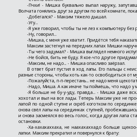
-Пчхи! - Мишка буквально выпал наружу, запутав
Волчата гонялись друг за другом по всей комнате, пок
-Добегался? - Максим тяжело дышал.
-Угу...
-Я уже говорил, чтобы ты не лез к компьютеру без
-Ну, говорил...
-Мишка, с меня уже хватит. Придётся тебя наказат
Максим застегнул на передних лапах Мишки наручни
-Ты чего задумал? - Мишка выглядел немного испу
-Не бойся, бить не буду. Я кое-что другое придума
-Максим, не надо... - Мишка опасливо заёрзал.
В ответ брат пустил в ход лапы. Его пальцы с не
разные стороны, чтобы хоть как-то освободиться от м
-Пожалуйста, п-п-перестань... не надо меня щекотат
-Надо, Миша. А как иначе ты поймёшь, что надо у 
-Я больше не бу-у-уду, правда... - Мишка даже 
хохотал и выл на все лады. Теперь Максим уже не про
лапой по одной ступне и скрёб коготком по серединке
снова свёл лапы на серединках ступней, пробежавшис
и снова засмеялся во весь голос, когда другая лапа 
остановки.
-Ха-хахахаххаха, не наахахаххадо больше щекоо
лапки. Максим прекратил и повернулся к брату: