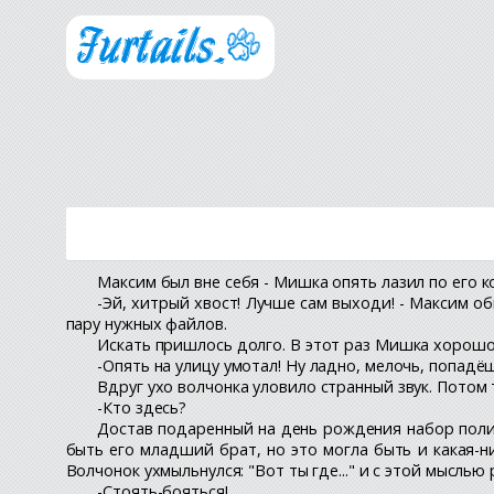
Максим был вне себя - Мишка опять лазил по его 
-Эй, хитрый хвост! Лучше сам выходи! - Максим о
пару нужных файлов.
Искать пришлось долго. В этот раз Мишка хорошо 
-Опять на улицу умотал! Ну ладно, мелочь, попадёш
Вдруг ухо волчонка уловило странный звук. Потом 
-Кто здесь?
Достав подаренный на день рождения набор полиц
быть его младший брат, но это могла быть и какая-н
Волчонок ухмыльнулся: "Вот ты где..." и с этой мыслью
-Стоять-бояться!