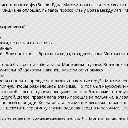
шись в ворохе футболок. Едва Максим попытался его схватить
а Мишка не оплошал, пытаясь проскочить у брата между лап - М
 разрешения?
ь.
ки, не слезая с его спины.
ганным.
л! - Волчонок снял с братишки кеды, и задние лапки Мишки оста
истовой быстротой забегали по Мишкиным ступням. Волчонок за
учительной щекотки. Наконец, Максим остановился.
ь!
меня спросить, прежде чем лазить по компьютеру? - Максим нес
всхлипнул, чтобы разжалобить Максима. Но тот был неумолим и
сто пробегал по ступням пальцами - он скрёб когтями то одну
 другой. Далее, правая лапа опять перешла на пальчики, а лев
ь по всей площади. Когда он стал мизинцем легонько царапать
стала щекотать серединку ступни, задевая заодно и пальчики. 
-о-хохохоххтно хииихиххихихахаххахаа!!! - Мишка заливалс