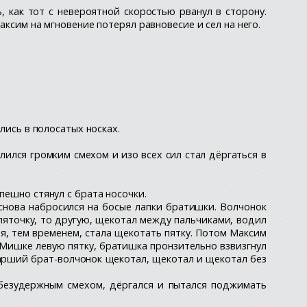
, как тот с невероятной скоростью рванул в сторону.
аксим на мгновение потерял равновесие и сел на него.
лись в полосатых носках.
лился громким смехом и изо всех сил стал дёргаться в
пешно стянул с брата носочки.
 снова набросился на босые лапки братишки. Волчонок
 пяточку, то другую, щекотал между пальчиками, водил
ая, тем временем, стала щекотать пятку. Потом Максим
 Мишке левую пятку, братишка пронзительно взвизгнул
Старший брат-волчонок щекотал, щекотал и щекотал без
я безудержным смехом, дёргался и пытался поджимать