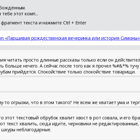
вобождённым.
тебе этот комп...
фрагмент текста и нажмите Ctrl + Enter
son «Паршивая рождественская вечеринка или история Симоны
ния читать просто длинные рассказы только если он действите
ь больше нечего. А сейчас после того как я прочел %#&*% туч
 зубам прийдется. Спокойствие только спокойствие товарищи.
му-то огрызки, что в этом такого? Не всем же хватает ума и терп
о этот текстовый обрубок хвалит хвост в рот совала, и его бр
от текст хвалить, сюда идите, черновики не редактированные, 
, шкуры неблагодарные.