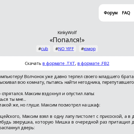
Форум
FAQ
KinkyWolf
«Попался!»
#
cub
#
NO YIFF
#
юмор
Скачать
в формате .TXT
,
в формате .FB2
компьютеру! Волчонок уже давно терпел своего младшего брата
быскивал всю комнату, пытаясь найти негодника, перепутавшег
спрятался. Максим вздохнул и опустил лапы:
ься ты мне...
такой же, но глуше. Максим посмотрел на шкаф:
ейского, Максим взял в одну лапу пистолет с присоской, а в 
ибудь зверушка, которую Мишка в очередной раз притащил до
 распахнул дверь: