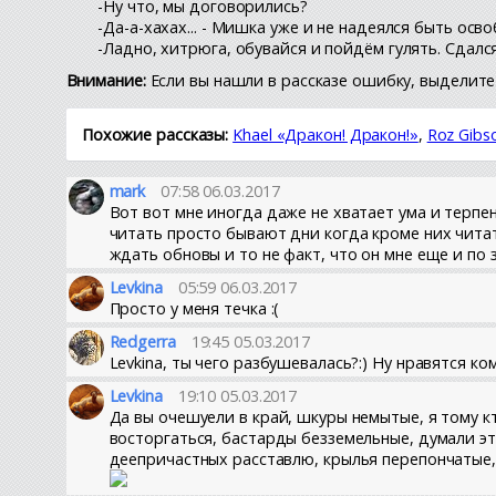
-Ну что, мы договорились?
-Да-а-хахах... - Мишка уже и не надеялся быть ос
-Ладно, хитрюга, обувайся и пойдём гулять. Сдался 
Внимание:
Если вы нашли в рассказе ошибку, выделите 
Похожие рассказы:
Khael «Дракон! Дракон!»
,
Roz Gib
mark
07:58 06.03.2017
Вот вот мне иногда даже не хватает ума и терпе
читать просто бывают дни когда кроме них читат
ждать обновы и то не факт, что он мне еще и по
Levkina
05:59 06.03.2017
Просто у меня течка :(
Redgerra
19:45 05.03.2017
Levkina, ты чего разбушевалась?:) Ну нравятся ко
Levkina
19:10 05.03.2017
Да вы очешуели в край, шкуры немытые, я тому кт
восторгаться, бастарды безземельные, думали эт
деепричастных расставлю, крылья перепончатые