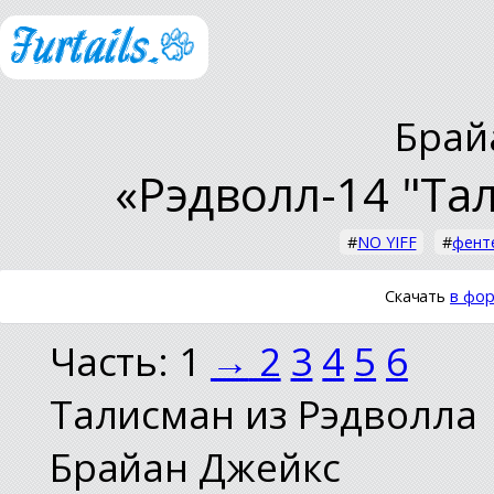
Брай
«Рэдволл-14 "Та
#
NO YIFF
#
фент
Скачать
в фор
Часть: 1
→
2
3
4
5
6
Талисман из Рэдволла
Брайан Джейкс