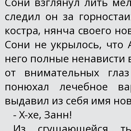
Сони взглянул лить ме
следил он за горноста
костра, нянча своего н
Сони не укрылось, что 
него полные ненависти 
от внимательных гла
понюхал лечебное ва
выдавил из себя имя но
- Х-хе, Занн!
Из сгущающейся т