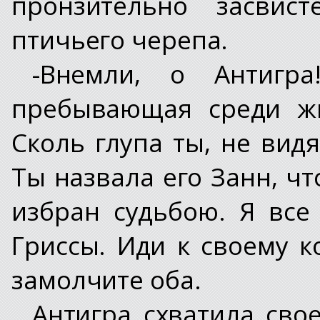
пронзительно засвис
птичьего черепа.
-Внемли, о Антигр
пребывающая среди жи
Сколь глупа ты, не вид
Ты назвала его Занн, чт
избран судьбою. Я все
Гриссы. Иди к своему к
замолчите оба.
Антигра схватила свое