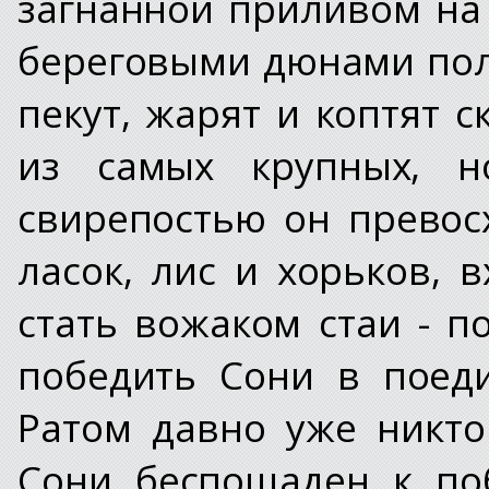
загнанной приливом на 
береговыми дюнами пол
пекут, жарят и коптят с
из самых крупных, н
свирепостью он превосх
ласок, лис и хорьков, 
стать вожаком стаи - п
победить Сони в поед
Ратом давно уже никто
Сони беспощаден к по