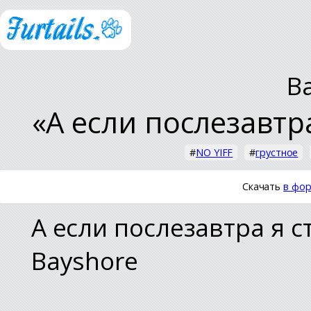
B
«А если послезавтр
#
NO YIFF
#
грустное
Скачать
в фор
А если послезавтра я 
Bayshore