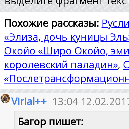
выделите фрагмент текст
Похожие рассказы:
Русл
«Элиза, дочь куницы Эль
Окойо «Широ Окойо, эми
королевский паладин»
,
C
«Послетрансформационн
Virial++
13:04 12.02.201
Багор пишет: