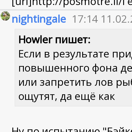
[url]http://posmotre.li
nightingale
17:14 11.02
Howler пишет:
Если в результате при
повышенного фона де
или запретить лов ры
ощутят, да ещё как
Ну по испытанию "Бэйк