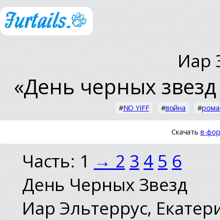
Иар 
«День черных звезд 
#
NO YIFF
#
война
#
рома
Скачать
в фор
Часть: 1
→
2
3
4
5
6
День Черных Звезд
Иар Эльтеррус, Екатер