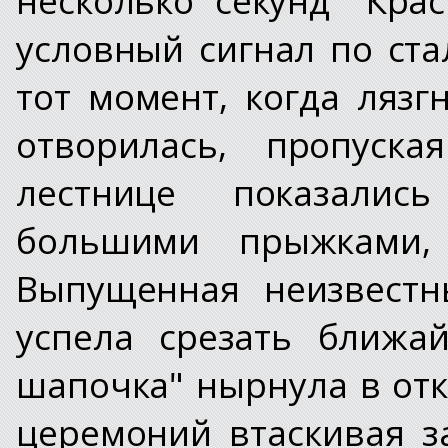
условный сигнал по ста
тот момент, когда лязг
отворилась, пропуска
лестнице показалис
большими прыжками, 
Выпущенная неизвестн
успела срезать ближа
шапочка" нырнула в от
церемоний втаскивая за