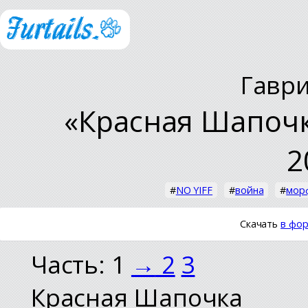
Гавр
«Красная Шапочк
2
#
NO YIFF
#
война
#
мор
Скачать
в фор
Часть: 1
→
2
3
Красная Шапочка