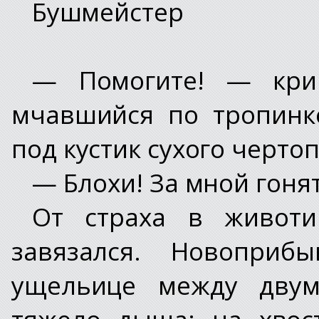
Бушмейстер
— Помогите! — кри
мчавшийся по тропинк
под кустик сухого черто
— Блохи! За мной гонят
От страха в животи
завязался. Новоприб
ущельице между двум
тяжело дыша: на хвос