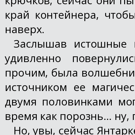
край контейнера, чтоб
наверх.
Заслышав истошные во
удивленно повернули
прочим, была волшебни
источником ее магиче
двумя половинками мог
время как порознь… ну, 
Но, увы, сейчас Янтар