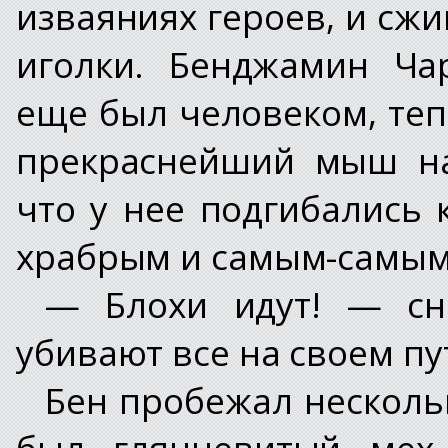
изваяниях героев, и сж
иголки. Бенджамин Ча
еще был человеком, теп
прекраснейший мыш на
что у нее подгибались
храбрым и самым-самым
— Блохи идут! — сн
убивают все на своем пу
Бен пробежал нескольк
был глянцевитый мех,