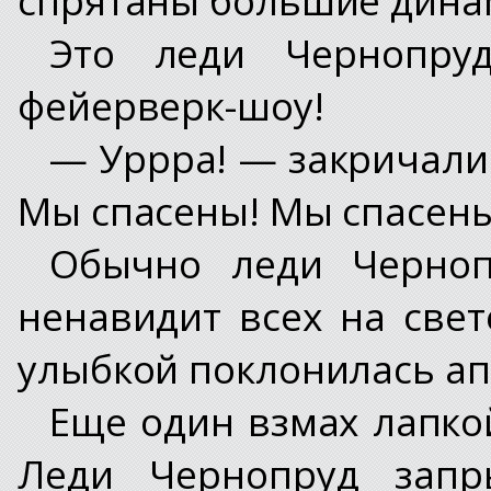
Это леди Чернопру
фейерверк-шоу!
— Уррра! — закричали
Мы спасены! Мы спасены
Обычно леди Черноп
ненавидит всех на свет
улыбкой поклонилась а
Еще один взмах лапко
Леди Чернопруд запр