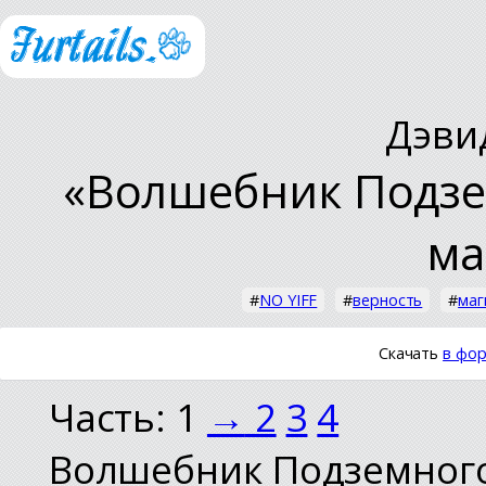
Дэви
«Волшебник Подзе
ма
#
NO YIFF
#
верность
#
маг
Скачать
в фор
Часть: 1
→
2
3
4
Волшебник Подземного