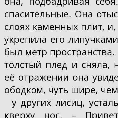
она, подбадривая себя
спасительные. Она оты
слоях каменных плит, и,
укрепила его липучками
был метр пространства.
толстый плед и сняла, 
её отражении она увид
ободком, чуть шире, че
у других лисиц, устал
кверху нос. – Приве