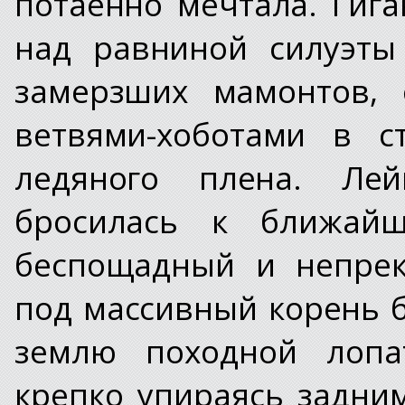
потаенно мечтала. Гиг
над равниной силуэты
замерзших мамонтов, 
ветвями-хоботами в с
ледяного плена. Ле
бросилась к ближайш
беспощадный и непрек
под массивный корень 
землю походной лопат
крепко упираясь задни