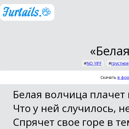
«Белая
#
NO YIFF
#
грустное
Скачать
в фор
Белая волчица плачет 
Что у ней случилось, н
Спрячет свое горе в те