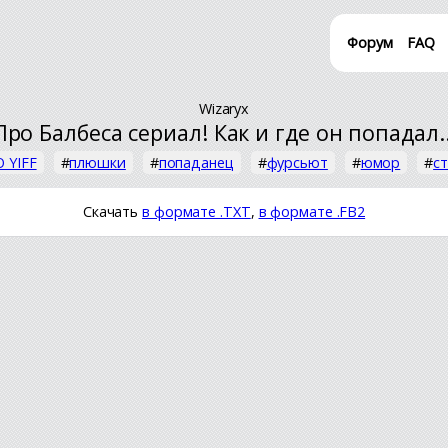
Форум
FAQ
Wizaryx
Про Балбеса сериал! Как и где он попадал..
 YIFF
#
плюшки
#
попаданец
#
фурсьют
#
юмор
#
с
Скачать
в формате .TXT
,
в формате .FB2