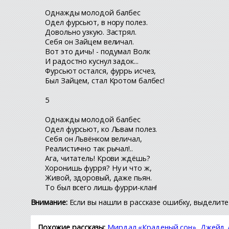
Однажды молодой балбес
Одел фурсьют, в нору полез.
Довольно узкую. Застрял.
Себя он Зайцем величал.
Вот это дичь! - подумал Волк
И радостно куснул задок...
Фурсьют остался, фуррь исчез,
Был Зайцем, стал Кротом балбес!
5
Однажды молодой балбес
Одел фурсьют, ко Львам полез.
Себя он Львёнком величал,
Реалистично так рычал!..
Ага, читатель! Крови ждёшь?
Хоронишь фурря? Ну и что ж,
Живой, здоровый, даже пьян.
То был всего лишь фурри-клан!
Внимание:
Если вы нашли в рассказе ошибку, выделите 
Похожие рассказы:
Мирдал «Краденый сон»
,
Джейд Д