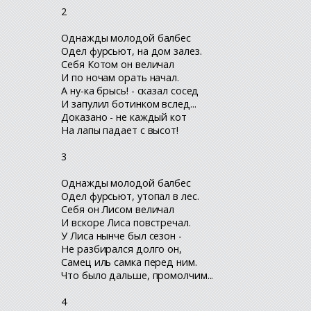
2
Однажды молодой балбес
Одел фурсьют, на дом залез.
Себя Котом он величал
И по ночам орать начал.
А ну-ка брысь! - сказал сосед
И запулил ботинком вслед...
Доказано - не каждый кот
На лапы падает с высот!
3
Однажды молодой балбес
Одел фурсьют, утопал в лес.
Себя он Лисом величал
И вскоре Лиса повстречал.
У Лиса нынче был сезон -
Не разбирался долго он,
Самец иль самка перед ним.
Что было дальше, промолчим...
4