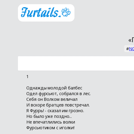
«
#
NO
1
Однажды молодой балбес
Одел фурсьют, собрался в лес.
Себя он Волком величал
И вскоре братцев повстречал.
Я Фуррь! - сказал им грозно.
Но было уже поздно...
Не впечатлились волки
Фурсьютиком с иголки!