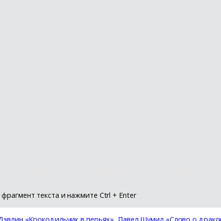
фрагмент текста и нажмите Ctrl + Enter
эвлин «Крокодильчик в перьях»
,
Павел Шумил «Слово о драко