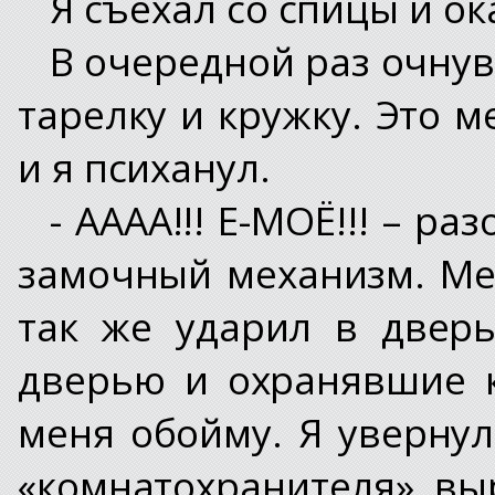
Я съехал со спицы и ок
В очередной раз очнув
тарелку и кружку. Это м
и я психанул.
- АААА!!! Е-МОЁ!!! – ра
замочный механизм. Ме
так же ударил в дверь
дверью и охранявшие 
меня обойму. Я увернул
«комнатохранителя», вы