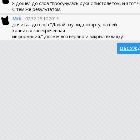
Я дошёл до слов "просунулась рука с пистолетом, и этот ч
С тем же результатом.
Mirk
07:32 25.10.2013
дочитал до слов "Давай эту видеокарту, на ней
хранится засекреченная
информация." ,посмеялся нервно и закрыл вкладку...
ОБСУЖД