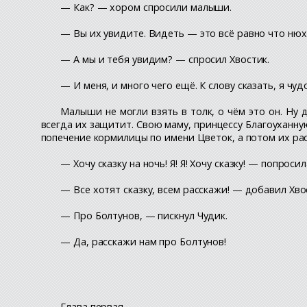
— Как? — хором спросили малыши.
— Вы их увидите. Видеть — это всё равно что нюх
— А мы и тебя увидим? — спросил Хвостик.
— И меня, и много чего ещё. К слову сказать, я ч
Малыши не могли взять в толк, о чём это он. Ну
всегда их защитит. Свою маму, принцессу Благоуханну
попечение кормилицы по имени Цветок, а потом их рас
— Хочу сказку на ночь! Я! Я! Хочу сказку! — попроси
— Все хотят сказку, всем расскажи! — добавил Хво
— Про Болтунов, — пискнул Чудик.
— Да, расскажи нам про Болтунов!
Глава первая