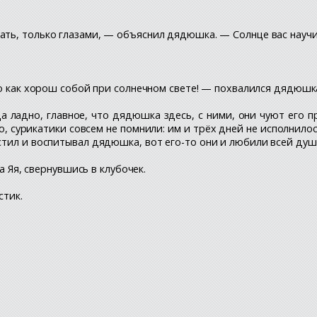
ать, только глазами, — объяснил дядюшка. — Солнце вас научи
удо как хорош собой при солнечном свете! — похвалился дядюшк
 да ладно, главное, что дядюшка здесь, с ними, они чуют ег
ю, сурикатики совсем не помнили: им и трёх дней не исполнило
тил и воспитывал дядюшка, вот его-то они и любили всей душ
ла Яя, свернувшись в клубочек.
стик.