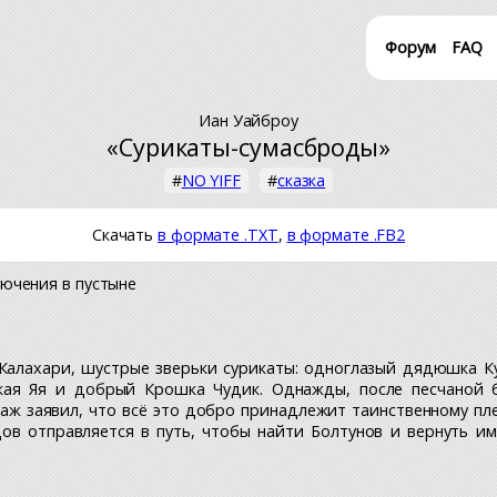
Форум
FAQ
Иан Уайброу
«Сурикаты-сумасброды»
#
NO YIFF
#
сказка
Скачать
в формате .TXT
,
в формате .FB2
ючения в пустыне
Калахари, шустрые зверьки сурикаты: одноглазый дядюшка К
кая Яя и добрый Крошка Чудик. Однажды, после песчаной б
ж заявил, что всё это добро принадлежит таинственному пле
дов отправляется в путь, чтобы найти Болтунов и вернуть 