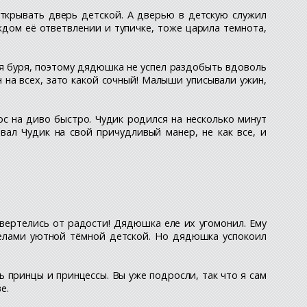
открывать дверь детской. А дверью в детскую служил
аждом её ответвлении и тупичке, тоже царила темнота,
ая буря, поэтому дядюшка не успел раздобыть вдоволь
н на всех, зато какой сочный! Малыши уписывали ужин,
с на диво быстро. Чудик родился на несколько минут
вал Чудик на свой причудливый манер, не как все, и
завертелись от радости! Дядюшка еле их угомонил. Ему
делами уютной тёмной детской. Но дядюшка успокоил
ь принцы и принцессы. Вы уже подросли, так что я сам
е.