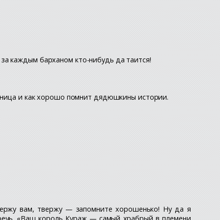
 за каждым барханом кто-нибудь да таится!
 умница и как хорошо помнит дядюшкины истории.
Твержу вам, твержу — запомните хорошенько! Ну да я
 речь. «Ваш король Кураж — самый храбрый в племени