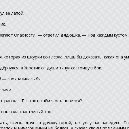
л её лапой.
ик.
ерегают Опасности, — ответил дядюшка. — Под каждым кустом,
, которая из шкурки вон лезла, лишь бы доказать, какая она
рнулся, а Хвостик от души ткнул сестрицу в бок.
! — спохватилась Яя.
слями.
 рассказ. Т-т-так на чём я остановился?
новь взял хвастливый тон.
аты, всегда друг за дружку горой, так уж у нас заведено. 
 крепок и ничегошеньки не боялся. Я сказал своим подданным