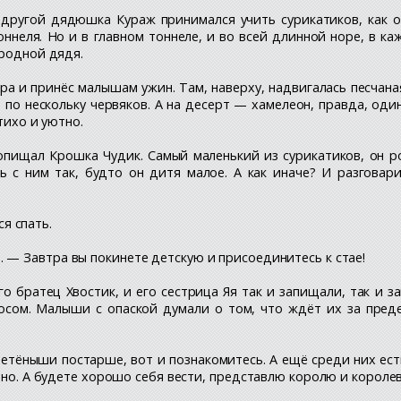
з-другой дядюшка Кураж принимался учить сурикатиков, как 
оннеля. Но и в главном тоннеле, и во всей длинной норе, в к
 родной дядя.
а и принёс малышам ужин. Там, наверху, надвигалась песчан
 по нескольку червяков. А на десерт — хамелеон, правда, оди
тихо и уютно.
ищал Крошка Чудик. Самый маленький из сурикатиков, он ро
 с ним так, будто он дитя малое. А как иначе? И разговари
я спать.
 — Завтра вы покинете детскую и присоединитесь к стае!
го братец Хвостик, и его сестрица Яя так и запищали, так и 
осом. Малыши с опаской думали о том, что ждёт их за пре
 детёныши постарше, вот и познакомитесь. А ещё среди них ест
ено. А будете хорошо себя вести, представлю королю и королев