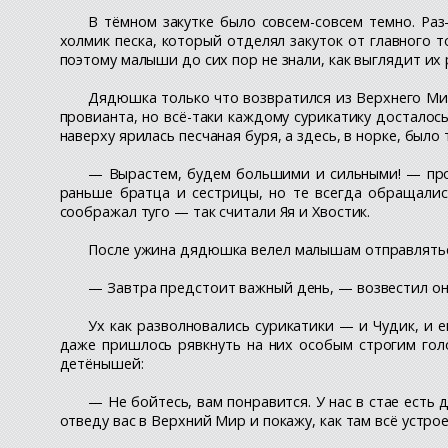
В тёмном закутке было совсем-совсем темно. Ра
холмик песка, который отделял закуток от главного т
поэтому малыши до сих пор не знали, как выглядит их
Дядюшка только что возвратился из Верхнего Мир
провианта, но всё-таки каждому сурикатику досталось
наверху ярилась песчаная буря, а здесь, в норке, было 
— Вырастем, будем большими и сильными! — проп
раньше братца и сестрицы, но те всегда обращались
соображал туго — так считали Яя и Хвостик.
После ужина дядюшка велел малышам отправлятьс
— Завтра предстоит важный день, — возвестил он.
Ух как разволновались сурикатики — и Чудик, и е
даже пришлось рявкнуть на них особым строгим гол
детёнышей:
— Не бойтесь, вам понравится. У нас в стае есть
отведу вас в Верхний Мир и покажу, как там всё устро