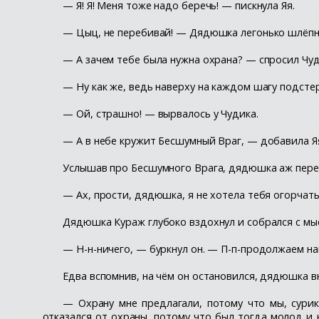
— Я! Я! Меня тоже надо беречь! — пискнула Яя.
— Цыц, не перебивай! — Дядюшка легонько шлёпну
— А зачем тебе была нужна охрана? — спросил Чуд
— Ну как же, ведь наверху на каждом шагу подст
— Ой, страшно! — вырвалось у Чудика.
— А в небе кружит Бесшумный Враг, — добавила Яя
Услышав про Бесшумного Врага, дядюшка аж передё
— Ах, прости, дядюшка, я не хотела тебя огорчать
Дядюшка Кураж глубоко вздохнул и собрался с мы
— Н-н-ничего, — буркнул он. — П-п-продолжаем наш
Едва вспомнив, на чём он остановился, дядюшка в
— Охрану мне предлагали, потому что мы, сурик
отказался от охраны, потому что был тогда молод и