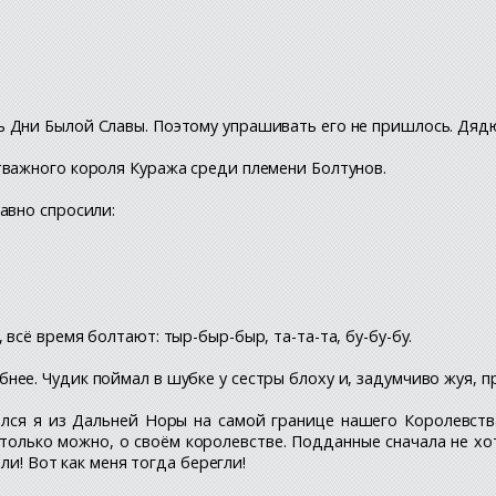
 Дни Былой Славы. Поэтому упрашивать его не пришлось. Дяд
тважного короля Куража среди племени Болтунов.
авно спросили:
всё время болтают: тыр-быр-быр, та-та-та, бу-бу-бу.
ее. Чудик поймал в шубке у сестры блоху и, задумчиво жуя, 
лся я из Дальней Норы на самой границе нашего Королевства
 только можно, о своём королевстве. Подданные сначала не хо
ли! Вот как меня тогда берегли!