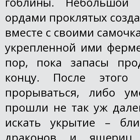
гоблины. Небольшой 
ордами проклятых созда
вместе с своими самочк
укрепленной ими ферме
пор, пока запасы про
концу. После этог
прорываться, либо ум
прошли не так уж дал
искать укрытие – бли
драконов и ящериц,