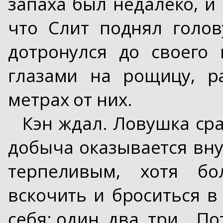
запаха был недалеко, и
что Слит поднял голов
дотронулся до своего 
глазами на рощицу, р
метрах от них.
Кэн ждал. Ловушка сра
добыча оказывается вну
терпеливым, хотя бо
вскочить и броситься в
себя: один, два, три… По