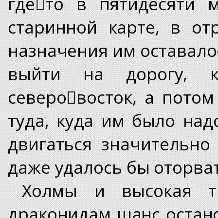
где﷓то в пятидесяти 
старинной карте, в от
назначения им оставало
выйти на дорогу, 
северо﷓восток, а потом 
туда, куда им было над
двигаться значительно
даже удалось бы оторват
Холмы и высокая т
драконидам шанс остано