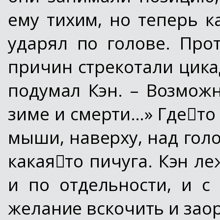
ему тихим, но теперь 
ударял по голове. Про
причин стрекотали цика
подумал Кэн. – Возмож
зиме и смерти…» Где﷓т
мыши, наверху, над гол
какая﷓то пичуга. Кэн ле
и по отдельности, и с
желание вскочить и заор