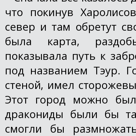
что покинув Харолисо
север и там обретут св
была карта, раздоб
показывала путь к заб
под названием Тэур. 
стеной, имел сторожев
Этот город можно был
дракониды были бы та
смогли бы размножать