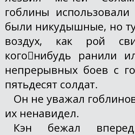
гоблины использовали 
были никудышные, но ту
воздух, как рой сви
кого﷓нибудь ранили и
непрерывных боев с г
пятьдесят солдат.
Он не уважал гоблинов
их ненавидел.
Кэн бежал впереди