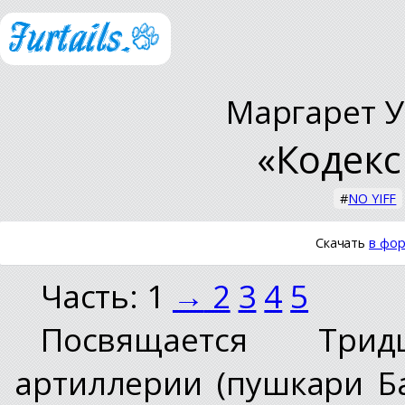
Маргарет У
«Кодекс
#
NO YIFF
Скачать
в фор
Часть: 1
→
2
3
4
5
Посвящается Три
артиллерии (пушкари Б