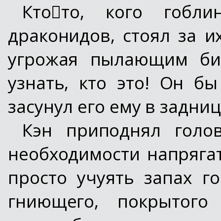
Кто﷓то, кого гобл
драконидов, стоял за и
угрожая пылающим бич
узнать, кто это! Он б
засунул его ему в задниц
Кэн приподнял голо
необходимости напряга
просто учуять запах г
гниющего, покрытого