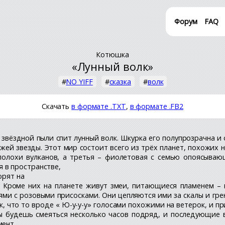
Форум
FAQ
Котюшка
«Лунный волк»
#
NO YIFF
#
сказка
#
волк
Скачать
в формате .TXT
,
в формате .FB2
з звёздной пыли спит лунный волк. Шкурка его полупрозрачна 
ей звезды. Этот мир состоит всего из трёх планет, похожих на
сполохи вулканов, а третья – фиолетовая с семью опоясываю
 в пространстве,
орят на
 Кроме них на планете живут змеи, питающиеся пламенем – в
ми с розовыми присосками. Они цепляются ими за скалы и грею
к, что то вроде « Ю-у-у-у» голосами похожими на ветерок, и при
Ты будешь смеяться несколько часов подряд, и последующие
мент.