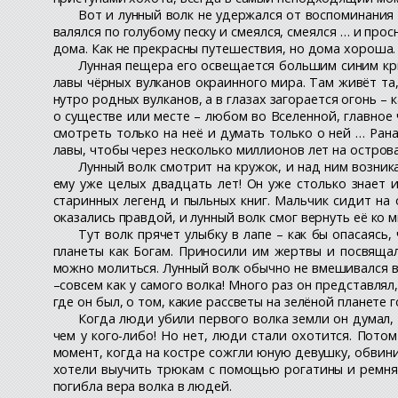
Вот и лунный волк не удержался от воспоминания о
валялся по голубому песку и смеялся, смеялся … и про
дома. Как не прекрасны путешествия, но дома хороша.
Лунная пещера его освещается большим синим кри
лавы чёрных вулканов окраинного мира. Там живёт та,
нутро родных вулканов, а в глазах загорается огонь – к
о существе или месте – любом во Вселенной, главное 
смотреть только на неё и думать только о ней … Ран
лавы, чтобы через несколько миллионов лет на острова
Лунный волк смотрит на кружок, и над ним возника
ему уже целых двадцать лет! Он уже столько знает и
старинных легенд и пыльных книг. Мальчик сидит на о
оказались правдой, и лунный волк смог вернуть её ко 
Тут волк прячет улыбку в лапе – как бы опасаясь
планеты как Богам. Приносили им жертвы и посвяща
можно молиться. Лунный волк обычно не вмешивался в 
–совсем как у самого волка! Много раз он представлял
где он был, о том, какие рассветы на зелёной планете
Когда люди убили первого волка земли он думал, 
чем у кого-либо! Но нет, люди стали охотится. Пото
момент, когда на костре сожгли юную девушку, обвин
хотели выучить трюкам с помощью рогатины и ремня. В
погибла вера волка в людей.