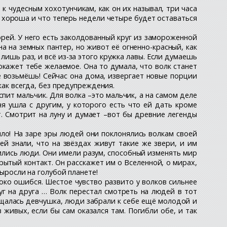
к чудесным хохотунчикам, как он их называл, три часа
ак хороша и что теперь недели четыре будет оставаться
рей. У него есть заколдованный круг из замороженной
а на земных пантер, но живот её огненно-красный, как
л лишь раз, и всё из-за этого кружка лавы. Если думаешь
окажет тебе желаемое. Она то думала, что волк станет
ё возьмёшь! Сейчас она дома, извергает новые порции
как всегда, без предупреждения.
спит мальчик. Для волка –это мальчик, а на самом деле
ня ушла с другим, у которого есть что ей дать кроме
ит. Смотрит на луну и думает –вот бы древние легенды
дило! На заре эры людей они поклонялись волкам своей
 знали, что на звёздах живут такие же звери, и им
вились люди. Они имели разум, способный изменять мир
крытый контакт. Он расскажет им о Вселенной, о мирах,
выросли на голубой планете!
око ошибся. Шестое чувство развито у волков сильнее
уг на друга … Волк перестал смотреть на людей в тот
ащалась девчушка, люди забрали к себе ещё молодой и
 живых, если бы сам оказался там. Погибли обе, и так