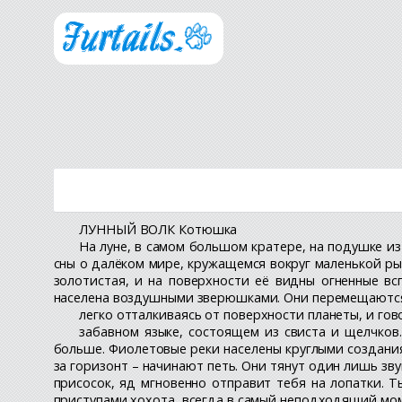
ЛУННЫЙ ВОЛК Котюшка
На луне, в самом большом кратере, на подушке и
сны о далёком мире, кружащемся вокруг маленькой рыж
золотистая, и на поверхности её видны огненные в
населена воздушными зверюшками. Они перемещаются
легко отталкиваясь от поверхности планеты, и гов
забавном языке, состоящем из свиста и щелчков.
больше. Фиолетовые реки населены круглыми создания
за горизонт – начинают петь. Они тянут один лишь зву
присосок, яд мгновенно отправит тебя на лопатки. 
приступами хохота, всегда в самый неподходящий мо