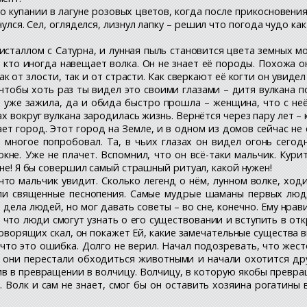
 купании в лагуне розовых цветов, когда после прикосновения 
снулся. Сел, огляделся, лизнул лапку – решил что погода чудо к
сталлом с Сатурна, и лунная пыль становится цвета земных мо
 кто иногда навещает волка. Он не знает её породы. Похожа он
ак от злости, так и от страсти. Как сверкают её когти он увиде
чтобы хоть раз ты видел это своими глазами – дитя вулкана п
а уже зажила, да и обида быстро прошла – женщина, что с не
х вокруг вулкана зародилась жизнь. Вернётся через пару лет – 
ет город. Этот город на Земле, и в одном из домов сейчас не 
 многое попробовал. Та, в чьих глазах он видел огонь сегод
кне. Уже не плачет. Вспомнил, что он всё-таки мальчик. Кур
мне! Я бы совершил самый страшный ритуал, какой нужен!
, что мальчик увидит. Сколько легенд о нём, лунном волке, хо
ли священные песнопения. Самые мудрые шаманы первых людей
дела людей, но мог давать советы – во сне, конечно. Ему нра
, что люди смогут узнать о его существовании и вступить в от
 говорящих скал, он покажет Ей, какие замечательные существа 
что это ошибка. Долго не верил. Начал подозревать, что жест
м они перестали обходиться животными и начали охотится др
ив в превращении в волчицу. Волчицу, в которую якобы превр
олк и сам не знает, смог бы он оставить хозяина рогатины в