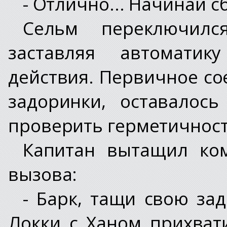
- Отлично... Начинай с
Сельм переключилс
заставляя автоматик
действия. Первичное со
задоринки, оставалос
проверить герметичност
Капитан вытащил ко
вызова:
- Барк, тащи свою за
Локки с Ханом прихват