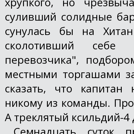
хрупкого, но чрезвыч
суливший солидные бар
сунулась бы на Хитан
сколотивший себе р
перевозчика", подбор
местными торгашами з
сказать, что капитан
никому из команды. Про
А треклятый ксильдий-4 
Семнадцать суток п