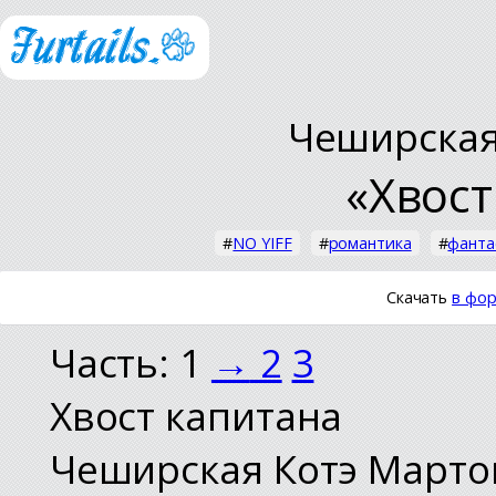
Чеширская
«Хвост
#
NO YIFF
#
романтика
#
фанта
Скачать
в фор
Часть: 1
→
2
3
Хвост капитана
Чеширская Котэ Марто