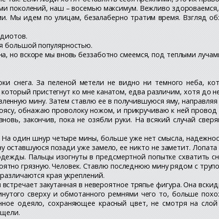
ми поколений, наш – восемью максимум. Вежливо здороваемся, 
ми. Мы идем по улицам, безалаберно тратим время. Взгляд обж
идиотов.
ся большой популярностью.
а, но вскоре мы вновь беззаботно смеемся, под теплыми лучам
оки снега. За пеленой метели не видно ни темного неба, к
который пристегнут ко мне канатом, едва различим, хотя до н
вленную мину. Затем ставлю ее в получившуюся яму, направля
поясу, обнажаю проволоку ножом, и прикручиваю к ней провод 
новь, закончив, пока не озябли руки. На всякий случай сверя
 На один шнур четыре мины, больше уже нет смысла, надежнос
 оставшуюся позади уже замело, ее никто не заметит. Лопата 
й одежды. Пальцы изогнуты в предсмертной попытке схватить 
оятно грязную. Человек. Ставлю последнюю мину рядом с труп
 различаются края укреплений.
еня встречает закутанная в невероятное тряпье фигура. Она вс
кинутого сверху и обмотанного ремнями чего то, больше похо
нное одеяло, сохраняющее красный цвет, не смотря на слой
 щели.