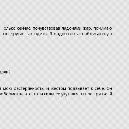
ь. Только сейчас, почувствовав ладонями жар, понимаю
о, что другие так одеты. Я жадно глотаю обжигающую
дали?
ет мою растерянность, и жестом подзывает к себе. Он
бормотал что то, и сильнее укутался в свое тряпье. Я