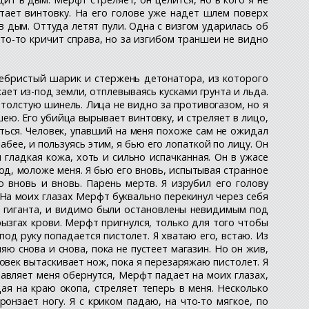
атает винтовку. На его голове уже надет шлем поверх
в дым. Оттуда летят пули. Одна с визгом ударилась об
то-то кричит справа, но за изгибом траншеи не видно
 ребристый шарик и стержень детонатора, из которого
ает из-под земли, отплевываясь кусками грунта и льда.
 толстую шинель. Лица не видно за противогазом, но я
шею. Его убийца вырывает винтовку, и стреляет в лицо,
уться. Человек, упавший на меня похоже сам не ожидал
бее, и пользуясь этим, я бью его лопаткой по лицу. Он
 гладкая кожа, хоть и сильно испачканная. Он в ужасе
од, моложе меня. Я бью его вновь, испытывая странное
ю вновь и вновь. Парень мертв. Я изрубил его голову
 На моих глазах Мерфт буквально перекинул через себя
дь гиганта, и видимо были остановлены невидимым под
ызгах крови. Мерфт пригнулся, только для того чтобы
од руку попадается пистолет. Я хватаю его, встаю. Из
яю снова и снова, пока не пустеет магазин. Но он жив,
ловек вытаскивает нож, пока я перезаряжаю пистолет. Я
ставляет меня обернутся, Мерфт падает на моих глазах,
щая на краю окопа, стреляет теперь в меня. Несколько
онзает ногу. Я с криком падаю, на что-то мягкое, по