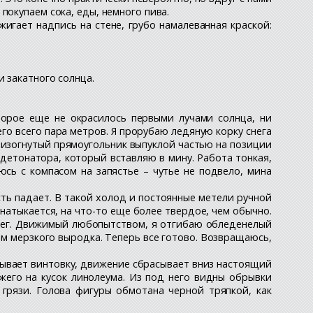
покупаем сока, еды, немного пива.
игает надпись на стене, грубо намалеванная краской:
и закатного солнца.
оторое еще не окрасилось первыми лучами солнца, ни
его всего пара метров. Я прорубаю ледяную корку снега
я изогнутый прямоугольник выпуклой частью на позиции
детонатора, который вставляю в мину. Работа тонкая,
юсь с компасом на запястье – чутье не подвело, мина
ть падает. В такой холод и постоянные метели ручной
натыкается, на что-то еще более твердое, чем обычно.
снег. Движимый любопытством, я отгибаю обледенелый
ом мерзкого выродка. Теперь все готово. Возвращаюсь,
кидывает винтовку, движение сбрасывает вниз настоящий
жего на кусок линолеума. Из под него видны обрывки
 грязи. Голова фигуры обмотана черной тряпкой, как