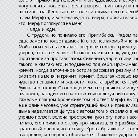
могу понять, после выстрела швыряет винтовку на пл
противогаза. Я достаю пистолет и сжимаю его в левой
шлем Мерфта, и улетела куда-то вверх, пронзительно
кто. Мерфт оглянулся на меня.
- Сядь и жди.
С трудом, но понимаю его. Пригибаюсь. Рядом па
едва заметно ползет дымок. Кто то, незнакомый мне пи
Мой спаситель выкидывает вверх винтовку с примкнуты
уверен, что это человек. Штык вонзается в пах, уходи
спрятанное за противогазом. Сильный удар в спину сб
такого. Я хватаю его, и подминаю под себя. Прижимаю 
кричит, когда заточенное острие рассекает резину и 
смотрит на меня, и кричит. Кричит, брызгая кровью и
чувство ненависти и жалости, лопата врубается глуб
буквально в кашу. С отвращением отстраняюсь и ищу м
человека, насадив его на штык и используя винтовку
тяжелым плащом бронежилетом. В ответ Мерфт выстрел
еще один человек, уже спрыгнувший вниз и прицеливши
дыма надвигается фигура с автоматом. Я стреляю в нее
упрямо ползет, волоча прострелянную ногу, пока, нако
пинаю, его прямо по стеклу противогаза, оно разбивае
сраженный очередью в спину. Кровь брызжет из горла,
выстрелов, и очередь обрывается. Тяжелые удары в б