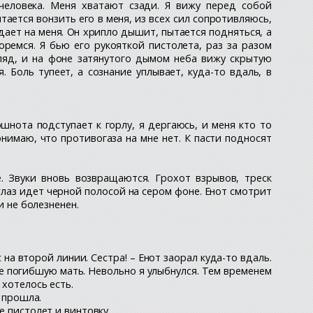
человека. Меня хватают сзади. Я вижу перед собой
тается вонзить его в меня, из всех сил сопротивляюсь,
адает на меня. Он хрипло дышит, пытается подняться, а
оремся. Я бью его рукояткой пистолета, раз за разом
ляд, и на фоне затянутого дымом неба вижу скрытую
 Боль тупеет, а сознание уплывает, куда-то вдаль, в
шнота подступает к горлу, я дергаюсь, и меня кто то
нимаю, что противогаза на мне нет. К пасти подносят
. Звуки вновь возвращаются. Грохот взрывов, треск
глаз идет черной полосой на сером фоне. Енот смотрит
и не болезненен.
на второй линии. Сестра! – Енот заорал куда-то вдаль.
е погибшую мать. Невольно я улыбнулся. Тем временем
 хотелось есть.
ь прошла.
е пистолет и винтовку.