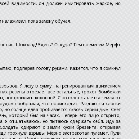
 всей видимости, он должен имитировать жаркое, но
 налаживал, пока замену обучал.
адостью. Шоколад! Здесь? Откуда? Тем временем Мерфт
сыпаю, подперев голову руками. Кажется, что я сомкнул
зрывов. Я лезу в сумку, натренированным движением
апах резины отрезает все остальные, грохот бомбежки
ы, построились колонной. С потолка сыплется земля от
с трудом соображая, что происходит. Раздаются хлопки
, но солнце едва пробивается сквозь серый дым. Снег
нь, который был на часах. Теперь его лицо открыто,
та. Я отшатываюсь, но пытаюсь сдержать себя. Иду за
Солдаты сдирают с земли куски брезента, открывая
еди грохнули взрывы. Мерно застрекотал пулемет. Пули
дит в дым. Мерфт стреляет, он целится, но в кого я не