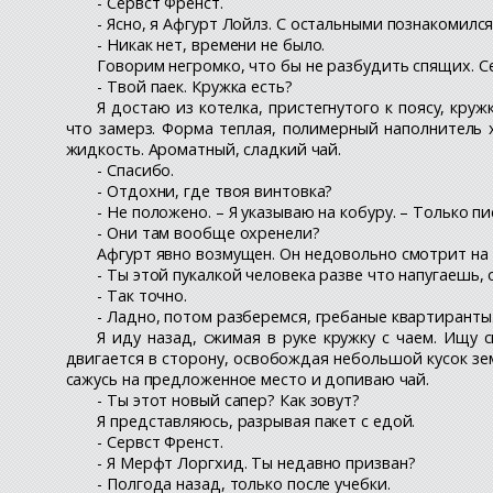
- Сервст Френст.
- Ясно, я Афгурт Лойлз. С остальными познакомился
- Никак нет, времени не было.
Говорим негромко, что бы не разбудить спящих. С
- Твой паек. Кружка есть?
Я достаю из котелка, пристегнутого к поясу, кру
что замерз. Форма теплая, полимерный наполнитель 
жидкость. Ароматный, сладкий чай.
- Спасибо.
- Отдохни, где твоя винтовка?
- Не положено. – Я указываю на кобуру. – Только пи
- Они там вообще охренели?
Афгурт явно возмущен. Он недовольно смотрит на 
- Ты этой пукалкой человека разве что напугаешь
- Так точно.
- Ладно, потом разберемся, гребаные квартиранты
Я иду назад, сжимая в руке кружку с чаем. Ищу 
двигается в сторону, освобождая небольшой кусок зем
сажусь на предложенное место и допиваю чай.
- Ты этот новый сапер? Как зовут?
Я представляюсь, разрывая пакет с едой.
- Сервст Френст.
- Я Мерфт Лоргхид. Ты недавно призван?
- Полгода назад, только после учебки.