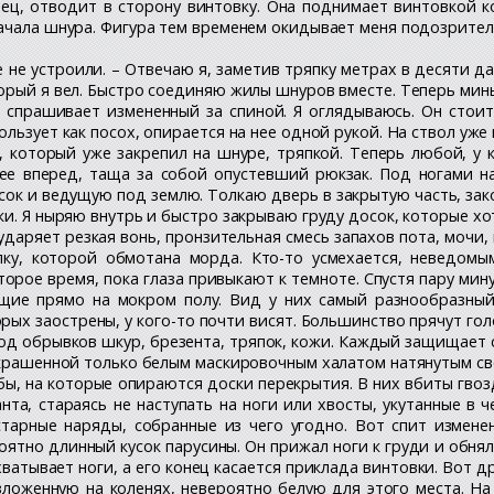
нец, отводит в сторону винтовку. Она поднимает винтовкой 
начала шнура. Фигура тем временем окидывает меня подозрител
 не устроили. – Отвечаю я, заметив тряпку метрах в десяти да
орый я вел. Быстро соединяю жилы шнуров вместе. Теперь мины
спрашивает измененный за спиной. Я оглядываюсь. Он стоит,
льзует как посох, опирается на нее одной рукой. На ствол уже 
, который уже закрепил на шнуре, тряпкой. Теперь любой, у
е вперед, таща за собой опустевший рюкзак. Под ногами на
сок и ведущую под землю. Толкаю дверь в закрытую часть, зак
и. Я ныряю внутрь и быстро закрываю груду досок, которые хот
 ударяет резкая вонь, пронзительная смесь запахов пота, мочи,
пку, которой обмотана морда. Кто-то усмехается, неведомы
орое время, пока глаза привыкают к темноте. Спустя пару мину
щие прямо на мокром полу. Вид у них самый разнообразный: 
ых заострены, у кого-то почти висят. Большинство прячут го
д обрывков шкур, брезента, тряпок, кожи. Каждый защищает с
 украшенной только белым маскировочным халатом натянутым св
бы, на которые опираются доски перекрытия. В них вбиты гвоз
анта, стараясь не наступать на ноги или хвосты, укутанные в
тарные наряды, собранные из чего угодно. Вот спит изменен
оятно длинный кусок парусины. Он прижал ноги к груди и обня
охватывает ноги, а его конец касается приклада винтовки. Вот д
зложенную на коленях, невероятно белую для этого места. На