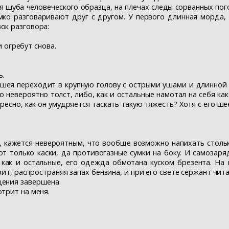
 шуба человеческого образца, на плечах следы сорванных пог
ко разговаривают друг с другом. У первого длинная морда, 
ок разговора:
и огребут снова.
ь.
шея переходит в крупную голову с острыми ушами и длинной 
 невероятно толст, либо, как и остальные намотал на себя ка
есно, как он умудряется таскать такую тяжесть? Хотя с его ше
, кажется невероятным, что вообще возможно напихать стольк
т только каски, да противогазные сумки на боку. И самозар
 как и остальные, его одежда обмотана куском брезента. На
ит, распространяя запах бензина, и при его свете сержант чита
дения завершена.
трит на меня.