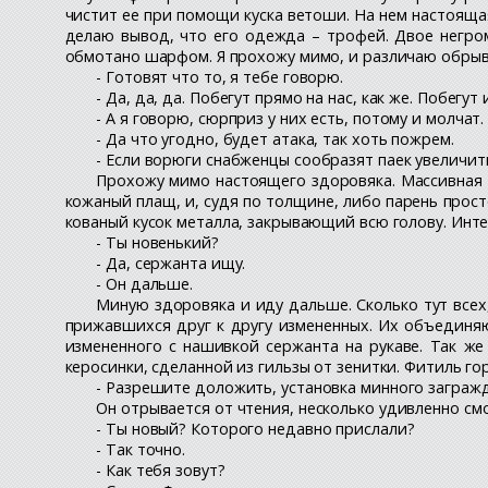
чистит ее при помощи куска ветоши. На нем настоящая
делаю вывод, что его одежда – трофей. Двое негром
обмотано шарфом. Я прохожу мимо, и различаю обрыв
- Готовят что то, я тебе говорю.
- Да, да, да. Побегут прямо на нас, как же. Побегут 
- А я говорю, сюрприз у них есть, потому и молчат.
- Да что угодно, будет атака, так хоть пожрем.
- Если ворюги снабженцы сообразят паек увеличит
Прохожу мимо настоящего здоровяка. Массивная 
кожаный плащ, и, судя по толщине, либо парень просто
кованый кусок металла, закрывающий всю голову. Интер
- Ты новенький?
- Да, сержанта ищу.
- Он дальше.
Миную здоровяка и иду дальше. Сколько тут всех
прижавшихся друг к другу измененных. Их объединяю
измененного с нашивкой сержанта на рукаве. Так же
керосинки, сделанной из гильзы от зенитки. Фитиль гор
- Разрешите доложить, установка минного заграж
Он отрывается от чтения, несколько удивленно смо
- Ты новый? Которого недавно прислали?
- Так точно.
- Как тебя зовут?