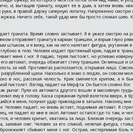
ечо, и, вытащив гранату, кидает ее в дым, а затем вновь хв
 руке, в правой держу саперную лопатку. Напряженно смотрю 
 жужжа. Ничего себе, такой удар мне бы просто сломал шею. К
дает граната. Время словно застывает. Я в ужасе смотрю на
нком отправляет гранату в карман траншеи, и взрыв глухо рявк
м штыком, и я вижу, как на него налетает фигура, укутанная в
т глубоко в тело. Человек издает протяжный крик, падая в тран
ивает меня с ног. Я падаю, теряя пистолет, но успеваю изверн
его автомат, очередь обжигает стену траншеи. Он меньше и сла
плоть за ней. Противогаз расползается, открывая лицо. Совсем
з разрубленной щеки. Насколько я знаю о людях, он совсем мол
око в нос, рассекая челюсть. Крик сменяется хрипом, а я бь
ой пистолет. Взгляд падает на Мерфта. Он бьется словно бог.
 как рычаг. Пули из автомата другого вошли в массивную гру
ил ему в голову. Каска сорванная пулей взлетела вверх, в бр
йся в меня, получил удар прикладом в затылок. Наконец мне п
. Человек падает, но вновь встает, поднимая автомат. Я стрел
нец, не падает ко мне в окоп. Автомат остался где-то там, и че
тся, и человек кричит, хватаясь за лицо. Близкая очередь за
 заливая снег. Человек за его спиной, нелепая фигура, стоя
ронежилет сбивают меня с ног. Острая, нестерпимая боль пр