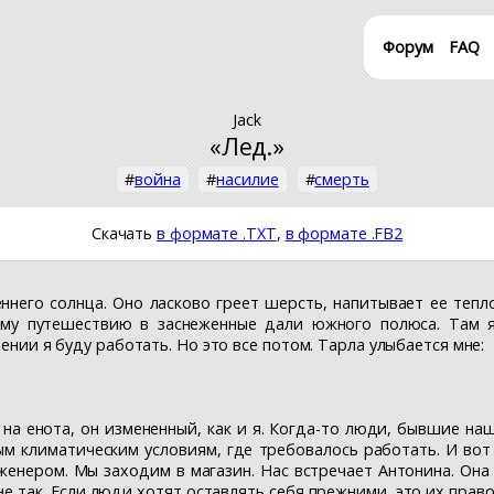
Форум
FAQ
Jack
«Лед.»
#
война
#
насилие
#
смерть
Скачать
в формате .TXT
,
в формате .FB2
сеннего солнца. Оно ласково греет шерсть, напитывает ее те
гому путешествию в заснеженные дали южного полюса. Там 
ении я буду работать. Но это все потом. Тарла улыбается мне:
на енота, он измененный, как и я. Когда-то люди, бывшие н
м климатическим условиям, где требовалось работать. И вот
нером. Мы заходим в магазин. Нас встречает Антонина. Она 
е так. Если люди хотят оставлять себя прежними, это их право