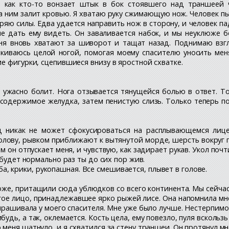
, как кто-то вонзает штык в бок стоявшего над траншеей 
а ним залит кровью. Я хватаю руку сжимающую нож. Человек пы
 теряю силы. Едва удается направить нож в сторону, и человек п
не дать ему видеть. Он заваливается набок, и мы неуклюже б
еня вновь хватают за шиворот и тащат назад. Поднимаю взг
иваюсь целой ногой, помогая моему спасителю уносить меня.
е фигурки, сцепившиеся внизу в яростной схватке.
 ужасно болит. Нога отзывается тянущейся болью в ответ. То
одержимое желудка, затем пенистую слизь. Только теперь по
яд никак не может сфокусироваться на расплывающемся лице
 голову, рывком приближают к вытянутой морде, шерсть вокруг 
 он отпускает меня, и чувствую, как задирает рукав. Укол почт
е будет нормально раз ты до сих пор жив.
 крики, рукопашная. Все смешивается, плывет в голове.
оже, притащили сюда ублюдков со всего континента. Мы сейчас 
гое лицо, принадлежавшее ярко рыжей лисе. Она напомнила мн
спрашивала у моего спасителя. Мне уже было лучше. Нестерпимо
удь, а так, оклемается. Кость цела, ему повезло, пуля вскольз
 меня шатнуло, и я схватился за стену траншеи. Он протянул мн