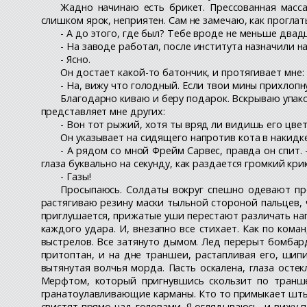
Жадно начинаю есть брикет. Прессованная масс
слишком ярок, неприятен. Сам не замечаю, как проглат
- А до этого, где был? Тебе вроде не меньше двад
- На заводе работал, после института назначили н
- Ясно.
Он достает какой-то батончик, и протягивает мне:
- На, вижу что голодный. Если твои мины прихлопн
Благодарно киваю и беру подарок. Вскрываю упак
представляет мне других:
- Вон тот рыжий, хотя ты вряд ли видишь его цвет
Он указывает на сидящего напротив кота в накидке
- А рядом со мной Фрейм Сарвес, правда он спит. 
глаза буквально на секунду, как раздается громкий крик
- Газы!
Просыпаюсь. Солдаты вокруг спешно одевают про
растягиваю резину маски тыльной стороной пальцев, 
приглушается, прижатые уши перестают различать напр
каждого удара. И, внезапно все стихает. Как по кома
выстрелов. Все затянуто дымом. Лед перерыт бомбард
притоптан, и на дне траншеи, растапливая его, шип
вытянутая волчья морда. Пасть оскалена, глаза осте
Мерфтом, который пригнувшись скользит по транше
гранатоулавливающие карманы. Кто то примыкает штыки
свистят прямо над головами. Я оглядываюсь, и вижу по