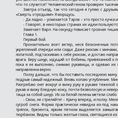
что-то случится? Человеческий геном проверен тысяча
Завтра отъезд, так что сегодня я гуляю с друзья
«Смерть отродьям!» Я морщусь.
- Да ладно – усмехается Тарла – это просто кучка 
- Говорят, в некоторых странах их идеи пользуют
Замечает Варл. На секунду повисает грозная тишин
Глава 1.
Первый бой.
Пронзительно воет ветер, неся бесконечные пот
укреплений спереди или сзади. Даже рюкзак с минами, 
лопаткой, подтаскиваю к себе рюкзак, и достаю напра
врага. Беру шнур, идущий от бобины, привязанной к 
пока я ее выполняю, снимаю рукавицы, и одеваю их в
направленна верно.
Ползу дальше, что бы поставить последнюю мину.
подрыв самый надежный. Вновь копаю углубление. Мину
Разгребаю снег вокруг и вижу руку в рукаве тяжело
рукав и вижу бледную кожу, почти безволосую и невер
таща за собой шнур. Из-за белой пелены метели слабо
- Свои, не стреляйте! – Кричу вперед, и ползу. М
сугроб снега. Форма практически невидна из-под на
тряпок, брезента, ярким пятном выделяется замызга
тюрбаном. Видны только желтые глаза, светящиеся из