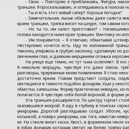
- Свои. – Повторяю я приближаясь. Фигура, нако
траншеи. Я проскальзываю, и оглядываюсь в поисках 
- Ты и есть этот новый сапер? Хороша погодка?
- Замечательная, лысые обезьяны даже салюта мне
краем траншеи, тряпка висит на шнуре, том самом кот
- Но ты то, им салют приготовил? – Насмешливо 
голова находится ниже края траншеи. Винтовку он испо
- Им понравится. – Я отвечаю, обматывая штекер
Нестерпимо хочется есть. Иду по изломанной транше
Наконец упираюсь в грубую заслонку, сделанную из до
свечением глаз, и далеким мерцанием огонька керосинк
На улице еще темно, но тут тьма ослепляет. В нос
Я невольно морщусь, чувствуя это даже сквозь тря
разговоры, прерванные моим появлением. Я стою некот
достаточно ярким. Глазам предстают солдаты, сидя
светящиеся в темноте подобно фонарям. Уши у некотор
обмотки, капюшоны. Форму практически невидно, из-по
полагается. Я чувствую себя белой вороной, в форме
Эта траншея расширяется. По центру торчат стол
оказавшаяся мокрой. Я иду в глубину в поисках серж
униформы. Дорогой разглядываю солдат. Убогие, кус
косынкой, а поверх униформы, как тога, намотан невер
ее. На стволе висит каска. Хвост, в форменном чехле 
в зубах фонарик которым светит на белую тряпку ра