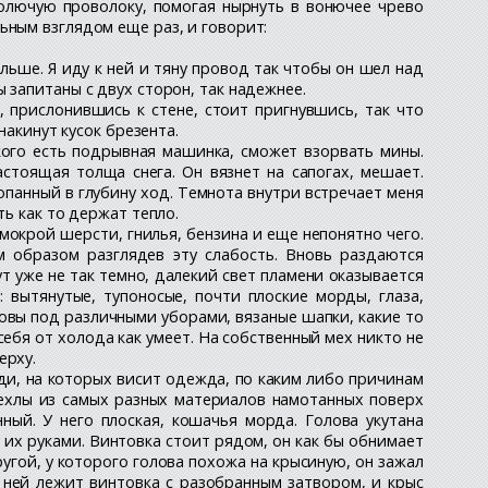
колючую проволоку, помогая нырнуть в вонючее чрево
ьным взглядом еще раз, и говорит:
льше. Я иду к ней и тяну провод так чтобы он шел над
 запитаны с двух сторон, так надежнее.
 прислонившись к стене, стоит пригнувшись, так что
накинут кусок брезента.
 кого есть подрывная машинка, сможет взорвать мины.
стоящая толща снега. Он вязнет на сапогах, мешает.
опанный в глубину ход. Темнота внутри встречает меня
ь как то держат тепло.
 мокрой шерсти, гнилья, бензина и еще непонятно чего.
м образом разглядев эту слабость. Вновь раздаются
т уже не так темно, далекий свет пламени оказывается
вытянутые, тупоносые, почти плоские морды, глаза,
ловы под различными уборами, вязаные шапки, какие то
ебя от холода как умеет. На собственный мех никто не
ерху.
ди, на которых висит одежда, по каким либо причинам
 чехлы из самых разных материалов намотанных поверх
ный. У него плоская, кошачья морда. Голова укутана
л их руками. Винтовка стоит рядом, он как бы обнимает
ругой, у которого голова похожа на крысиную, он зажал
 ней лежит винтовка с разобранным затвором, и крыс