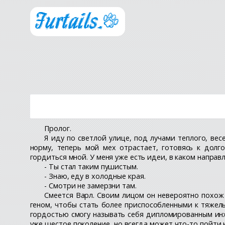
Пролог.
Я иду по светлой улице, под лучами теплого, ве
норму, теперь мой мех отрастает, готовясь к дол
гордиться мной. У меня уже есть идеи, в каком направл
- Ты стал таким пушистым.
- Знаю, еду в холодные края.
- Смотри не замерзни там.
Смеется Варл. Своим лицом он невероятно похож 
геном, чтобы стать более приспособленными к тяжелы
гордостью смогу называть себя дипломированным инже
уже шестое поколение, но всегда может что-то пойти н