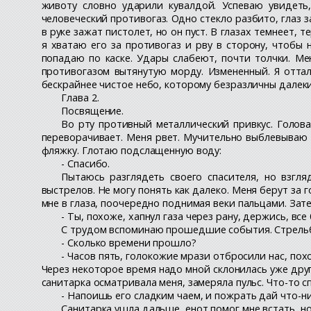
животу словно ударили кувалдой. Успеваю увидеть
человеческий противогаз. Одно стекло разбито, глаз з
в руке зажат пистолет, но он пуст. В глазах темнеет,
я хватаю его за противогаз и рву в сторону, чтобы 
попадаю по каске. Удары слабеют, почти толчки. М
противогазом вытянутую морду. Измененный. Я отталк
бескрайнее чистое небо, которому безразличны далеки
Глава 2.
Посвящение.
Во рту противный металлический привкус. Голова
переворачивает. Меня рвет. Мучительно выблевываю с
фляжку. Глотаю подслащенную воду:
- Спасибо.
Пытаюсь разглядеть своего спасителя, но взгл
выстрелов. Не могу понять как далеко. Меня берут за
мне в глаза, поочередно поднимая веки пальцами. Затем
- Ты, похоже, хапнул газа через рану, держись, вс
С трудом вспоминаю прошедшие события. Стрельба,
- Сколько времени прошло?
- Часов пять, голокожие мрази отбросили нас, пох
Через некоторое время надо мной склонилась уже дру
санитарка осматривала меня, замеряла пульс. Что-то 
- Напоишь его сладким чаем, и пожрать дай что-ниб
Санитарка ушла дальше, енот помог мне встать, но