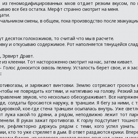
а из геномодифицированных мхов отдает резким вкусом, по
ываю все без остатка. Мерфт странно смотрит на меня.
цати.
ачальником смены, в общем, пока производство после эвакуации
ут десяток голокожиков, то считай что мы в расчете.
овку и откусываю содержимое. Рот наполняется тянущейся сл
, Эрвирт Дравт.
 из клеенки. Тот настороженно смотрит на нас, затем кивает.
– Голос доносится сквозь пелену. Усталость берет свое, и я за
:
тивогазы, и заряжают винтовки. Землю сотрясают грохоты в
чтобы не повредить когтями, и натягиваю на голову. Резкий з
авление звуков, что несколько обескураживает. Все напряжен
нде, солдаты бросаются наружу, в траншеи. Я бегу за ними, 
ировкой, кое-где стена траншеи осыпалась внутрь. Уже светло
ит лужа какой-то дряни, а рядом, неподвижно лежит тот паре
кленели. В руках зажат противогаз. К горлу подступает тошно
е, рефлекторно держусь рядом с теми, кого успел узнать. 
, кто то уже стреляет в дым. В ответ раздаются крики. Впер
зади бункер, из которого несется поток огня над нами, и ухо