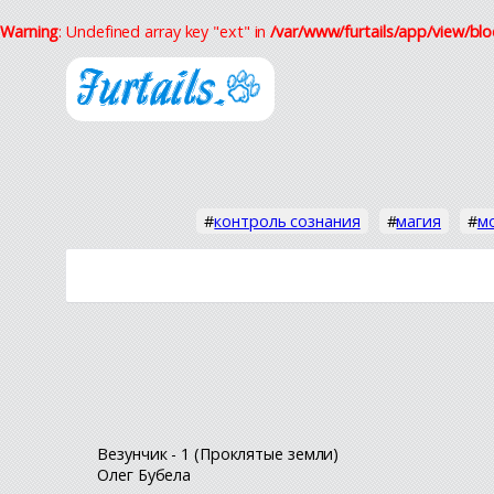
Warning
: Undefined array key "ext" in
/var/www/furtails/app/view/blo
#
контроль сознания
#
магия
#
м
Везунчик - 1 (Проклятые земли)
Олег Бубела