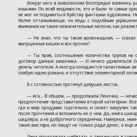
Вокруг него в живописном беспорядке валялись 
клыками. По всей видимости, это и были те самые орк
не мог не подивиться буйству фантазии художника. Н
более отталкивающе, но ведь с подобным украшение
внимания на такие незначительные мелочи, как реалис
— Не знал, что ты такая кровожадная, — сказал 
выпущенные кишки и все прочее?
— Ты прав, соотношение количества трупов на с
договор данные заказчика. — И нечего удивляться! 
увлечь читателя. А иногда попадаются талантливые ав
слабую идею романа, и отсутствие элементарной логи
Я с готовностью протянул девушке листок.
— Ага… В общем, — продолжала Леночка, — нечаст
предпочтение представителям второй категории. Все-
где и мир продуман тщательно, и сюжет закручен так
после прочтения и вспомнить не о чем. Да, книга шика
шедевра, а не добротного середнячка. Наверное, име
такие мастера, но пишут не только ради денег, а еще и
Лена продолжала щебетать о тенденциях в соврем