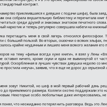
 стандартный контракт.
 намертво приклеившаяся к девушке с подачи шефа), была заяд
м она собрала внушительную библиотеку и перечитала книг б
считаться среди друзей и знакомых знатоком печатного слова
жный наркотик и теперь регулярно совершала набеги на книжный
сика перетащить меня в свой лагерь относился философски. 
и с большей пользой. Во-вторых, сказочки о всяких эльфах, гн
азалось крайне неудачным и лишило меня всякого желания его 
воров на тему «фильм всегда хуже книги», я взял у Лены «В
е оставил ничего, кроме скуки и едва не вывихнутой от част
турой. Оскорбленная в лучших чувствах девушка неделю со мн
о простила «неуча», заявив, что я еще не дорос до серьезной
 меня зовут Никитой, но шеф в мой первый рабочий день ре
го до приемлемого размера. Коллеги охотно поддержали это на
ровым. Некоторые особо любопытные даже интересовались, не 
 понял, что неожиданно потерял нить разговора. Ведь это Лену