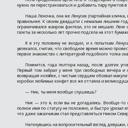
нужно ли перестраховаться и добавить пару пунктов в
Наша Леночка, она же Ленусик (партийная кличка,
правильнее. К своим двадцати с немалым лишним года
ограничивался жанром фэнтези, это не мешало Лене 
газеты за несколько лет прочно подсела на этот бума
Я в эту половину не входил, и к попыткам Лену
увлекался, считая, что свободное время можно провест
первое знакомство с литературой подобного толка ок
Помнится, года полтора назад, после долгих уго
Первый том забрал у меня три свободных вечера и н
возвращая хозяйке, с чистым сердцем обозвал макула
коробки любимых конфет все же оттаяла и великодушн
— Ник, ты меня вообще слушаешь?
Ник — это я, если вы не догадались. Вообще-то
полное имя по статусу не положено, и быстро урезал е
что даже заказчикам стал представляться Ником Севе
Наткнувшись на вопросительный взгляд девушки, я