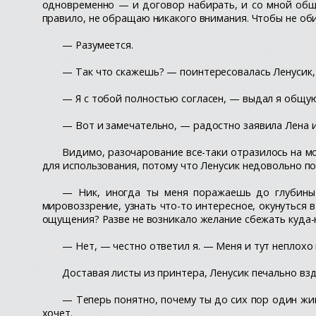
одновременно — и договор набирать, и со мной общат
правило, не обращаю никакого внимания. Чтобы не об
— Разумеется.
— Так что скажешь? — поинтересовалась Ленусик, 
— Я с тобой полностью согласен, — выдал я общую
— Вот и замечательно, — радостно заявила Лена и
Видимо, разочарование все-таки отразилось на мо
для использования, потому что Ленусик недовольно по
— Ник, иногда ты меня поражаешь до глубины 
мировоззрение, узнать что-то интересное, окунуться 
ощущения? Разве не возникало желание сбежать куда
— Нет, — честно ответил я. — Меня и тут неплохо
Доставая листы из принтера, Ленусик печально взд
— Теперь понятно, почему ты до сих пор один жив
хочет.