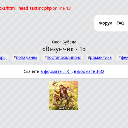
cks/html__head_text.inc.php
on line
13
Форум
FAQ
Олег Бубела
«Везунчик - 1»
орф
#
попаданец
#
постапокалипсис
#
романтика
#
фе
Скачать
в формате .TXT
,
в формате .FB2