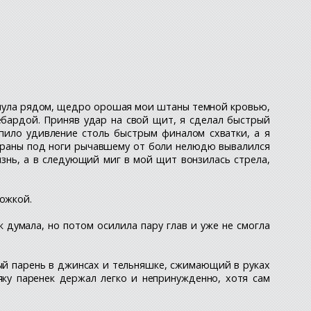
ухнула рядом, щедро орошая мои штаны темной кровью,
бардой. Приняв удар на свой щит, я сделал быстрый
пило удивление столь быстрым финалом схватки, а я
з раны под ноги рычавшему от боли нелюдю вывалился
знь, а в следующий миг в мой щит вонзилась стрела,
ложкой.
 думала, но потом осилила пару глав и уже не смогла
ный парень в джинсах и тельняшке, сжимающий в руках
ку паренек держал легко и непринужденно, хотя сам