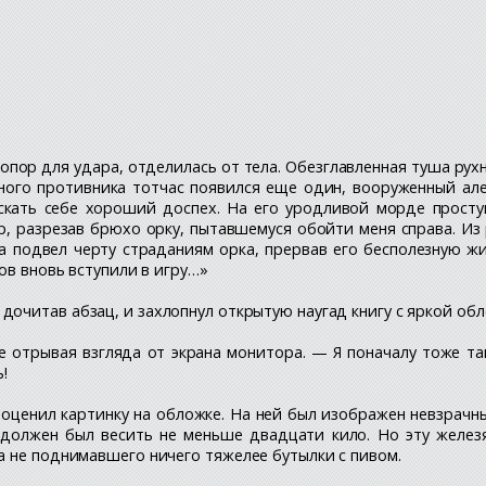
 топор для удара, отделилась от тела. Обезглавленная туша р
ого противника тотчас появился еще один, вооруженный але
скать себе хороший доспех. На его уродливой морде просту
ар, разрезав брюхо орку, пытавшемуся обойти меня справа. И
а подвел черту страданиям орка, прервав его бесполезную жи
ов вновь вступили в игру…»
дочитав абзац, и захлопнул открытую наугад книгу с яркой об
 отрывая взгляда от экрана монитора. — Я поначалу тоже так
!
 и оценил картинку на обложке. На ней был изображен невзрач
должен был весить не меньше двадцати кило. Но эту железя
а не поднимавшего ничего тяжелее бутылки с пивом.