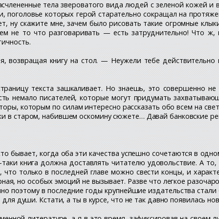
расчлененные тела звероватого вида людей с зеленой кожей
и, поголовье которых герой старательно сокращал на протяже
ет, ну скажите мне, зачем было рисовать такие огромные клы
м не то что разговаривать — есть затруднительно! Что ж,
тичность.
я, возвращая книгу на стол. — Неужели тебе действительно 
траницу текста зашкаливает. Но знаешь, это совершенно не
Есть немало писателей, которые могут придумать захватываю
торы, которым по силам интересно рассказать обо всем на све
ки в старом, набившем оскомину сюжете… Давай банковские ре
о бывает, когда оба эти качества успешно сочетаются в одном
таки книга должна доставлять читателю удовольствие. А то,
, что только в последней главе можно свести концы, и хара
рная, но особых эмоций не вызывает. Разве что легкое разоча
нно поэтому в последние годы крупнейшие издательства стали
 для души. Кстати, а ты в курсе, что не так давно появилась н
енной литературе, а я в это время, зафиксировав на своем л