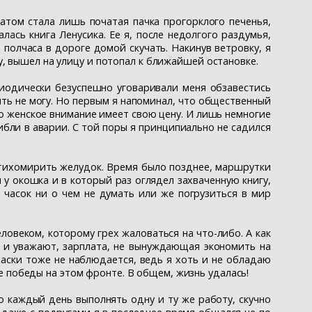
татом стала лишь початая пачка прогорклого печенья,
лась книга Ленусика. Ее я, после недолгого раздумья,
полчаса в дороге домой скучать. Накинув ветровку, я
, вышел на улицу и потопал к ближайшей остановке.
риодически безуспешно уговаривали меня обзавестись
ить не могу. Но первым я напоминал, что общественный
о женское внимание имеет свою цену. И лишь немногие
ибли в аварии. С той поры я принципиально не садился
 утихомирить желудок. Время было позднее, маршрутки
 у окошка и в который раз оглядел захваченную книгу,
и часок ни о чем не думать или же погрузиться в мир
ловеком, которому грех жаловаться на что-либо. А как
т и уважают, зарплата, не вынуждающая экономить на
ласки тоже не наблюдается, ведь я хоть и не обладаю
победы на этом фронте. В общем, жизнь удалась!
но каждый день выполнять одну и ту же работу, скучно