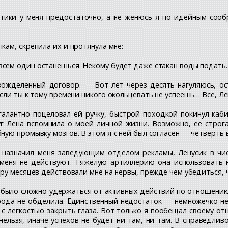
тики у меня предостаточно, а не женюсь я по идейным соо
кам, скрепила их и протянула мне:
всем один останешься. Некому будет даже стакан воды подать.
вожделенный договор. — Вот лет через десять нагуляюсь, о
ли ты к тому времени никого окольцевать не успеешь… Все, Лен
 галантно поцеловал ей ручку, быстрой походкой покинул каб
уг Лена вспомнила о моей личной жизни. Возможно, ее строг
ю промывку мозгов. В этом я с ней был согласен — четверть ве
ф назначил меня заведующим отделом рекламы, Ленусик в чи
 меня не действуют. Тяжелую артиллерию она использовать 
ру месяцев действовали мне на нервы, прежде чем убедиться, ч
е было сложно удержаться от активных действий по отношению 
рода не обделила. Единственный недостаток — немножечко не
 с легкостью закрыть глаза. Вот только я пообещал своему от
ельзя, иначе успехов не будет ни там, ни там. В справедлив