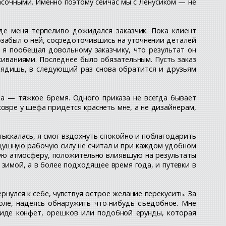
асочными. Именно поэтому сейчас мы с Ленусиком — не
де меня терпеливо дожидался заказчик. Пока клиент
позабыл о ней, сосредоточившись на уточнении деталей
 я пообещал довольному заказчику, что результат он
иваниями. Последнее было обязательным. Пусть заказ
Глядишь, в следующий раз снова обратится и друзьям
ва — тяжкое бремя. Одного приказа не всегда бывает
ковре у шефа придется краснеть мне, а не дизайнерам,
тыскалась, я смог вздохнуть спокойно и поблагодарить
ездушную рабочую силу не считал и при каждом удобном
ную атмосферу, положительно влиявшую на результаты
 зимой, а в более подходящее время года, и путевки в
нулся к себе, чувствуя острое желание перекусить. За
толе, надеясь обнаружить что-нибудь съедобное. Мне
виде конфет, орешков или подобной ерунды, которая