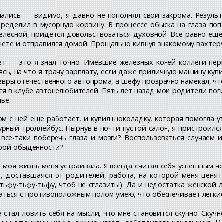
чались — видимо, я давно не пополнял свои закрома. Резуль
еделил в мусорную корзину. В процессе обыска на глаза попа
елесной, придется довольствоваться духовной. Все равно еще 
нете и отправился домой. Прощально кивнув знакомому вахтеру
ет — это я знал точно. Имевшие железных коней коллеги пе
сь, на что я трачу зарплату, если даже приличную машину куп
вры отечественного автопрома, а шефу прозрачно намекал, чт
ся в клубе автонелюбителей. Пять лет назад мои родители пог
ье.
ом с ней еще работает, и купил шоколадку, которая помогла
урный троллейбус. Нырнув в почти пустой салон, я пристроился
все-таки поберечь глаза и мозги? Воспользоваться случаем 
ерой обыденности?
 моя жизнь меня устраивала. Я всегда считал себя успешным че
а, доставшаяся от родителей, работа, на которой меня ценя
ьфу-тьфу-тьфу, чтоб не сглазить!). Да и недостатка женской 
ься с противоположным полом умею, что обеспечивает легкие 
 стал ловить себя на мысли, что мне становится скучно. Скуч