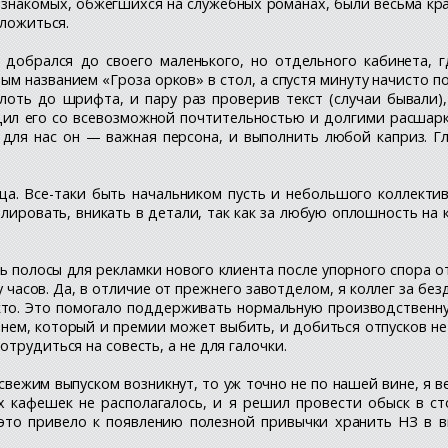
ы знакомых, обжегшихся на служебных романах, были весьма кр
сложиться.
добрался до своего маленького, но отдельного кабинета, г
ным названием «Гроза орков» в стол, а спустя минуту начисто 
лоть до шрифта, и пару раз проверив текст (случаи бывали),
дил его со всевозможной почтительностью и долгими расшарк
о для нас он — важная персона, и выполнить любой каприз. 
ца. Все-таки быть начальником пусть и небольшого коллекти
лировать, вникать в детали, так как за любую оплошность на 
ь полосы для рекламки нового клиента после упорного спора о
часов. Да, в отличие от прежнего завотделом, я коллег за б
икто. Это помогало поддерживать нормальную производствен
нем, который и премии может выбить, и добиться отпусков не
трудиться на совесть, а не для галочки.
ежим выпуском возникнут, то уж точно не по нашей вине, я вер
х кафешек не располагалось, и я решил провести обыск в с
 это привело к появлению полезной привычки хранить НЗ в 