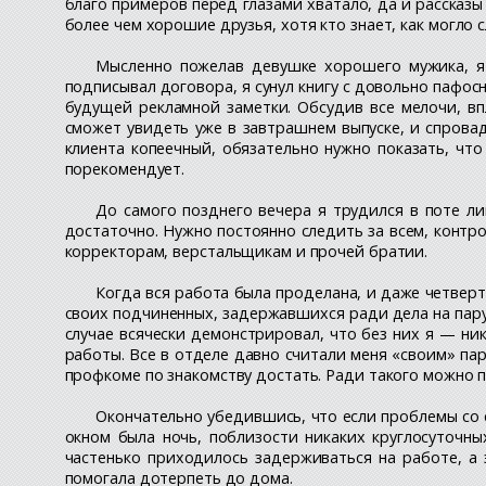
благо примеров перед глазами хватало, да и рассказ
более чем хорошие друзья, хотя кто знает, как могло 
Мысленно пожелав девушке хорошего мужика, я 
подписывал договора, я сунул книгу с довольно пафос
будущей рекламной заметки. Обсудив все мелочи, вп
сможет увидеть уже в завтрашнем выпуске, и спрова
клиента копеечный, обязательно нужно показать, чт
порекомендует.
До самого позднего вечера я трудился в поте ли
достаточно. Нужно постоянно следить за всем, контро
корректорам, верстальщикам и прочей братии.
Когда вся работа была проделана, и даже четверт
своих подчиненных, задержавшихся ради дела на пару 
случае всячески демонстрировал, что без них я — н
работы. Все в отделе давно считали меня «своим» пар
профкоме по знакомству достать. Ради такого можно по
Окончательно убедившись, что если проблемы со св
окном была ночь, поблизости никаких круглосуточны
частенько приходилось задерживаться на работе, а
помогала дотерпеть до дома.