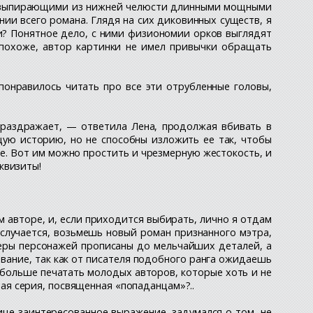
 и выпирающими из нижней челюсти длинными мощными
нии всего романа. Глядя на сих диковинных существ, я
ки? Понятное дело, с ними физиономии орков выглядят
 похоже, автор картинки не имел привычки обращать
понравилось читать про все эти отрубленные головы,
 раздражает, — ответила Лена, продолжая вбивать в
щую историю, но не способны изложить ее так, чтобы
те. Вот им можно простить и чрезмерную жестокость, и
квизиты!
 авторе, и, если приходится выбирать, лично я отдам
 случается, возьмешь новый роман признанного мэтра,
ктеры персонажей прописаны до мельчайших деталей, а
рование, так как от писателя подобного ранга ожидаешь
 больше печатать молодых авторов, которые хоть и не
овая серия, посвященная «попаданцам»?..
ице заинтересованное выражение, задумался о том, не