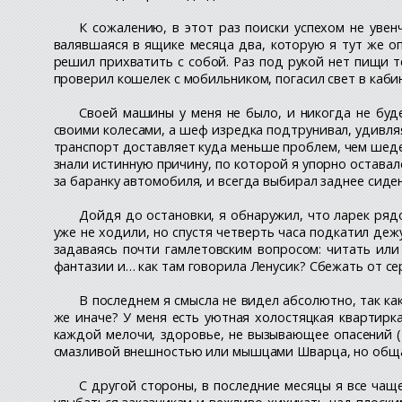
К сожалению, в этот раз поиски успехом не увен
валявшаяся в ящике месяца два, которую я тут же опр
решил прихватить с собой. Раз под рукой нет пищи т
проверил кошелек с мобильником, погасил свет в каби
Своей машины у меня не было, и никогда не буд
своими колесами, а шеф изредка подтрунивал, удивляя
транспорт доставляет куда меньше проблем, чем шеде
знали истинную причину, по которой я упорно оставал
за баранку автомобиля, и всегда выбирал заднее сиден
Дойдя до остановки, я обнаружил, что ларек ряд
уже не ходили, но спустя четверть часа подкатил деж
задаваясь почти гамлетовским вопросом: читать или 
фантазии и… как там говорила Ленусик? Сбежать от с
В последнем я смысла не видел абсолютно, так как
же иначе? У меня есть уютная холостяцкая квартирк
каждой мелочи, здоровье, не вызывающее опасений (т
смазливой внешностью или мышцами Шварца, но общат
С другой стороны, в последние месяцы я все чаще