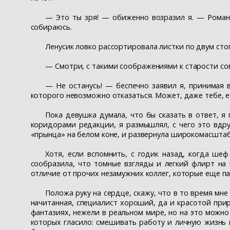
— Это ты зря! — обиженно возразил я. — Роман
собираюсь.
Ленусик ловко рассортировала листки по двум стоп
— Смотри, с такими соображениями к старости со
— Не останусь! — беспечно заявил я, принимая 
которого невозможно отказаться. Может, даже тебе, ес
Пока девушка думала, что бы сказать в ответ, я
коридорами редакции, я размышлял, с чего это вдр
«прынца» на белом коне, и развернула широкомасштабну
Хотя, если вспомнить, с годик назад, когда ше
сообразила, что томные взгляды и легкий флирт на
отличие от прочих незамужних коллег, которые еще па
Положа руку на сердце, скажу, что в то время мн
начитанная, специалист хороший, да и красотой при
фантазиях, нежели в реальном мире, но на это можно
которых гласило: смешивать работу и личную жизнь н