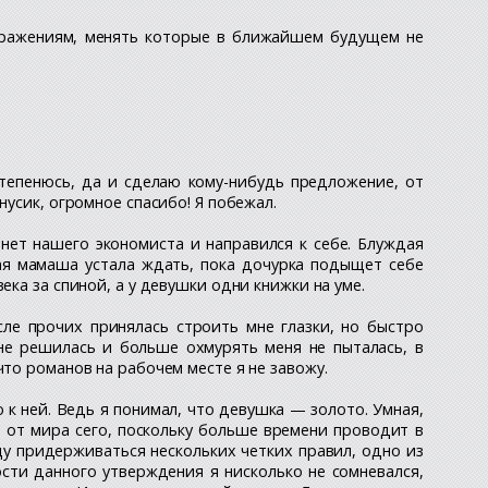
бражениям, менять которые в ближайшем будущем не
степенюсь, да и сделаю кому-нибудь предложение, от
усик, огромное спасибо! Я побежал.
инет нашего экономиста и направился к себе. Блуждая
ая мамаша устала ждать, пока дочурка подыщет себе
ка за спиной, а у девушки одни книжки на уме.
сле прочих принялась строить мне глазки, но быстро
не решилась и больше охмурять меня не пыталась, в
то романов на рабочем месте я не завожу.
к ней. Ведь я понимал, что девушка — золото. Умная,
 от мира сего, поскольку больше времени проводит в
цу придерживаться нескольких четких правил, одно из
ости данного утверждения я нисколько не сомневался,