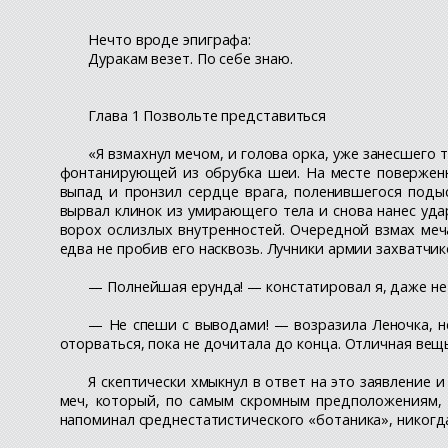
Нечто вроде эпиграфа:
Дуракам везет. По себе знаю.
Глава 1 Позвольте представиться
«Я взмахнул мечом, и голова орка, уже занесшего
фонтанирующей из обрубка шеи. На месте поверженн
выпад и пронзил сердце врага, поленившегося поды
вырвал клинок из умирающего тела и снова нанес уд
ворох ослизлых внутренностей. Очередной взмах меч
едва не пробив его насквозь. Лучники армии захватчик
— Полнейшая ерунда! — констатировал я, даже не 
— Не спеши с выводами! — возразила Леночка, не
оторваться, пока не дочитала до конца. Отличная вещь
Я скептически хмыкнул в ответ на это заявление
меч, который, по самым скромным предположениям, 
напоминал среднестатистического «ботаника», никогд