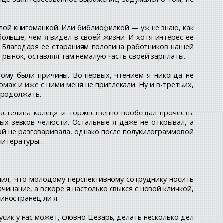
лой книгоманкой. Или библиофилкой — уж не знаю, как
ольше, чем я видел в своей жизни. И хотя интерес ее
. Благодаря ее стараниям половина работников нашей
 рынок, оставляя там немалую часть своей зарплаты.
Тому были причины. Во-первых, чтением я никогда не
омах и иже с ними меня не привлекали. Ну и в-третьих,
продолжать.
ластелина колец» и торжественно пообещал прочесть.
ых зевков челюсти. Остальные я даже не открывал, а
ой не разговаривала, однако после полукилограммовой
 литературы…
шил, что молодому перспективному сотруднику носить
чинание, а вскоре я настолько свыкся с новой кличкой,
иностранец ли я.
сик у нас может, словно Цезарь, делать несколько дел