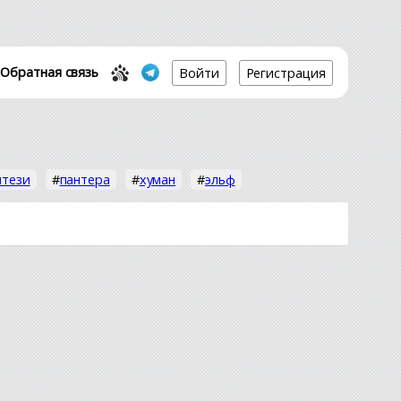
Обратная связь
Войти
Регистрация
нтези
#
пантера
#
хуман
#
эльф