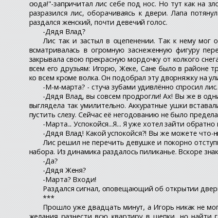
сюда!"-запричитал лис себе под нос. Но тут как на зл
разразился лис, оборачиваясь к двери. Лапа потяну
раздался женский, почти девечий голос.
-Дядя Влад?
Лис так и застыл в оцепенении. Так к нему мог 
всматривалась в огромную заснеженную фигуру пере
закрывала свою прекрасную мордочку от колкого снега
всем его друзьям: Игорю, Жеке, Сане было в районе 
ко всем кроме волка. Он подобрал эту дворняжку на ул
-М-м-марта? - стуча зубами удивлённо спросил лис.
-Дядя Влад, вы совсем продрогли! Ах! Вы же в одн
выглядела так умилительно. Аккуратные ушки вставал
пустить слезу. Сейчас её негодованию не было предела
-Марта... Успокойся...Я... Я уже хотел зайти обратно
-Дядя Влад! Какой успокойся?! Вы же можете что-н
Лис решил не перечить девушке и покорно отступ
набора. Из динамика раздалось пиликанье. Вскоре зна
-Да?
-Дядя Женя?
-Марта? Входи!
Раздался сигнал, оповещающий об открытии двери
***
Прошло уже двадцать минут, а Игорь никак не мо
желания разнести всю квартиру в щепки, но найти г