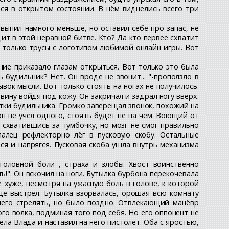
ся в открытом состоянии. В нём виднелись всего три
 выпил намного меньше, но оставил себе про запас, не
ит в этой неравной битве. Кто? Да кто первее схватит
в только трусы с логотипом любимой онлайн игры. Вот
ние приказало глазам открыться. Вот только это была
 будильник? Нет. Он вроде не звонит... "-проползло в
ывок мысли. Вот только стоять на ногах не получилось.
вину войдя под кожу. Он закричал и задрал ногу вверх.
атки будильника. Громко заверещал звонок, похожий на
н не учёл одного, стоять будет не на чем. Воющий от
 схватившись за тумбочку, но мозг не смог правильно
алец рефлекторно лёг в пусковую скобу. Остальные
ся и напрягся. Пусковая скоба ушла внутрь механизма
головной боли , страха и злобы. Хвост воинственно
!". Он вскочил на ноги. Бутылка бурбона перекочевала
е хуже, несмотря на ужасную боль в голове, к которой
щё выстрел. Бутылка взорвалась, орошая всю комнату
него стрелять, но было поздно. Отвлекающий манёвр
ого волка, подминая того под себя. Но его оппонент не
ла Влада и наставил на него пистолет. Оба с яростью,