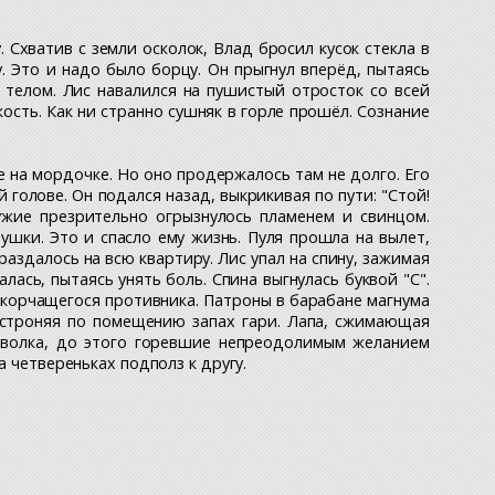
Схватив с земли осколок, Влад бросил кусок стекла в
. Это и надо было борцу. Он прыгнул вперёд, пытаясь
а телом. Лис навалился на пушистый отросток со всей
кость. Как ни странно сушняк в горле прошёл. Сознание
 на мордочке. Но оно продержалось там не долго. Его
 голове. Он подался назад, выкрикивая по пути: "Стой!
Оружие презрительно огрызнулось пламенем и свинцом.
пушки. Это и спасло ему жизнь. Пуля прошла на вылет,
-раздалось на всю квартиру. Лис упал на спину, зажимая
лась, пытаясь унять боль. Спина выгнулась буквой "С".
 корчащегося противника. Патроны в барабане магнума
остроняя по помещению запах гари. Лапа, сжимающая
а волка, до этого горевшие непреодолимым желанием
а четвереньках подполз к другу.