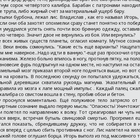
гнум сорок четвёртого калибра. Барабан с патронами находил
ре трупа, либо жирный счёт за материальный ущерб бару.
тылки бурбона, лежал лис. Владислав , как его называл Игорь,
ли они оба захотят опохмелки сразу станет понятно кто побед
 и умудрился успеть снять почти всю бренную одежду, остави
ло четверо. Значит двое не вернулись из боя. Или вернулись?
 всех живых существ планеты, огласил комнату. Мутное созна
. Веки вновь сомкнулись. "Какие есть ещё варианты? Нащупать
м мне наверное...Надо идти в ванную."-ещё раз проскочил отр
низма. Железо больно впилось в ногу, проткнув пятку, на поло
вновесие фурь подпрыгнул на одном месте, но наступил на ост
хмельный мозг приказал второй ноге подняться выше, но вот о
я на кровать. В последнюю секунду он попытался удержаться,
льной деревяшки схватила рукоядь магнума. Указательный п
правила из мозга к лапе мощный импульс . Каждый палец сжал
калибра со свистом вошла в стену, пробив обои и бетон.
 проснулся моментально. Ещё полуживое тело затрясло от 
иртным сознание выдало первую мысль: "Опасность! Уничтожить
ли полетел по направлению к волку. Тот среагировал ни чуть н
лся вверх, встречая бутыль свинцовой смертью. Прогремел е
тался показать, сбрендившему дружку, что не собирается в 
ся вперёд с целью сбить противника с ног. Лис налетел на хил
ыжей голове оглушил борца. Игорь выполз из под массивного те