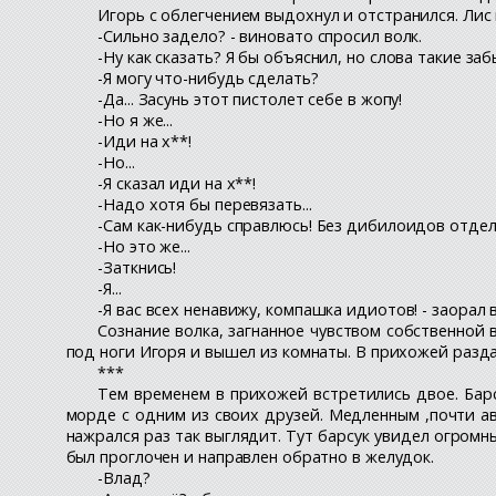
Игорь с облегчением выдохнул и отстранился. Лис
-Сильно задело? - виновато спросил волк.
-Ну как сказать? Я бы объяснил, но слова такие заб
-Я могу что-нибудь сделать?
-Да... Засунь этот пистолет себе в жопу!
-Но я же...
-Иди на х**!
-Но...
-Я сказал иди на х**!
-Надо хотя бы перевязать...
-Сам как-нибудь справлюсь! Без дибилоидов отдел
-Но это же...
-Заткнись!
-Я...
-Я вас всех ненавижу, компашка идиотов! - заорал 
Сознание волка, загнанное чувством собственной 
под ноги Игоря и вышел из комнаты. В прихожей разда
***
Тем временем в прихожей встретились двое. Барс
морде с одним из своих друзей. Медленным ,почти а
нажрался раз так выглядит. Тут барсук увидел огромн
был проглочен и направлен обратно в желудок.
-Влад?