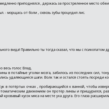
 медленно приподнялся , держась за простреленное место обеи
ыл. - морщась от боли , сквозь зубы процедил лис.
ьного вида! Правильно ты тогда сказал, что мы с психопатом д
во весь голос Влад.
вины в потайные уголки мозга, забилось из последних сил, тон
лись удаляющиеся шаги. Волк так и остался стоять посреди ком
ук в потёртых очках , пробирающийся к ванной, чтобы извер
втоматическим движением он протёр линзы и прищурился, раз
ый кровавый кусок мяса на месте уха друга. Его глаза расшири