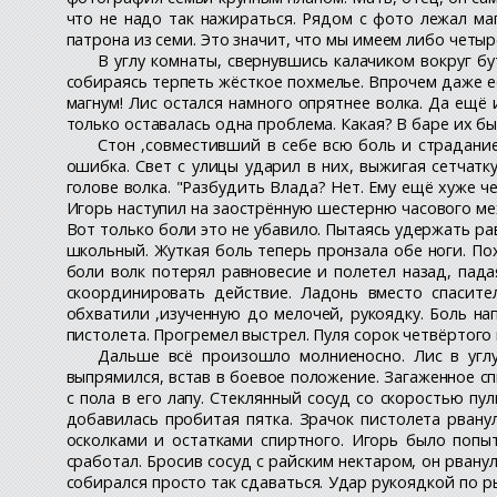
что не надо так нажираться. Рядом с фото лежал ма
патрона из семи. Это значит, что мы имеем либо четы
В углу комнаты, свернувшись калачиком вокруг бу
собираясь терпеть жёсткое похмелье. Впрочем даже ес
магнум! Лис остался намного опрятнее волка. Да ещё
только оставалась одна проблема. Какая? В баре их бы
Стон ,совместивший в себе всю боль и страдание
ошибка. Свет с улицы ударил в них, выжигая сетчатку
голове волка. "Разбудить Влада? Нет. Ему ещё хуже че
Игорь наступил на заострённую шестерню часового меха
Вот только боли это не убавило. Пытаясь удержать ра
школьный. Жуткая боль теперь пронзала обе ноги. По
боли волк потерял равновесие и полетел назад, пада
скоординировать действие. Ладонь вместо спасите
обхватили ,изученную до мелочей, рукоядку. Боль на
пистолета. Прогремел выстрел. Пуля сорок четвёртого 
Дальше всё произошло молниеносно. Лис в углу
выпрямился, встав в боевое положение. Загаженное сп
с пола в его лапу. Стеклянный сосуд со скоростью пу
добавилась пробитая пятка. Зрачок пистолета рвану
осколками и остатками спиртного. Игорь было попы
сработал. Бросив сосуд с райским нектаром, он рванул
собирался просто так сдаваться. Удар рукоядкой по р