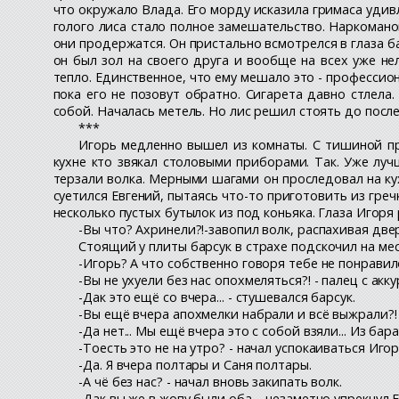
что окружало Влада. Его морду исказила гримаса удивл
голого лиса стало полное замешательство. Наркоманом
они продержатся. Он пристально всмотрелся в глаза ба
он был зол на своего друга и вообще на всех уже не
тепло. Единственное, что ему мешало это - профессион
пока его не позовут обратно. Сигарета давно стлела
собой. Началась метель. Но лис решил стоять до после
***
Игорь медленно вышел из комнаты. С тишиной пр
кухне кто звякал столовыми приборами. Так. Уже луч
терзали волка. Мерными шагами он проследовал на кух
суетился Евгений, пытаясь что-то приготовить из греч
несколько пустых бутылок из под коньяка. Глаза Игоря
-Вы что? Ахринели?!-завопил волк, распахивая две
Стоящий у плиты барсук в страхе подскочил на мес
-Игорь? А что собственно говоря тебе не понравил
-Вы не ухуели без нас опохмеляться?! - палец с акк
-Дак это ещё со вчера... - стушевался барсук.
-Вы ещё вчера апохмелки набрали и всё выжрали?! 
-Да нет... Мы ещё вчера это с собой взяли... Из ба
-Тоесть это не на утро? - начал успокаиваться Игор
-Да. Я вчера полтары и Саня полтары.
-А чё без нас? - начал вновь закипать волк.
-Дак вы же в жопу были оба. - незаметно упрекнул 