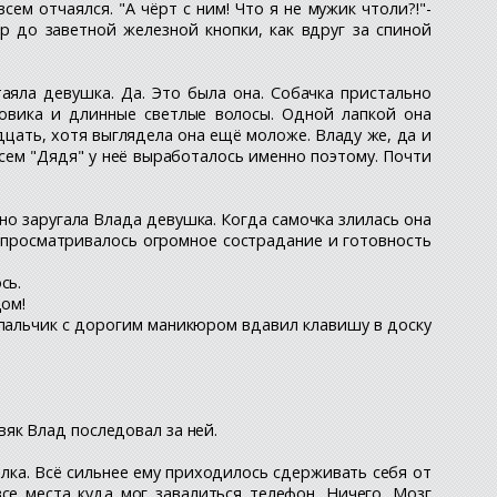
сем отчаялся. "А чёрт с ним! Что я не мужик чтоли?!"-
р до заветной железной кнопки, как вдруг за спиной
таяла девушка. Да. Это была она. Собачка пристально
ховика и длинные светлые волосы. Одной лапкой она
дцать, хотя выглядела она ещё моложе. Владу же, да и
сем "Дядя" у неё выработалось именно поэтому. Почти
тно заругала Влада девушка. Когда самочка злилась она
а просматривалось огромное сострадание и готовность
сь.
дом!
 пальчик с дорогим маникюром вдавил клавишу в доску
як Влад последовал за ней.
лка. Всё сильнее ему приходилось сдерживать себя от
се места куда мог завалиться телефон. Ничего. Мозг