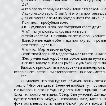
-Да?
-А кто вас по твоему на горбах тащил из такси? - н
-Ладно-ладно верю. Стоп! А чё это ты протрезвел,
-Дак он вместе с вами на брудершафт бутыль ещё в
-Понятно... - пробубнил волк.
-Ёп... - удивился Жека, рассматривая хвост друга.
-Что? - испугался волк, крутясь на месте.
-У тебя хвост эм... На соплях висит и кровь хлещет
-Блин...У меня ещё и обе пятки проткнуты... - про
-Что теперь делать?
-Что-что... Марте звонить буду.
-Этой твоей горячей медсестричке? Кстати...А как
-Жек, у меня ещё коробка патронов для магнума в 
-Всё-всё. Молчу! Я нем как рыба. - с улыбкой произн
Барсук с приподнятым настроением повернулся к 
ветер в некачественном стеклопакете. Началась метель
***
Ощущения, что под куртку набились тонны снега с
трясло. "Чёртова дверь! Зачем её вообще тут поставил
и отморозить что-нибудь не долго. Лис запрыгал на ме
Влад их просто не видел. Обзор был ужасный. Дальше
пустите меня кто-нибудь!" - взмолился Влад. Метель 
фоне остальных, то исчезал в белой пустоте вокруг. 