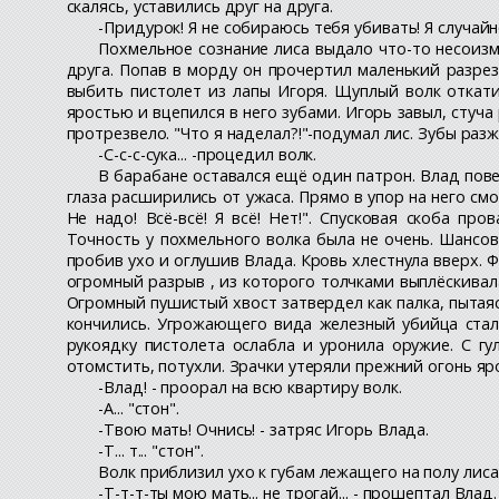
скалясь, уставились друг на друга.
-Придурок! Я не собираюсь тебя убивать! Я случайно
Похмельное сознание лиса выдало что-то несоизме
друга. Попав в морду он прочертил маленький разрез
выбить пистолет из лапы Игоря. Щуплый волк откатил
яростью и вцепился в него зубами. Игорь завыл, стуча
протрезвело. "Что я наделал?!"-подумал лис. Зубы раз
-С-с-с-сука... -процедил волк.
В барабане оставался ещё один патрон. Влад пове
глаза расширились от ужаса. Прямо в упор на него смо
Не надо! Всё-всё! Я всё! Нет!". Спусковая скоба пр
Точность у похмельного волка была не очень. Шансов 
пробив ухо и оглушив Влада. Кровь хлестнула вверх. Фо
огромный разрыв , из которого толчками выплёскивалас
Огромный пушистый хвост затвердел как палка, пытая
кончились. Угрожающего вида железный убийца стал
рукоядку пистолета ослабла и уронила оружие. С г
отомстить, потухли. Зрачки утеряли прежний огонь яро
-Влад! - проорал на всю квартиру волк.
-А... "стон".
-Твою мать! Очнись! - затряс Игорь Влада.
-Т... т... "стон".
Волк приблизил ухо к губам лежащего на полу лиса
-Т-т-т-ты мою мать... не трогай... - прошептал Влад.