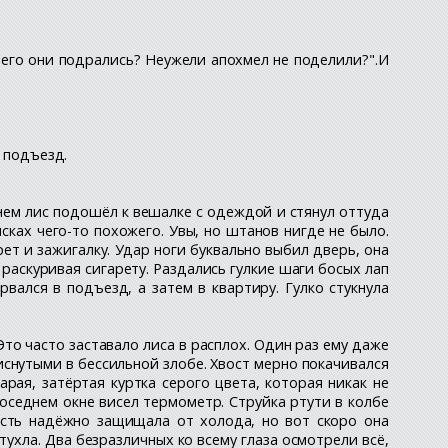
с чего они подрались? Неужели апохмел не поделили?".И
в подъезд.
енем лис подошёл к вешалке с одеждой и стянул оттуда
сках чего-то похожего. Увы, но штанов нигде не было.
рет и зажигалку. Удар ноги буквально выбил дверь, она
 раскуривая сигарету. Раздались гулкие шаги босых лап
вался в подъезд, а затем в квартиру. Гулко стукнула
то часто заставало лиса в расплох. Один раз ему даже
иснутыми в бессильной злобе. Хвост мерно покачивался
арая, затёртая куртка серого цвета, которая никак не
оседнем окне висел термометр. Струйка ртути в колбе
рсть надёжно защищала от холода, но вот скоро она
ухла. Два безразличных ко всему глаза осмотрели всё,