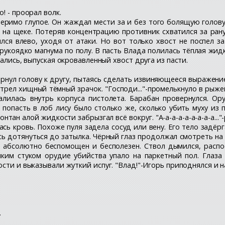
! - проорал волк.
римо глупое. Он жаждал мести за и без того болящую голову. 
 на щеке. Потеряв концентрацию противник схватился за рану
ся влево, уходя от атаки. Но вот только хвост не поспел з
 рукоядко магнума по полу. В пасть Влада полилась тёплая жид
жались, выпуская окровавленный хвост друга из пасти.
рнул голову к другу, пытаясь сделать извиняющееся выражение
трел хищный тёмный зрачок. "Господи..."-промелькнуло в рыжей
овалилась внутрь корпуса пистолета. Барабан провернулся. 
попасть в лоб лису было столько же, сколько убить муху из 
нтан алой жидкости забрызгал всё вокруг. "А-а-а-а-а-а-а-а-а..."
ь кровь. Похоже пуля задела сосуд или вену. Его тело задёрга
сь дотянуться до затылка. Чёрный глаз продолжал смотреть на
 абсолютно беспомощен и бесполезен. Ствол дымился, расп
улким стуком орудие убийства упало на паркетный пол. Глаз
сти и выказывали жуткий испуг. "Влад!"-Игорь приподнялся и н
.