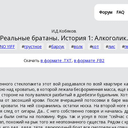
Форум
FAQ
И.Д.Кобяков.
«Реальные братаны. История 1: Алкоголик.
NO YIFF
#
грустное
#
барсук
#
волк
#
кот
#
лис
#
п
Скачать
в формате .TXT
,
в формате .FB2
венного стеклопакета этот вой раздавался по всей квартире 
окно над кроватью, в которой лежала бесформенная масса, ещ
стороне на полу валялся разбитый в дребезги будильник. Хот
а от засохшей крови. После вчерашней потосовки в баре ма
 кровати. На ней сохранились остатки носка. На второй ног
 след от сигары. Да... С него собственно говоря и началась
были сняты на половину. Фурь так и уснул в позе "сейчас с
ап, похожий на рык того же неопознанного существа. Рядом с к
, его дед, дядя, тётя, двоюродный брат все смотрели на спящ