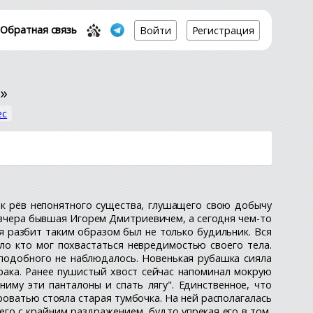
Обратная связь
Войти
Регистрация
»
ес
как рёв непонятного существа, глушащего свою добычу
ё вчера бывшая Игорем Дмитриевичем, а сегодня чем-то
я разбит таким образом был не только будильник. Вся
ло кто мог похвастаться невредимостью своего тела.
е подобного не наблюдалось. Новенькая рубашка сияла
 драка. Ранее пушистый хвост сейчас напоминал мокрую
ниму эти панталоны и спать лягу". Единственное, что
роватью стояла старая тумбочка. На ней располагалась
его с крайним раздражением, будто упрекая его в том,