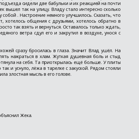
у подъезда сидели две бабульки и их реакцией на почти
ек вышел так на улицу. Владу стало интересно сколько
у собой . Настроение немного улучшилось. Сказать, что
ет, хотелось общения с друзьями, хотелось обратно в
росто так взять и вернуться. Оставалось только ждать,
дяного ветра сдул его и закрутил в воздухе, унося с
ожей сразу бросилась в глаза. Значит Влад ушёл. На
опять нажраться в хлам. Жуткая душевная боль и стыд
отянула на себя. Та приоткрылась ещё больше. У плиты
так и уснуло, лёжа в тарелке с закуской. Рядом стояли
ила злостная мысль в его голове.
 объяснил Жека.