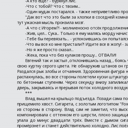
-А кто ещё? - буркнул лис.
-Что с тобой? Что с твоим...
-Один мудак постарался. - также неприветливо пр
"Дак вот что это были за хлопки в соседней комна
тут ужасная мысль пронзила мозг.
-А что с Игорем?! - молниеносно отсёк продолжени
-Жив, цел... Сука... Только я ему малясь морду начис
-Тебе бы перевязать... - успокоившись он попыталс
-Что вы все ко мне пристали?! Идите все в жопу! 
-Но я же просто сказал...
-Жека, пока что без кулаков прошу... ОТВАЛИ!
Евгений так и застыл ,отклонившись назад , бояс
свою куртку серого цвета. Не обнаружив штанов он гр
Раздался рык злобы и отчаяния. Здоровенная фигура на
распахнулась, во все стороны полетели куски штукатур
по бетонным ступеням. Через секунду внизу запилика
дверь, закрываясь и прерывая поток холодного воздух
***
Влад вышел на крыльцо подъезда. Позади сама по 
прищемило хвост. Сигарета, с золотым логотипом "Fox
из стороны в сторону. Влад сам не заметил, что выск
компонировала с оттенком его шерсти, плохо защищал
упала до минус двадцати трёх. Вместе с дымом сиг
промёрзнет и станет действительно холодно. Лис поёж