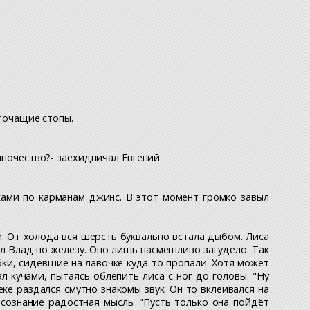
оточащие стопы.
иночество?- заехидничал Евгений.
уками по карманам джинс. В этот момент громко завыл
. От холода вся шерсть буквально встала дыбом. Лиса
тил Влад по железу. Оно лишь насмешливо загудело. Так
абки, сидевшие на лавочке куда-то пропали. Хотя может
 кучами, пытаясь облепить лиса с ног до головы. "Ну
ке раздался смутно знакомы звук. Он то вклеивался на
а сознание радостная мысль. "Пусть только она пойдёт