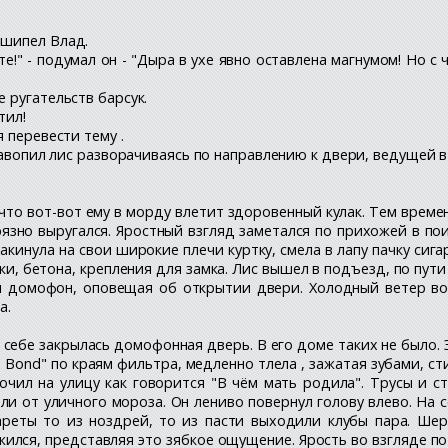
ошипел Влад.
те!" - подумал он - "Дыра в ухе явно оставлена магнумом! Но 
е ругательств барсук.
тил!
я перевести тему .
- завопил лис разворачиваясь по направлению к двери, ведущей 
ь что вот-вот ему в морду влетит здоровенный кулак. Тем врем
язно выругался. Яростный взгляд заметался по прихожей в пои
кинула на свои широкие плечи куртку, смела в лапу пачку сига
ки, бетона, крепления для замка. Лис вышел в подъезд, по пути
л домофон, оповещая об открытии двери. Холодный ветер вор
а.
себе закрылась домофонная дверь. В его доме таких не было. Э
 Bond" по краям фильтра, медленно тлела , зажатая зубами, ст
очил на улицу как говорится "В чём мать родила". Трусы и ст
и от уличного мороза. Он лениво повернул голову влево. На с
ареты то из ноздрей, то из пасти выходили клубы пара. Ше
ился, представляя это зябкое ощущение. Ярость во взгляде пот