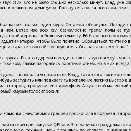
о звук стих. Его не было слышно несколько минут. Влад уже сов
лась к клавишам домофона. Пальцу оставался всего миллимет
обращаться только один фурь. Он резко обернулся. Позади с
д ней. Ветер изо всех сил безжалостно трепал полы её пу
 , второй держала небольшую сумочку. Ей было всего восемна
тридцати четырёх, чтобы было понятно. Обращаться почти ко в
ице и вырастил как собственную дочь. Она называла его "папа".
их трусах! Вы что сдурели выходить так в такую погоду! - ярос
и торчком, глазки загорались яростным огнём, но в них всегд
.
 в дом... - попытался успокоить её Влад, хотя этого так не хотело
ибудь застудить или подхватить воспаление лёгких! Быстро в 
ил в сторону, пропуская её к домофону. Аккуратный маленький
комый хмурый голос спросил:
. Самочка с неуловимой грацией проскочила в подъезд, здоров
г найти свой пресловутый QPhone. Это начинало раздражать во
адкое чудо техники. Лапы прошлись по кровати, ощупывая в