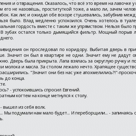
ения и отвращения. Оказалось, что всё это время на лавочке 
 его не назовёшь, проституткой тоже, а мало ли, зачем челов
бок. Как лис и ожидал обе вскоре стушевались, забубнив межд
льзя было. Влад медленно успокоился. Очень хотелось в туал
альная гордость вместе с таким же упрямством. Нельзя было п
. В зубах остался только дымящийся фильтр. Мощный порыв ле
днего.
ивидения он проследовал по коридору. Выбитая дверь в прих
ше. Значит он был в квартире не одни. Значит ему не дадут 
ню. Дверь была прикрыта. Лапа взялась за округлую ручку и п
ки молока и масла. За столом лежало нечто. Храпящее существо 
 расширились. "Значит они без нас уже апохмелились?!"-проскоч
рь до конца.
те.
ось? - успокоившись спросил Евгений.
уратным когтем на конце метнулся к столу.
- вышел из себя волк.
ра... Мы подумали нам мало будет... И переборщили... - запинаясь
ь.
Евгений.