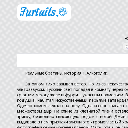
#
Реальные братаны. История 1. Алкоголик.
За окном тихо завывал ветер. Но из-за некачест
ультразвуком. Тусклый свет попадал в комнату через 
средним между желе и фурри с ужасным похмельем. В 
подушка, набитая искусственными перьями затвердел
Одеяло комом лежало на полу. Одна из ног свисала с
множеством дыр. На спине из клетчатой ткани остался
тряпку, безвольно свисающую рядом с ногой. Джинсы 
выдавало в нём признаки жизни это - громогласный хр
фотография семьи крупным планом. Мать, отец, он сам