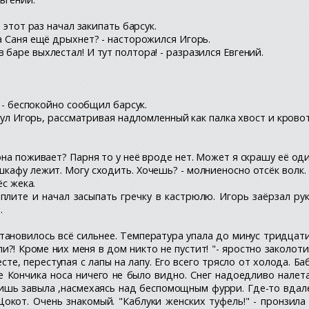
а этот раз начал закипать барсук.
 а Саня ещё дрыхнет? - насторожился Игорь.
 баре выхлестал! И тут полтора! - разразился Евгений.
. - беспокойно сообщил барсук.
тянул Игорь, рассматривая надломленный как палка хвост и кров
 она поживает? Парня то у неё вроде нет. Может я скрашу её од
шкафу лежит. Могу сходить. Хочешь? - молниеносно отсёк волк.
ёс жека.
плите и начал засыпать гречку в кастрюлю. Игорь заёрзал р
.
тановилось всё сильнее. Температура упала до минус тридцати
и?! Кроме них меня в дом никто не пустит! "- яростно заколо
сте, переступая с лапы на лапу. Его всего трясло от холода. Б
 Кончика носа ничего не было видно. Снег надоедливо налетал
лишь завыла ,насмехаясь над беспомощным фурри. Где-то вдале
Цокот. Очень знакомый. "Каблуки женских туфель!" - пронзил