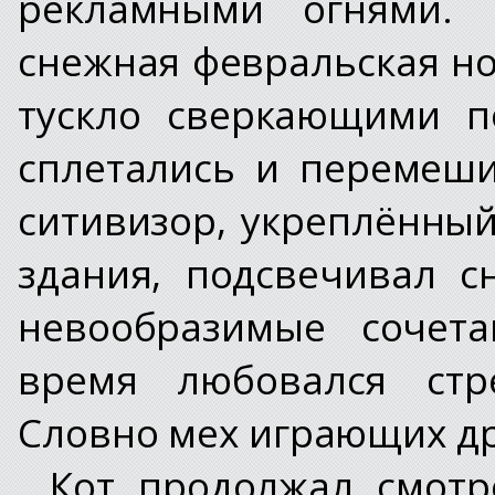
рекламными огнями. 
снежная февральская но
тускло сверкающими п
сплетались и перемеш
ситивизор, укреплённы
здания, подсвечивал с
невообразимые сочета
время любовался стр
Словно мех играющих др
Кот продолжал смотр