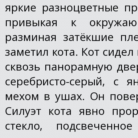
яркие разноцветные пр
привыкая к окружающ
разминая затёкшие пл
заметил кота. Кот сидел
сквозь панорамную двер
серебристо-серый, с 
мехом в ушах. Он пове
Силуэт кота явно про
стекло, подсвеченно