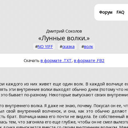
Форум
FAQ
Дмитрий Соколов
«Лунные волки.»
#
NO YIFF
#
сказка
#
волк
Скачать
в формате .TXT
,
в формате .FB2
ри каждого из них живет еще один волк. В каждой волчице ест
улять эти внутренние волки выходят обычно днем (потому что
 это бывает по-разному. Некоторые выпускают своих внутренни
 внутреннего волка. Я даже не знаю, почему. Покусал он ее, чт
ыл свой внутренний волченок, и она, как это обычно делают
 есть брат. Волчица-мама его почти не видела. Ее собственны
лась тем, что загоняла его еще глубже, чтобы он не смел вылезт
 дочка кувыркается вместе со своим внутренним волчком. Мама к