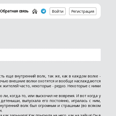
Обратная связь
Войти
Регистрация
ь еще внутренний волк, так же, как в каждом волке -
 ночью внешние волки охотятся и вообще наслаждаются
х жителей часто, некоторые - редко. Некоторые с ними
о ли, когда-то, или выскочил не вовремя. И вот когда у
 детеныши, выпускала его постоянно, игралась с ним,
й внутренний волк был огромным и страшным (во всяком
и.
ак зарычала! Как прыгнула на него, как на зайца! Он в