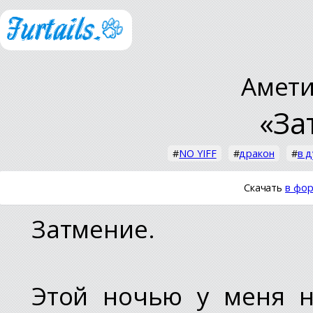
Амети
«За
#
NO YIFF
#
дракон
#
в 
Скачать
в фор
Затмение.
Этой ночью у меня н