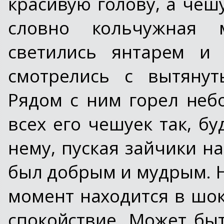
красивую голову, а чеш
словно кольчужная 
светились янтарем и 
смотрелись с вытянут
Рядом с ним горел неб
всех его чешуек так, бу
нему, пуская зайчики н
был добрым и мудрым. Н
момент находится в шо
спокойствие. Может быт