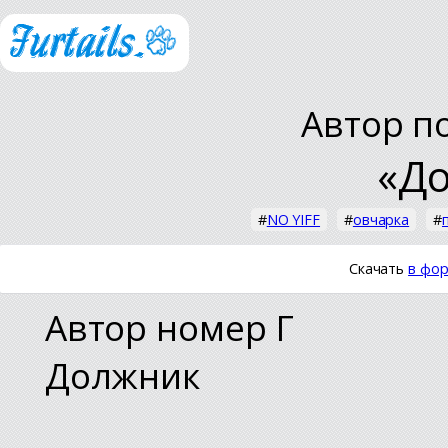
Автор п
«Д
#
NO YIFF
#
овчарка
#
Скачать
в фор
Автор номер Г
Должник