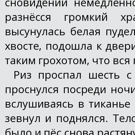
сновидений немедленн
разнёсся громкий хр
высунулась белая пудел
хвосте, подошла к двер
таким грохотом, что вся
Риз проспал шесть с
проснулся посреди ночи
вслушиваясь в тиканье 
зевнул и поднялся. Тел
было и пёс снова растян