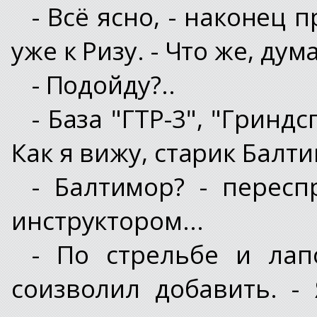
- Всё ясно, - наконец
уже к Ризу. - Что же, ду
- Подойду?..
- База "ГТР-3", "Гринд
Как я вижу, старик Балт
- Балтимор? - перес
инструктором...
- По стрельбе и лап
соизволил добавить. -