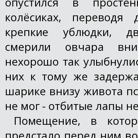
опустился в просте
колёсиках, переводя 
крепкие ублюдки, дв
смерили овчара вни
нехорошо так улыбнули
них к тому же задерж
шарике внизу живота пс
не мог - отбитые лапы н
Помещение, в котор
предстало перед ним в