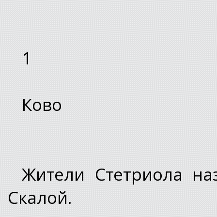
1
Ково
Жители Стетриола на
Скалой.