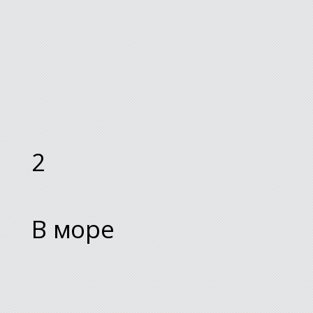
2
В море