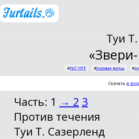
Туи Т
«Звери-
#
NO YIFF
#
разные виды
#
х
Скачать
в фор
Часть: 1
→
2
3
Против течения
Туи Т. Сазерленд