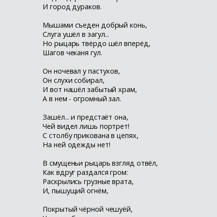
И город дураков.
Мышами съеден добрый конь,
Слуга ушёл в загул...
Но рыцарь твёрдо шёл вперёд,
Шагов чеканя гул.
Он ночевал у пастухов,
Он слухи собирал,
И вот нашёл забытый храм,
А в нем - огромный зал.
Зашёл... и предстаёт она,
Чей видел лишь портрет!
С столбу прикована в цепях,
На ней одежды нет!
В смущеньи рыцарь взгляд отвёл,
Как вдруг раздался гром:
Раскрылись грузные врата,
И, пышущий огнём,
Покрытый чёрной чешуёй,