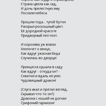
Страна цвела как сад,
И дочь прелестную ему
Послали небеса.
Прошли года... тугой бутон
Раскрыл роскошный цвет.
Её дородной красоте
Придворный пел поэт.
И королева уж вовсю
Хлопочет о венце,
Как вдруг ужасная беда
Случилась во дворце!
Принцесса кушала в саду
Как вдруг - откуда он? -
Схватил и вдаль её унёс
Чудовищный дракон!
(Слуга икал и прятал взгляд,
Скрывал что-то он?)
Дракона с ношей не догнал
Грифоний гарнизон!