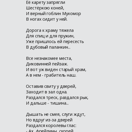
Её карету запрягли
Шестёркою коней,
И верный гоблин Мухомор
В ногах сидит у ней.
Дорога к храму тяжела
Для спиц и для пружин,
Уже пришлось ей пересесть
В дубовый паланкин...
Все незнакомее места,
Диковинней пейзаж.
И вот уж виден старый храм,
А в нем - грабитель наш.
Оставив свиту у дверей,
Заходит в зал одна.
Раздался треск, раздался рык,
И дальше - тишина...
Дышать не смея, слуги ждут,
Но вдруг из-за дверей
Раздался королевы глас:
- Ах, фрейлины, скорей