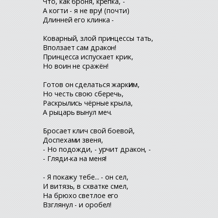
Что, как броня, крепка, -
А когти - я не вру! (почти)
Длинней его клинка -
Коварный, злой принцессы тать,
Вползает сам дракон!
Принцесса испускает крик,
Но воин не сражён!
Готов он сделаться жарк
и
м,
Но честь свою сберечь,
Раскрылись чёрные крыла,
А рыцарь вынул меч.
Бросает клич свой боевой,
Доспехами звеня,
- Но подожди, - урчит дракон, -
- Гляди-ка на меня!
- Я покажу тебе... - он сел,
И витязь, в схватке смел,
На брюхо светлое его
Взглянул - и оробел!