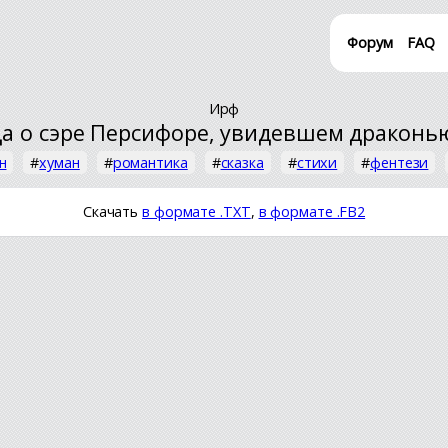
Форум
FAQ
Ирф
а о сэре Персифоре, увидевшем драконь
н
#
хуман
#
романтика
#
сказка
#
стихи
#
фентези
Скачать
в формате .TXT
,
в формате .FB2