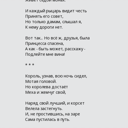
И каждый рыцарь видит честь
Принять его совет,
Но только дамам, слышал я,
К нему дороги нет.
Вот так... Но всё ж, друзья, была
Принцесса спасена,
А как - быть может, расскажу -
Подлейте мне вина!
* * *
Король, узнав, всю ночь сидел,
Мотая головой.
Но королева достаёт
Меха и жемчуг свой,
Наряд свой лучший, и корсет
Велела застегнуть.
И, не простившись, на заре
Сама пустилась в путь.