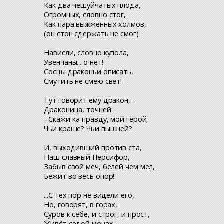
Как два чешуйчатых плода,
Огромных, словно стог,
Как пара выжженных холмов,
(он стон сдержать не смог)
Нависли, словно купола,
Увенчаны... о нет!
Сосцы драконьи описать,
Смутить не смею свет!
Тут говорит ему дракон, -
Драконица, точней:
- Скажи-ка правду, мой герой,
Чьи краше? Чьи пышней?
И, выходивший против ста,
Наш славный Персифор,
Забыв свой меч, белей чем мел,
Бежит во весь опор!
...С тех пор не видели его,
Но, говорят, в горах,
Суров к себе, и строг, и прост,
Живёт седой монах.