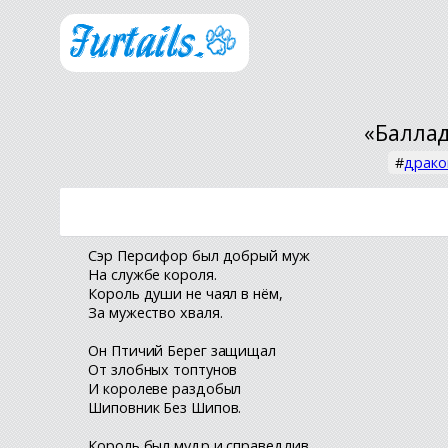
«Баллад
#
драко
Сэр Персифор был добрый муж
На службе короля.
Король души не чаял в нём,
За мужество хваля.
Он Птичий Берег защищал
От злобных топтунов
И королеве раздобыл
Шиповник Без Шипов.
Король был мудр и справедлив,