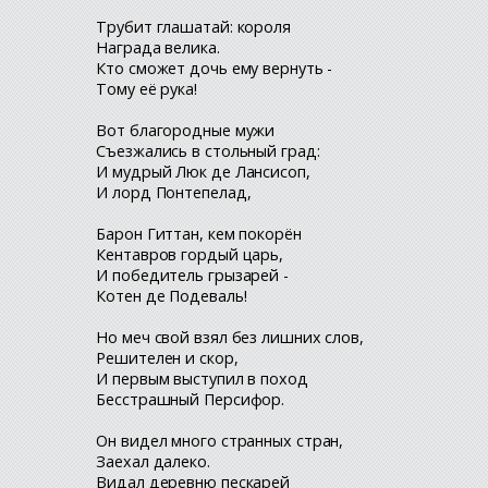
Трубит глашатай: короля
Награда велика.
Кто сможет дочь ему вернуть -
Тому её рука!
Вот благородные мужи
Съезжались в стольный град:
И мудрый Люк де Лансисоп,
И лорд Понтепелад,
Барон Гиттан, кем покорён
Кентавров гордый царь,
И победитель грызарей -
Котен де Подеваль!
Но меч свой взял без лишних слов,
Решителен и скор,
И первым выступил в поход
Бесстрашный Персифор.
Он видел много странных стран,
Заехал далеко.
Видал деревню пескарей