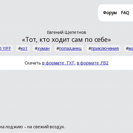
Форум
FAQ
Евгений Щепетнов
«Тот, кто ходит сам по себе»
 YIFF
#
кот
#
хуман
#
попаданец
#
приключения
#
м
Скачать
в формате .TXT
,
в формате .FB2
на лоджию – на свежий воздух.