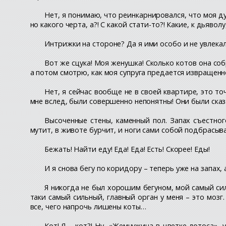
Нет, я понимаю, что реинкарнировался, что моя д
но какого черта, а?! С какой стати-то?! Какие, к дьяво
Интрижки на стороне? Да я ими особо и не увлекалс
Вот же сцука! Моя женушка! Сколько котов она соб
а потом смотрю, как моя супруга предается извращенн
Нет, я сейчас вообще не в своей квартире, это то
мне вслед, были совершенно непонятны! Они были сказа
Высоченные стены, каменный пол. Запах съестног
мутит, в животе бурчит, и ноги сами собой подбрасыв
Бежать! Найти еду! Еда! Еда! Есть! Скорее! Еды!
И я снова бегу по коридору – теперь уже на запах,
Я никогда не был хорошим бегуном, мой самый силь
таки самый сильный, главный орган у меня – это моз
все, чего напрочь лишены коты…
Кот! Я – кот?! Ну, «Жемчужина в цветке лотоса»