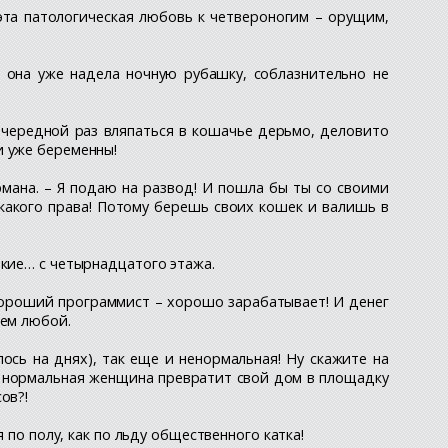
 эта патологическая любовь к четвероногим – орущим,
: она уже надела ночную рубашку, соблазнительно не
 очередной раз вляпаться в кошачье дерьмо, деловито
и уже беременны!
рмана. – Я подаю на развод! И пошла бы ты со своими
икакого права! Потому берешь своих кошек и валишь в
акие… с четырнадцатого этажа.
! Хороший программист – хорошо зарабатывает! И денег
сем любой.
ось на днях), так еще и ненормальная! Ну скажите на
ая нормальная женщина превратит свой дом в площадку
ов?!
 по полу, как по льду общественного катка!