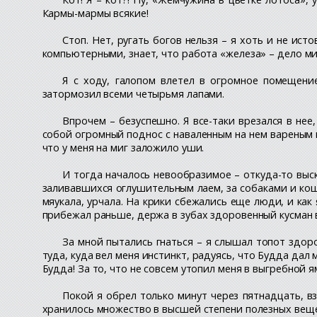
Кармы-мармы всякие!
Стоп. Нет, ругать богов нельзя – я хоть и не ист
компьютерными, знает, что работа «железа» – дело ми
Я с ходу, галопом влетел в огромное помещени
затормозил всеми четырьмя лапами.
Впрочем – безуспешно. Я все-таки врезался в не
собой огромный поднос с наваленным на нем вареным 
что у меня на миг заложило уши.
И тогда началось невообразимое – откуда-то выск
заливавшихся оглушительным лаем, за собаками и кошк
мяукала, урчала. На крики сбежались еще люди, и как 
прибежал раньше, держа в зубах здоровенный кусман в
За мной пытались гнаться – я слышал топот здоро
туда, куда вел меня инстинкт, радуясь, что Будда дал
Будда! За то, что не совсем утопил меня в выгребной я
Покой я обрел только минут через пятнадцать, вз
хранилось множество в высшей степени полезных вещей