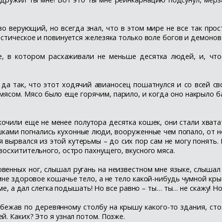
ово верующий, но всегда знал, что в этом мире не все так про
стическое и повинуется железяка только воле богов и демонов.
е, в котором расхаживали не меньше десятка людей, и, чт
е, да так, что этот ходячий авианосец пошатнулся и со всей 
мясом. Мясо было еще горячим, парило, и когда оно накрыло б
очили еще не менее полутора десятка кошек, они стали хватат
ами погнались кухонные люди, вооруженные чем попало, от нож
я вырвался из этой кутерьмы – до сих пор сам не могу понять.
осхитительного, остро пахнущего, вкусного мяса.
венных ног, слышал ругань на неизвестном мне языке, слышал 
 мне здоровое кошачье тело, а не тело какой-нибудь чумной кр
ме, а дал слегка подышать! Но все равно – ты… ты… не скажу! Н
бежав по деревянному столбу на крышу какого-то здания, стоя
. Каких? Это я узнал потом. Позже.