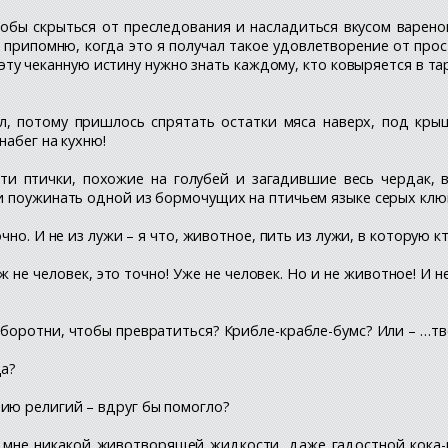
обы скрыться от преследования и насладиться вкусом вареног
 припомню, когда это я получал такое удовлетворение от прос
 эту чеканную истину нужно знать каждому, кто ковыряется в тар
л, потому пришлось спрятать остатки мяса наверх, под кры
набег на кухню!
ти птички, похожие на голубей и загадившие весь чердак, в
и поужинать одной из бормочущих на птичьем языке серых клю
очно. И не из лужи – я что, животное, пить из лужи, в которую 
 Уж не человек, это точно! Уже не человек. Но и не животное!
оборотни, чтобы превратиться? Крибле-крабле-бумс? Или – …тв
да?
нию религий – вдруг бы помогло?
т мне никакой животворящей жидкости, даже гадостной кока-