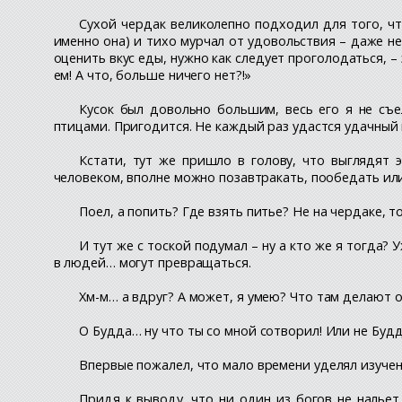
Сухой чердак великолепно подходил для того, чт
именно она) и тихо мурчал от удовольствия – даже не
оценить вкус еды, нужно как следует проголодаться, –
ем! А что, больше ничего нет?!»
Кусок был довольно большим, весь его я не съе
птицами. Пригодится. Не каждый раз удастся удачный 
Кстати, тут же пришло в голову, что выглядят э
человеком, вполне можно позавтракать, пообедать ил
Поел, а попить? Где взять питье? Не на чердаке, т
И тут же с тоской подумал – ну а кто же я тогда?
в людей… могут превращаться.
Хм-м… а вдруг? А может, я умею? Что там делают 
О Будда… ну что ты со мной сотворил! Или не Буд
Впервые пожалел, что мало времени уделял изуче
Придя к выводу, что ни один из богов не налье