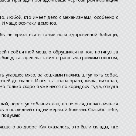
сто. Любой, кто имеет дело с механизмами, особенно с
 И чаще все-таки демонов.
обы не врезаться в голые ноги здоровенной бабищи,
своей необъятной мощью обрушился на пол, потянув за
абищу, та заревела таким страшным, громким голосом,
ь упавшее мясо, за кошками гнались штук пять собак,
ей до скалок. И вся эта толпа орала, лаяла, визжала,
 Но только скоро я уже несся по коридору туда, откуда
лай, перестук собачьих лап, но не оглядываясь мчался
ысы в последней стадии мерзкой болезни. Спасибо тебе,
о подумаю.
вшего во дворе. Как оказалось, это были склады, где