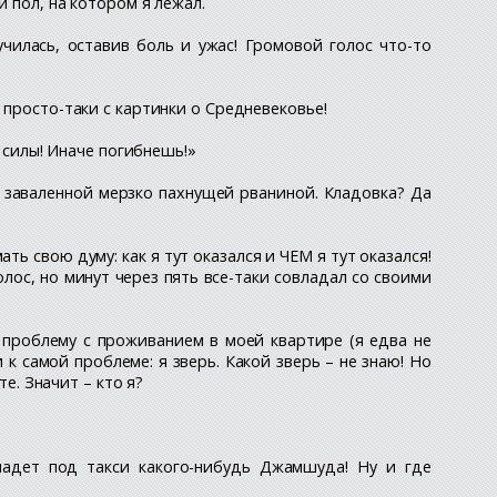
й пол, на котором я лежал.
училась, оставив боль и ужас! Громовой голос что-то
 просто-таки с картинки о Средневековье!
ь силы! Иначе погибнешь!»
, заваленной мерзко пахнущей рваниной. Кладовка? Да
ь свою думу: как я тут оказался и ЧЕМ я тут оказался!
лос, но минут через пять все-таки совладал со своими
 проблему с проживанием в моей квартире (я едва не
к самой проблеме: я зверь. Какой зверь – не знаю! Но
е. Значит – кто я?
опадет под такси какого-нибудь Джамшуда! Ну и где