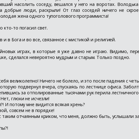
авший насолить соседу, вешался у него на воротах. Володька
а добрые люди, раскрыли! От глаз соседей ничего не скрое
олодая жена одного тупоголового программиста!
о кто-то погасил свет.
 и в Бога и во все, связанное с мистикой и религией.
новых играх, в которые я уже давно не играю. Видимо, пере
шке, сделался невероятно мудрым и старым. Только поздно.
 себя великолепно! Ничего не болело, и это после падения с чет
которую подвернул вчера, спускаясь по лестнице офиса. Заболт
епившись за отполированные тысячами рук перила лестничного 
Нет, глюки не исчезли!
?! И потому мне видится всякая хрень?
вой, совсем не в порядке!
с таким отчаянным криком, что меня, должно быть, услышали за
пы?!