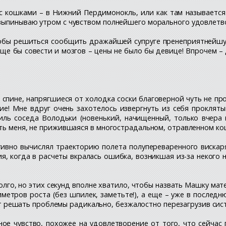
 с кошками – в Нижний Пердимонокль, или как там называется
 выпинываю утром с чувством полнейшего морального удовлетв
обы решиться сообщить дражайшей супруге пренеприятнейшую
 еще бы совести и мозгов – цены не было бы девице! Впрочем – 
 спине, напрягшиеся от холодка соски благоверной чуть не пр
е! Мне вдруг очень захотелось извергнуть из себя проклятый
иль соседа Володьки (новенький, начищенный, только вчера к
сть меня, не прижившаяся в многострадальном, отравленном к
ивно вычислял траекторию полета полупереваренного вискаря
ия, когда в расчеты вкралась ошибка, возникшая из-за некого
олго, но этих секунд вполне хватило, чтобы назвать Машку мат
метров роста (без шпилек, заметьте!), а еще – уже в последн
меет решать проблемы радикально, безжалостно перезагрузив си
ное чувство, похожее на удовлетворение от того, что сейчас