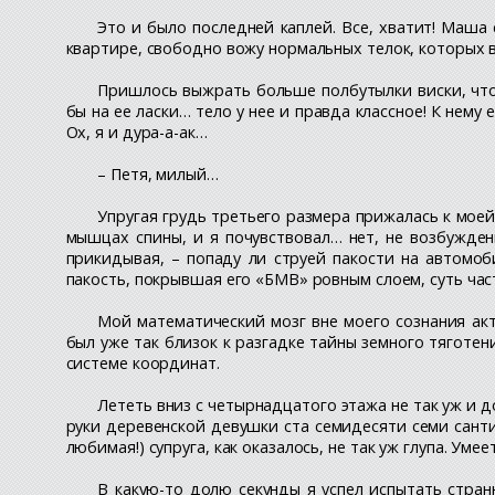
Это и было последней каплей. Все, хватит! Маша
квартире, свободно вожу нормальных телок, которых
Пришлось выжрать больше полбутылки виски, чт
бы на ее ласки… тело у нее и правда классное! К нему
Ох, я и дура-а-ак…
– Петя, милый…
Упругая грудь третьего размера прижалась к моей
мышцах спины, и я почувствовал… нет, не возбуждени
прикидывая, – попаду ли струей пакости на автомоб
пакость, покрывшая его «БМВ» ровным слоем, суть ча
Мой математический мозг вне моего сознания акт
был уже так близок к разгадке тайны земного тяготен
системе координат.
Лететь вниз с четырнадцатого этажа не так уж и д
руки деревенской девушки ста семидесяти семи санти
любимая!) супруга, как оказалось, не так уж глупа. У
В какую-то долю секунды я успел испытать стран