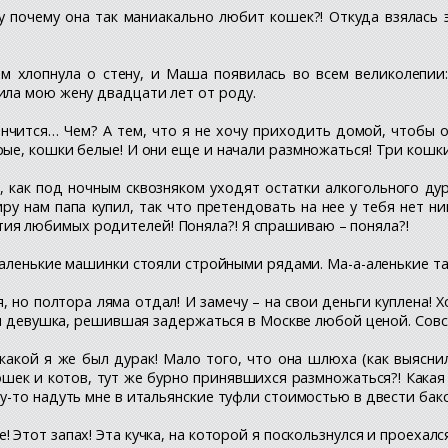
Ну почему она так маниакально любит кошек?! Откуда взялась
ом хлопнула о стену, и Маша появилась во всем великолепии
ла мою жену двадцати лет от роду.
кончится… Чем? А тем, что я не хочу приходить домой, чтобы
ые, кошки белые! И они еще и начали размножаться! Три кошк
я, как под ночным сквозняком уходят остатки алкогольного ду
ру нам папа купил, так что претендовать на нее у тебя нет н
я любимых родителей! Поняла?! Я спрашиваю – поняла?!
 маленькие машинки стояли стройными рядами. Ма-а-аленькие т
я, но полтора ляма отдал! И замечу – на свои деньги куплена
кая девушка, решившая задержаться в Москве любой ценой. Сов
какой я же был дурак! Мало того, что она шлюха (как выяснил
ошек и котов, тут же бурно принявшихся размножаться?! Как
-то надуть мне в итальянские туфли стоимостью в двести бакс
Этот запах! Эта кучка, на которой я поскользнулся и проехался