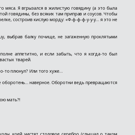
о мяса. Я вгрызался в жилистую говядину (а это была
той говядины, без всяких там приправ и соусов. Чтобы
елке, состроив кислую морду: «Ф-ф-ф-ф-у-у-у… я это не
шу, выбрав балку почище, не загаженную проклятыми
полне аппетитно, и если забыть, что я когда-то был
вастых тварей.
кто-то плюнул? Или того хуже…
 И не оборотень… наверное. Оборотни ведь превращаются
ою мать?!
колы, коей чистят столовое серебро (слышал о таком