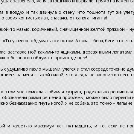
 в ушах зазвенело, меня затошнило и вырвало, прямо на каменны
а в воздух и так двинула о стену, что тошнота тут же улет
ю своих когтистых лап, спасаясь от сапога гиганта!
какой-то мазью, коричневый, с начищенной желтой пряжкой – ну
: «Ты успеешь обдумать все потом. А пока – беги, беги что ест
морке, заставленной какими-то ящиками, деревянными лопатами
 можно безопасно обдумать происходящее!
ых удушливо пахло мышами, улегся и стал сосредоточенно думат
иеся на меня с такой силой, что я едва не завопил во весь го
И в этом мне помогла любимая супруга, радикально решившая
ли обозначены рамки решения проблемы, можно было перейти и 
но безнаказанно пнуть ногой. Я не собака, это точно – лапы не т
рый и живет-то максимум лет пятнадцать, и то, если не п