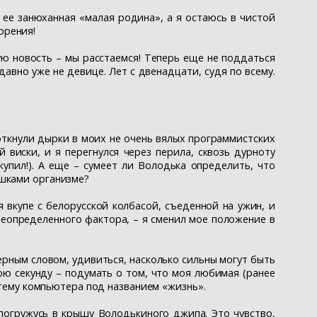
 ее занюханная «малая родина», а я остаюсь в чистой
орения!
 новость – мы расстаемся! Теперь еще не поддаться
давно уже не девице. Лет с двенадцати, судя по всему.
откнули дырки в моих не очень вялых программистских
 виски, и я перегнулся через перила, сквозь дурноту
упил!). А еще – сумеет ли Володька определить, что
ошками организме?
 вкупе с белорусской колбасой, съеденной на ужин, и
 неопределенного фактора, – я сменил мое положение в
ерным словом, удивиться, насколько сильны могут быть
юю секунду – подумать о том, что моя любимая (ранее
стему компьютера под названием «жизнь».
 погружусь в крышу Володькиного джипа. Это чувство,