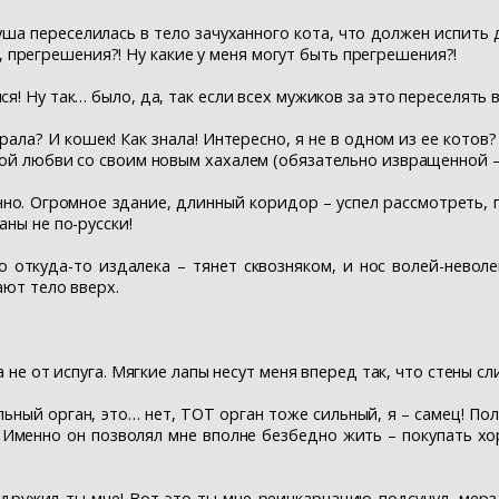
уша переселилась в тело зачуханного кота, что должен испить 
лу, прегрешения?! Ну какие у меня могут быть прегрешения?!
я! Ну так… было, да, так если всех мужиков за это переселять 
рала? И кошек! Как знала! Интересно, я не в одном из ее котов
ой любви со своим новым хахалем (обязательно извращенной – 
чно. Огромное здание, длинный коридор – успел рассмотреть, п
ны не по-русски!
о откуда-то издалека – тянет сквозняком, и нос волей-неволе
ают тело вверх.
 а не от испуга. Мягкие лапы несут меня вперед так, что стены 
ный орган, это… нет, ТОТ орган тоже сильный, я – самец! Поло
г. Именно он позволял мне вполне безбедно жить – покупать 
, удружил ты мне! Вот это ты мне реинкарнацию подсунул, ме