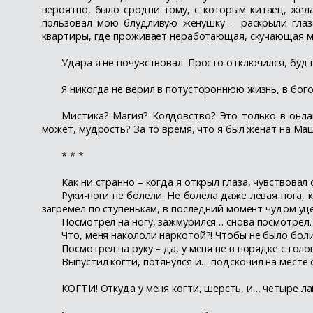
вероятно, было сродни тому, с которым китаец, жел
пользовал мою блудливую женушку – раскрыли глаз
квартиры, где проживает неработающая, скучающая м
Удара я не почувствовал. Просто отключился, будт
Я никогда не верил в потустороннюю жизнь, в богов
Мистика? Магия? Колдовство? Это только в онлай
может, мудрость? За то время, что я был женат на Ма
* * *
Как ни странно – когда я открыл глаза, чувствовал
Руки-ноги не болели. Не болела даже левая нога, 
загремел по ступенькам, в последний момент чудом уц
Посмотрел на ногу, зажмурился… снова посмотрел. 
Что, меня накололи наркотой?! Чтобы не было боли
Посмотрел на руку – да, у меня не в порядке с голо
Выпустил когти, потянулся и… подскочил на месте 
КОГТИ! Откуда у меня когти, шерсть, и… четыре ла