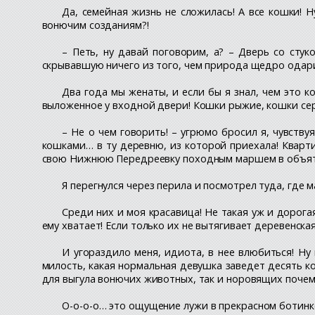
Да, семейная жизнь не сложилась! А все кошки! 
вонючим созданиям?!
– Петь, ну давай поговорим, а? – Дверь со стук
скрывавшую ничего из того, чем природа щедро одари
Два года мы женаты, и если бы я знал, чем это 
выложенное у входной двери! Кошки рыжие, кошки сер
– Не о чем говорить! – угрюмо бросил я, чувству
кошками… в ту деревню, из которой приехала! Кварти
свою Нижнюю Передреевку походным маршем в объяти
Я перегнулся через перила и посмотрел туда, где
Среди них и моя красавица! Не такая уж и дорога
ему хватает! Если только их не вытягивает деревенс
И угораздило меня, идиота, в нее влюбиться! Ну 
милость, какая нормальная девушка заведет десять к
для выгула вонючих животных, так и норовящих почему
О-о-о-о… это ощущение лужи в прекрасном ботинке! 