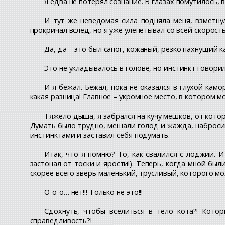
Я едва не потерял сознание. В глазах помутилось,
И тут же неведомая сила подняла меня, взметнул
прокричал вслед, но я уже улепетывал со всей скорость
Да, да – это был сапог, кожаный, резко пахнущий 
Это не укладывалось в голове, но инстинкт говорил
И я бежал. Бежал, пока не оказался в глухой ка
какая разница! Главное – укромное место, в котором
Тяжело дыша, я забрался на кучу мешков, от котор
Думать было трудно, мешали голод и жажда, набросивш
инстинктами и заставил себя подумать.
Итак, что я помню? То, как свалился с лоджии. 
застонал от тоски и ярости!). Теперь, когда мной бы
скорее всего зверь маленький, трусливый, которого мож
О-о-о… нет!!! Только не это!!!
Сдохнуть, чтобы вселиться в тело кота?! Кото
справедливость?!