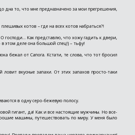
до дна то, что мне предназначено за мои прегрешения,
в плешивых котов – где на всех котов набраться?!
? О господи… Как представлю, что хожу гадить к двери,
в этом деле она большой спец!) – тьфу!
ока бежал от Сапога. Кстати, те слова, что тот бросил
й ловит вкусные запахи. От этих запахов просто-таки
сливаются в одну серо-бежевую полосу.
вой гигант, да! Как и все настоящие мужчины. Но все-
хорошие машины, путешествовать по миру. У меня было
рзавец! Пропади пропадом ваша чертова реинкарнация!