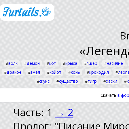
B
«Легенд
#
волк
#
демон
#
кот
#
крыса
#
ящер
#
насилие
#
дракон
#
змея
#
койот
#
конь
#
крокодил
#
леоп
#
скунс
#
существо
#
тигр
#
хаски
#
х
Скачать
в фор
Часть: 1
→
2
Пролог: "Писание Мир