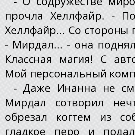
- О содружестве миров
прочла Хеллфайр. - По
Хеллфайр... Со стороны
- Мирдал... - она подня
Классная магия! С авт
Мой персональный компь
- Даже Инанна не см
Мирдал сотворил неч
обрезал когтем из со
гладкое перо и подал