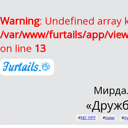
Warning
: Undefined array k
/var/www/furtails/app/vie
on line
13
Мирда
«Дружб
#
NO YIFF
#
пони
#
п