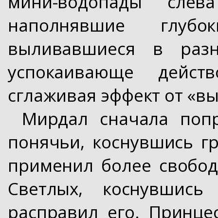
мини-водопады сле
наполнявшие глу
выливавшиеся в раз
успокаивающе дейст
сглаживая эффект от «вы
Мирдал сначала попр
понячьи, коснувшись гр
применил более свобо
Светлых, коснувшис
расправил его. Принце