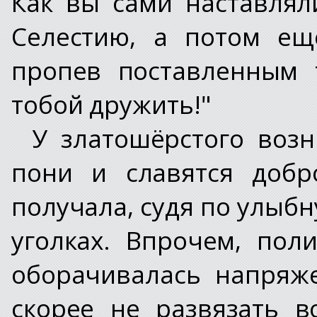
Как вы сами наставлял
Селестию, а потом ещ
пропев поставленным 
тобой дружить!"
У златошёрстого возн
пони и славятся добр
получала, судя по улыб
уголках. Впрочем, пол
оборачивалась напряж
скорее не развязать в