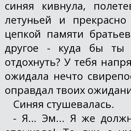
синяя кивнула, полет
летуньей и прекрасно
цепкой памяти братьев
другое - куда бы ты 
отдохнуть? У тебя напр
ожидала нечто свирепое
оправдал твоих ожидани
Синяя стушевалась.
- Я... Эм... Я же дол