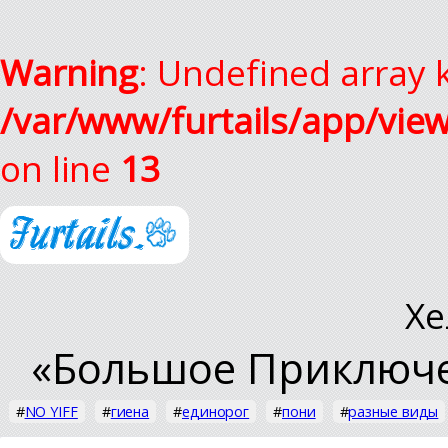
Warning
: Undefined array k
/var/www/furtails/app/vie
on line
13
Хе
«Большое Приключ
#
NO YIFF
#
гиена
#
единорог
#
пони
#
разные виды