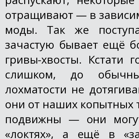
отращивают — в зависим
моды. Так же поступ
зачастую бывает ещё б
гривы-хвосты. Кстати 
слишком, до обычн
лохматости не дотягив
они от наших копытных т
подвижны — они могут
«локтях», а ещё в «за