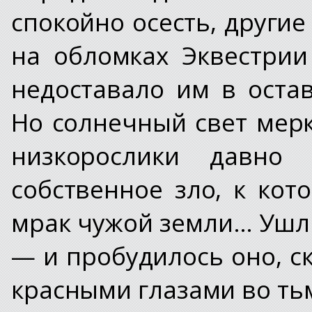
спокойно осесть, други
на обломках Эквестрии
недоставало им в оста
Но солнечный свет мерк
низкорослики давно
собственное зло, к ко
мрак чужой земли… Ушли
— и пробудилось оно, с
красными глазами во т