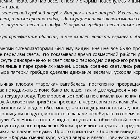
мли. Несколько пар весел с носа и с кормы повернулись и дви
 – назад.
 выше первой гребной палубы. Вторая – ниже второй. И если гр
Вверх, и тоже против хода», - движущаяся иллюзия показывала с
е, опустил весла «в воду». У верхних гребцов весла тоже 
мую артефактом область, в неё входят лопасти верхнего. Эт
камнями-сигнализаторами был ему виден. Внешне все было п
е переливы света, что показывали время совместной работы д
аснуть одновременно. И свет словно переходил с верхнего ряда
али лишь в паре крайних камней. Восемь средних светились 
ыре пятёрки гребцов сделали движение вёслами, ускоряя кор
ычная плоская «тарелка» выгибалась, постепенно превраща
Как неподвижные, коих было меньше, так и движущиеся – их
на текущую воду. Тренировочные полёты не снимали волнения п
зу. А вскоре нам придётся проходить через сонм этих камней».
движности. И ведь он был молод – что ощущали остальные, пос
 границами воздуха, можно хоть лапами перебирать во время ва
ули. Сам Наска этого не видел, но услышал облегчённый вздох
пустоту, и все нормально. Волки принялись сходить с опреде
хи на палубе не нужны. Просто прижаться к борту не выйдет.
ым «Карум» сменил курс, уходя вверх и влево. Повинуясь указ