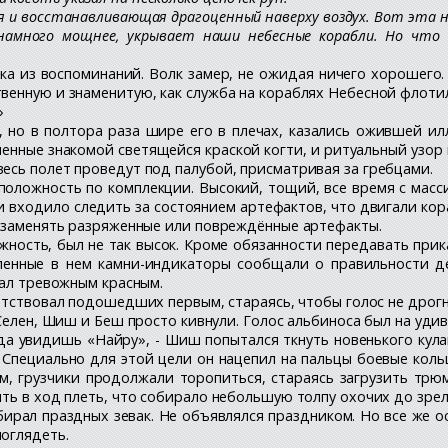
я и восстанавливающая драгоценный наверху воздух. Вот эта 
 намного мощнее, укрывает наши небесные корабли. Но что
а из воспоминаний. Волк замер, не ожидая ничего хорошего.
венную и знаменитую, как служба на кораблях Небесной флоти
»
 но в полтора раза шире его в плечах, казались ожившей и
енные знакомой светящейся краской когти, и ритуальный узор 
есь полет проведут под палубой, присматривая за гребцами.
положность по комплекции. Высокий, тощий, все время с масси
и входило следить за состоянием артефактов, что двигали ко
и заменять разряженные или повреждённые артефакты.
лжность, был не так высок. Кроме обязанности передавать при
енные в нем камни-индикаторы сообщали о правильности де
вал тревожным красным.
ветствовал подошедших первым, стараясь, чтобы голос не дрогн
у Селен, Шиш и Беш просто кивнули. Голос альбиноса был на уди
гда увидишь «Найру», - Шиш попытался ткнуть новенького кулак
 Специально для этой цели он нацепил на пальцы боевые коль
м, грузчики продолжали торопиться, стараясь загрузить трю
ть в ход плеть, что собирало небольшую толпу охочих до зрел
обирал праздных зевак. Не объявлялся праздником. Но все же
оглядеть.