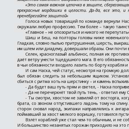
«Это самая важная цепочка в защите, сберегающа
прекрасные мордашки в целости. Да-да, все это, и
пренебрегайте защитой»
Голоса новых товарищей по команде вернули Наск
окружали любую профессию. Тем более – такую таинст
«Главное – не опозориться и никого не перепутать
Шиш и Беш, на полторы головы ниже новенького,
Гладкая, словно пылью притрушенная, шерсть, выкраш
им шлем или диадему, довершали образы. Они почти в
Селен, красноглазый альбинос, полная их противо
даёт ветру унести тщедушного мага. В его обязанност
в чьи обязанности входило лазить по борту корабля 
И сам Наска, чей статус, несмотря на громкую до
был обязан следить за небольшим ящиком. Установл
сбиться с ритма хоть на шерстинку – и камень вспыхи
- Да будет ваш путь прям и светел, - Наска попри
- Да не перечеркнёт твой путь тень, - ответил ем
- Ты смотри, хвостом не завиляй от восторга, ко
брата, со звоном отпустившего ладонь тому на спину.
сторон сновал народ, экипажи направлялись к ангара
поймавший за хвост мелкого воришку, готовился пусти
Взлёт кораблей уже стал чем-то обычным, и не с
И большинство незанятых горожан приходило на это п