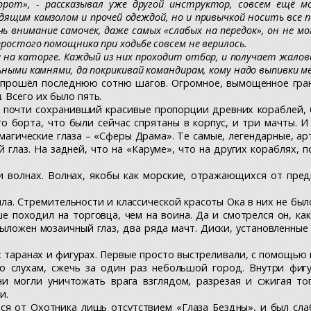
орот», - рассказывал уже другой инструктор, совсем ещё 
идящим камзолом и прочей одеждой, но и привычкой носить все 
ь внимание самочек, даже самых «слабых на передок», он не мо
ростого помощника при ходьбе совсем не верилось.
 на каторге. Каждый из них проходит отбор, и получает жалова
ьными камнями, да покрикивай командирам, кому надо выпивки м
 прошёл последнюю сотню шагов. Огромное, вымощенное гран
 Всего их было пять.
й, почти сохранивший красивые пропорции древних кораблей,
о борта, что были сейчас спрятаны в корпус, и три мачты. И
магические глаза – «Сферы Драма». Те самые, легендарные, ар
й глаз. На задней, что на «Каруме», что на других кораблях
и волнах. Волнах, якобы как морские, отражающихся от пр
ла. Стремительности и классической красоты Ока в них не было
е походил на торговца, чем на воина. Да и смотрелся он, как
ыложен мозаичный глаз, два ряда мачт. Диски, установленные
их таранах и фигурах. Первые просто выстреливали, с помощью 
по слухам, сжечь за один раз небольшой город. Внутри фиг
ни могли уничтожать врага взглядом, разрезая и сжигая то
и.
ся от Охотника лишь отсутствием «Глаза Бездны», и был сла