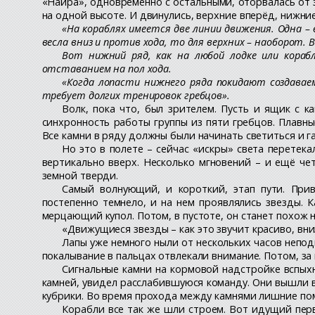
«Найра», одновременно с остальными, оторвалась от зе
на одной высоте. И двинулись, верхние вперёд, нижние
«На кораблях имеется две линии движения. Одна –
весла вниз и против хода, то для верхних – наоборот. 
Вот нижний ряд, как на любой лодке или корабл
отставанием на пол хода.
«Когда лопасти нижнего ряда покидают создавае
требует долгих тренировок гребцов».
Волк, пока что, был зрителем. Пусть и ящик с 
синхронность работы группы из пяти гребцов. Плавны
Все камни в ряду должны были начинать светиться и г
Но это в полете – сейчас «искры» света перетек
вертикально вверх. Несколько мгновений – и ещё чет
земной тверди.
Самый волнующий, и короткий, этап пути. Прив
постепенно темнело, и на нем проявлялись звезды. 
мерцающий купол. Потом, в пустоте, он станет похож 
«Движущиеся звезды – как это звучит красиво, вни
Лапы уже немного ныли от нескольких часов непо
покалывание в пальцах отвлекали внимание. Потом, за
Сигнальные камни на кормовой надстройке вспыхн
камней, увидел расслабившуюся команду. Они вышли в 
кубрики. Во время прохода между камнями лишние поме
Корабли все так же шли строем. Вот идущий перв