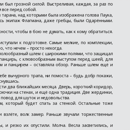
и был грозной силой. Выстреливая, каждая, за раз по
 все перед собой.
и тарана, над которыми была изображена голова Паука,
Весь экипаж Флагмана, даже гребцы, были Одарёнными.
ности, чтобы в бою не думать, как к кому обратиться.
иступали к подготовке. Самые мелкие, по комплекции,
о, что нечем – просто некогда.
Куполообразный шлем с широкими полями, что защищал
я панцирь, с клювообразным выступом перед шеей, для
м и панцирем – оставляла обзор. Раньше шлем ещё и
ебе вычурного трапа, ни помоста – будь добр покажи,
снувшись.
ести два ближайших месяца. Дверь, короткий коридор,
Крючки на стенах, и ещё одна традиция. Две жердинки,
н повод для шуток и недовольства.
м, который будет спать за стенкой. Остальные тоже
и взлёте, волк замер. Раньше звучали торжественные
, и резко их опустили. Молча. Весла засветились, и