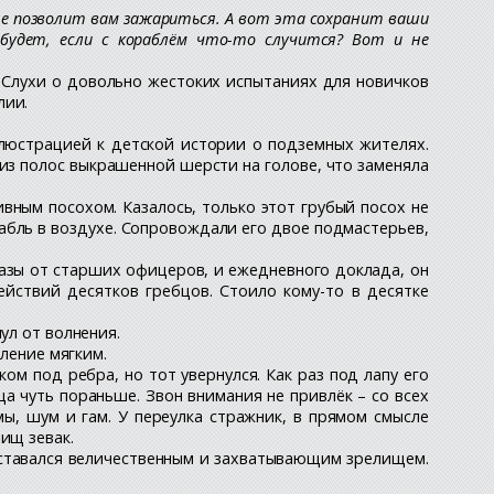
не позволит вам зажариться. А вот эта сохранит ваши
 будет, если с кораблём что-то случится? Вот и не
 Слухи о довольно жестоких испытаниях для новичков
лии.
ллюстрацией к детской истории о подземных жителях.
из полос выкрашенной шерсти на голове, что заменяла
вным посохом. Казалось, только этот грубый посох не
рабль в воздухе. Сопровождали его двое подмастерьев,
казы от старших офицеров, и ежедневного доклада, он
йствий десятков гребцов. Стоило кому-то в десятке
ул от волнения.
вление мягким.
ом под ребра, но тот увернулся. Как раз под лапу его
ца чуть пораньше. Звон внимания не привлёк – со всех
мы, шум и гам. У переулка стражник, в прямом смысле
ищ зевак.
 оставался величественным и захватывающим зрелищем.