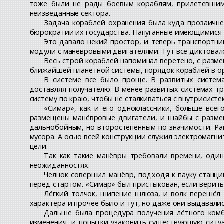
тоже были не рады боевым кораблям, прилетевшим
неизведанные сектора.
Задача кораблей охранения была куда прозаичне
бюрократии их государства. Напуганные имеющимися 
Это давало некий простор, и теперь транспортни
модули с манёвровыми двигателями. Тут все диктовал
Весь строй кораблей напоминал веретено, с разме
ближайшей планетной системы, порядок кораблей в орде
В системе все было проще. В развитых систем
доставляя получателю. В менее развитых системах тр
систему по краю, чтобы не сталкиваться с внутрисист
«Симар», как и его одноклассники, больше все
размещены манёвровые двигатели, и шайбы с разме
дальнобойным, но второстепенным по значимости. Рак
мусора. А осью всей конструкции служил электромагн
цели.
Так как такие манёвры требовали времени, один
неожиданностях.
Челнок совершил манёвр, подходя к пауку станци
перед стартом. «Симар» был пристыкован, если верит
Лёгкий толчок, шипение шлюза, и волк перешёл 
характера и прочее было и тут, но даже они выдавали
Дальше была процедура получения лётного комб
изменения, и попытки узаконить существующую ситу