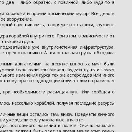
 два – либо обратно, с повинной, либо куда-то в
ки кораблей и прочий космический мусор. Все дело в
бое вооружение.
оторый навешивались, в порядке отстыковки, грузовые
ера кораблей внутри него. При этом, в зависимости от
тстыковки груза.
подхватывала уже внутрисистемная инфраструктура,
четырёх охранников. А вся остальная группа обходила
авными двигателями, на десятке выносных мачт были
жение было вынесено вперёд, будучи пусть и самым
ельного изменения курса тех же астероидов или иного
инство мусора на подходящие излучателям по размерам
и, при необходимости расчищая путь. Или сообщая о
илось несколько кораблей, получая последние ресурсы
 личные вещи остались там, внизу. Предметы личного
и уже ждали его, упакованные, в каюте.
для постоянного ношения в полете. Сейчас начались
инезон должен быть одет за время менее этих самых