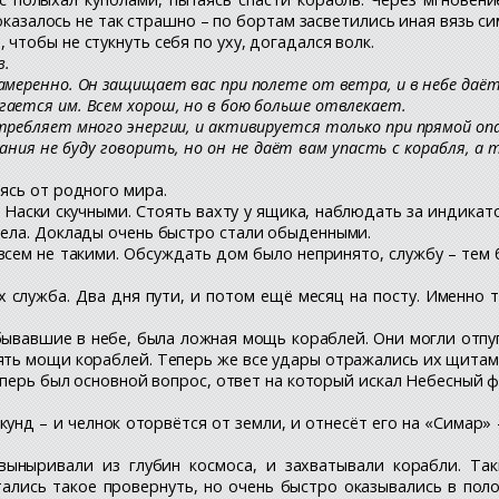
 оказалось не так страшно – по бортам засветились иная вязь с
чтобы не стукнуть себя по уху, догадался волк.
в.
намеренно. Он защищает вас при полете от ветра, и в небе да
ается им. Всем хорош, но в бою больше отвлекает.
требляет много энергии, и активируется только при прямой оп
ния не буду говорить, но он не даёт вам упасть с корабля, а 
ясь от родного мира.
Наски скучными. Стоять вахту у ящика, наблюдать за индикато
ела. Доклады очень быстро стали обыденными.
всем не такими. Обсуждать дом было непринято, службу – тем 
х служба. Два дня пути, и потом ещё месяц на посту. Именно 
ывавшие в небе, была ложная мощь кораблей. Они могли отпу
ть мощи кораблей. Теперь же все удары отражались их щитами
теперь был основной вопрос, ответ на который искал Небесный ф
кунд – и челнок оторвётся от земли, и отнесёт его на «Симар»
ыныривали из глубин космоса, и захватывали корабли. Так
ались такое провернуть, но очень быстро оказывались в пол