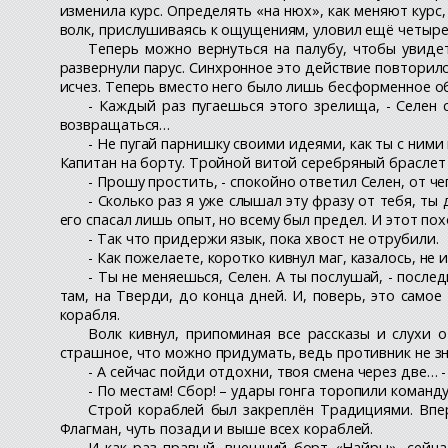
изменила курс. Определять «на нюх», как меняют курс,
волк, прислушиваясь к ощущениям, уловил ещё четыре
Теперь можно вернуться на палубу, чтобы увиде
развернули парус. Синхронное это действие повторило
исчез. Теперь вместо него было лишь бесформенное об
- Каждый раз пугаешься этого зрелища, - Селен 
возвращаться…
- Не пугай парнишку своими идеями, как ты с ними
Капитан на борту. Тройной витой серебряный браслет
- Прошу простить, - спокойно ответил Селен, от 
- Сколько раз я уже слышал эту фразу от тебя, т
его спасал лишь опыт, но всему был предел. И этот пох
- Так что придержи язык, пока хвост не отрубили.
- Как пожелаете, коротко кивнул маг, казалось, н
- Ты не меняешься, Селен. А ты послушай, - после
там, на Тверди, до конца дней. И, поверь, это само
корабля.
Волк кивнул, припоминая все рассказы и слухи 
страшное, что можно придумать, ведь противник не з
- А сейчас пойди отдохни, твоя смена через две… 
- По местам! Сбор! – удары гонга торопили коман
Строй кораблей был закреплён Традициями. Впер
Флагман, чуть позади и выше всех кораблей.
И как раз правый, внешний борт «Найры», сейчас