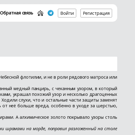
Обратная связь
Войти
Регистрация
 Небесной флотилии, и не в роли рядового матроса или
ванный медный панцирь, с чеканным узором, в который
чками, украшал похожий узор и несколько драгоценных
 Ходили слухи, что и остальные части защиты заменят
ь от неё больше вреда, особенно в уходе за шерстью,
лирами. А алхимическое золото покрывало узоры столь
ыми шрамами на морде, поправил разложенный на столе