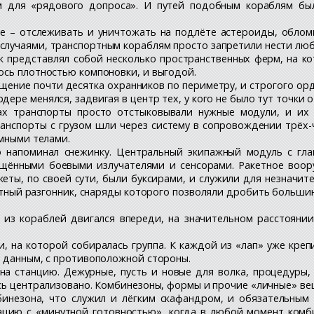
 для «рядового допроса». И путей подобным кораблям было
е – отслеживать и уничтожать на подлёте астероиды, облом
случаями, транспортным кораблям просто запретили нести лю
к представлял собой несколько пространственных ферм, на к
ось плотностью компоновки, и выгодой.
щение почти десятка охранников по периметру, и строгого орд
ре менялся, задвигая в центр тех, у кого не было тут точки о
ах транспорты просто отстыковывали нужные модули, и их 
анспорты с грузом шли через систему в сопровождении трёх-
емными телами.
го напоминал снежинку. Центральный экипажный модуль с гл
щёнными боевыми излучателями и сенсорами. Ракетное воору
еты, по своей сути, были буксирами, и служили для незначит
итный разгонник, снаряды которого позволяли дробить больш
 из кораблей двигался впереди, на значительном расстояни
и, на которой собиралась группа. К каждой из «лап» уже креп
ь данным, с противоположной стороны.
на станцию. Дежурные, пусть и новые для волка, процедуры,
сь централизовано. Комбинезоны, формы и прочие «личные» вещ
инезона, что служил и лёгким скафандром, и обязательным 
ацию с «минутной готовностью», когда в любой момент комб