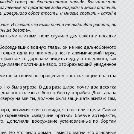
молодой самец во франтоватом наряде. Большинство
полученные за прожитые годы награды и знаки отличия.
г. Довершала образ трость, и многие спорили – какой в
ние. И следить за ними почти не надо. Эта работа, по
еньше давать».
итными плитами, поле служило для взлёта и посадки
 бороздивших водную гладь, он не нёс дальнобойного
 только одна из них могла нести алхимический парус,
тефакты, что даровали видеть недруга так далеко, как
, поднимали полотнище-взор, отображающий увиденное
едметов и своим возвращением заставляющие полотна
. Но была угроза. В два раза шире, почти два десятка
 два поставленных борт к борту, корабля. Два тарана
 сверху на мачты, должны были защищать экипаж там,
пара, алхимические снаряды, что летели к цели. Самым
ур скрывались «младшие братья» боевые артефакты,
го. Дополняли вооружение установленные по бортам
бее. Но это было обман – вместо магии его основным