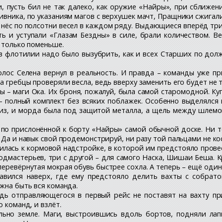
 пусть бил не так далеко, как оружие «Найры», при сближени
ивника, по указаниям магов с верхушек мачт, Пращники сжигали
н нёс по полсотни весел в каждом ряду. Выдающиеся вперёд тр
ть и уступали «Глазам Бездны» в силе, брали количеством. 
, только поменьше.
ав флотилии надо было вызубрить, как и всех Старших по долж
олос Селена вернул в реальность. И правда – команды уже пр
а гребцы проверяли весла, ведь вверху заменить его будет не т
ы – маги Ока. Их броня, пожалуй, была самой старомодной. 
 – полный комплект без всяких поблажек. Особенно выделялс
из, и морда была под защитой металла, а щель между шлемо
 по прислонённой к борту «Найры» самой обычной доске. Ни т
 Да и навык свой продемонстрируй, ни разу той пальцами не ко
авилась к кормовой надстройке, в которой им предстояло пров
 подмастерьев, три с другой – для самого Наска, Шишаи Беша. 
перевёрнутая мокрая обувь быстрее сохла. А теперь – ещё оди
авился наверх, где ему предстояло делить вахты с собрато
лжна быть вся команда.
дь отправляющегося в первый рейс не поставят на вахту пр
 команд, и взлёт.
ьно земле. Маги, выстроившись вдоль бортов, подняли лапы