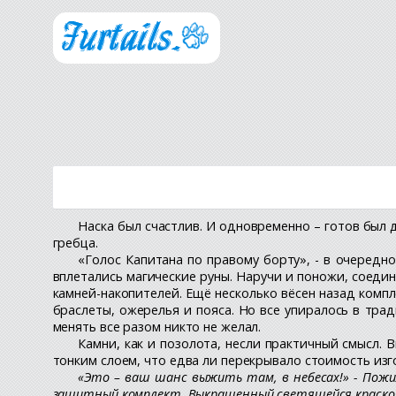
Наска был счастлив. И одновременно – готов был 
гребца.
«Голос Капитана по правому борту», - в очередн
вплетались магические руны. Наручи и поножи, соеди
камней-накопителей. Ещё несколько вёсен назад комп
браслеты, ожерелья и пояса. Но все упиралось в тра
менять все разом никто не желал.
Камни, как и позолота, несли практичный смысл.
тонким слоем, что едва ли перекрывало стоимость изг
«Это – ваш шанс выжить там, в небесах!» - Пожи
защитный комплект. Выкрашенный светящейся краской к