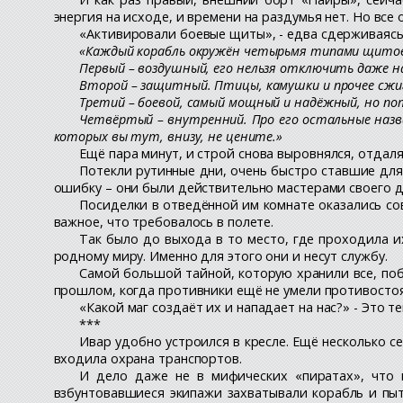
энергия на исходе, и времени на раздумья нет. Но все
«Активировали боевые щиты», - едва сдерживаясь, 
«Каждый корабль окружён четырьмя типами щито
Первый – воздушный, его нельзя отключить даже 
Второй – защитный. Птицы, камушки и прочее сжиг
Третий – боевой, самый мощный и надёжный, но по
Четвёртый – внутренний. Про его остальные назва
которых вы тут, внизу, не цените.»
Ещё пара минут, и строй снова выровнялся, отдаля
Потекли рутинные дни, очень быстро ставшие для 
ошибку – они были действительно мастерами своего д
Посиделки в отведённой им комнате оказались со
важное, что требовалось в полете.
Так было до выхода в то место, где проходила и
родному миру. Именно для этого они и несут службу.
Самой большой тайной, которую хранили все, поб
прошлом, когда противники ещё не умели противостоя
«Какой маг создаёт их и нападает на нас?» - Это 
***
Ивар удобно устроился в кресле. Ещё несколько се
входила охрана транспортов.
И дело даже не в мифических «пиратах», что в
взбунтовавшиеся экипажи захватывали корабль и пыт