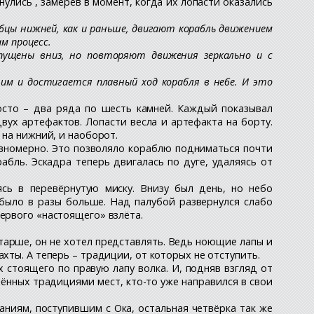
нулись , замерев в момент, когда их лопасти оказались
ебцы нижней, как и раньше, двигают корабль движением
ам процесс.
опущены вниз, но повторяют движения зеркально и с
им и достигается плавный ход корабля в небе. И это
росто – два ряда по шесть камней. Каждый показывал
вух артефактов. Лопасти весла и артефакта на борту.
 на нижний, и наоборот.
равномерно. Это позволяло кораблю подниматься почти
абль. Эскадра теперь двигалась по дуге, удаляясь от
ясь в перевёрнутую миску. Внизу был день, но небо
 было в разы больше. Над палубой развернулся слабо
ервого «настоящего» взлёта.
тарше, он не хотел представлять. Ведь ноющие лапы и
хты. А теперь – традиции, от которых не отступить.
 стоящего по правую лапу волка. И, подняв взгляд от
лённых традициями мест, кто-то уже направился в свои
аниям, поступившим с Ока, остальная четвёрка так же