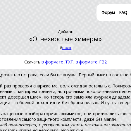
Форум
FAQ
Даймон
«Огнехвостые химеры»
#
волк
Скачать
в формате .TXT
,
в формате .FB2
дрожать от страха, если бы не выучка. Первый вылет в составе
ой раз проверяя снаряжение, волк ожидал остальных. Полиро
нённые с панцирем тонкими, но прочными позолоченными цепо
лект довершал шлем, но теперь его заменяла ажурная диадема.
диции – в боевой поход идти без брони нельзя. И пусть тепер
 Выращенные в лабораториях алхимиков, они презирались юве
отовления самого защитного комплекта, даже без магии.
лой волк-ветеран, с разорванным ухом и несколькими заметн
оготь указал на несколько цепочек рун.