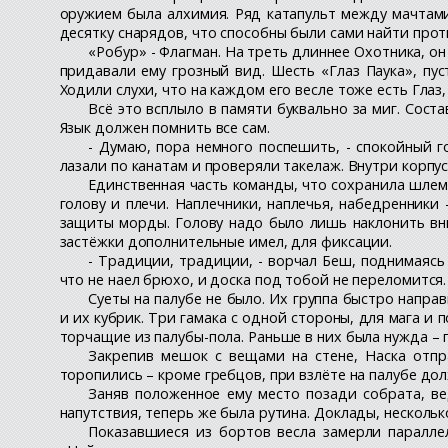
оружием была алхимия. Ряд катапульт между мачтами,
десятку снарядов, что способны были сами найти прот
«Робур» - Флагман. На треть длиннее Охотника, о
придавали ему грозный вид. Шесть «Глаз Паука», пус
Ходили слухи, что на каждом его весле тоже есть Глаз
Всё это всплыло в памяти буквально за миг. Сост
Язык должен помнить все сам.
- Думаю, пора немного поспешить, - спокойный г
лазали по канатам и проверяли такелаж. Внутри корпус
Единственная часть команды, что сохранила шлем
голову и плечи. Наплечники, наплечья, набедренники
защиты морды. Голову надо было лишь наклонить вн
застёжки дополнительные имел, для фиксации.
- Традиции, традиции, - ворчал Беш, поднимаясь
что не наел брюхо, и доска под тобой не переломится.
Суеты на палубе не было. Их группа быстро напр
и их кубрик. Три гамака с одной стороны, для мага и
торчащие из палубы-пола. Раньше в них была нужда – 
Закрепив мешок с вещами на стене, Наска отпр
торопились – кроме гребцов, при взлёте на палубе до
Заняв положенное ему место позади собрата, ве
напутствия, теперь же была рутина. Доклады, несколько
Показавшиеся из бортов весла замерли параллел