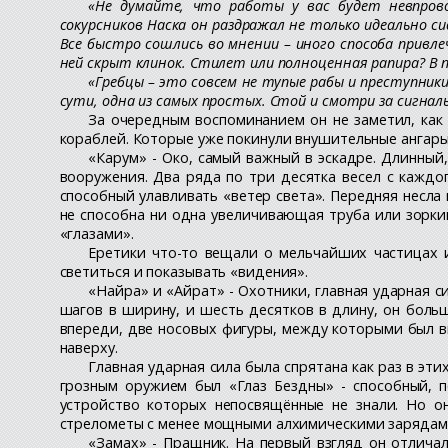
«Не думайте, что работы у вас будет невпров
сокурсников Наска он раздражал не только идеально с
Все быстро сошлись во мнении – иного способа привлеч
ней скрыт клинок. Стилет или полноценная рапира? В п
«Гребцы – это совсем не тупые рабы и преступники
сути, одна из самых простых. Стой и смотри за сигнал
За очередным воспоминанием он не заметил, как
кораблей. Которые уже покинули внушительные ангары.
«Карум» - Око, самый важный в эскадре. Длинны
вооружения. Два ряда по три десятка весел с каждог
способный улавливать «ветер света». Передняя несла 
не способна ни одна увеличивающая труба или зорки
«глазами».
Еретики что-то вещали о мельчайших частицах 
светиться и показывать «видения».
«Найра» и «Айрат» - Охотники, главная ударная си
шагов в ширину, и шесть десятков в длину, он больш
впереди, две носовых фигуры, между которыми был в
наверху.
Главная ударная сила была спрятана как раз в эт
грозным оружием был «Глаз Бездны» - способный, 
устройство которых непосвящённые не знали. Но о
стрелометы с менее мощными алхимическими зарядам
«Замах» - Пращник. На первый взгляд он отличал