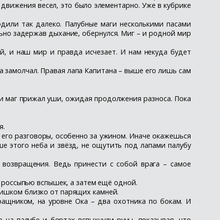
ь движения весел, это было элементарно. Уже в кубрике
дили так далеко. Палубные маги несколькими пасами
льно задержав дыхание, обернулся. Миг – и родной мир
ой, и наш мир и правда исчезает. И нам некуда будет
а замолчал. Правая лапа Капитана – выше его лишь сам
, и маг прижал уши, ожидая продолжения разноса. Пока
я.
ай его разговоры, особенно за ужином. Иначе окажешься
ше этого неба и звёзд, не ощутить под лапами палубу
 возвращения. Ведь принести с собой врага – самое
ул россыпью вспышек, а затем ещё одной.
лишком близко от парящих камней.
ащником, на уровне Ока – два охотника по бокам. И
е на палубе и бортах вспыхнули руны, показывая, что