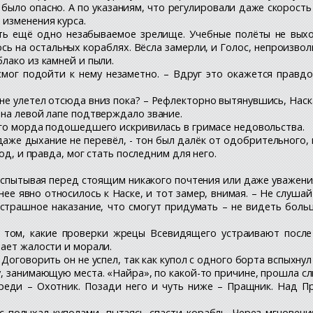
 было опасно. А по указаниям, что регулировали даже скорост
 изменения курса.
ть ещё одно незабываемое зрелище. Учебные полёты не выхо
сь на остальных кораблях. Вёсла замерли, и Голос, непроизво
лако из камней и пыли.
смог подойти к нему незаметно. – Вдруг это окажется правд
 не улетел отсюда вниз пока? – Рефлекторно вытянувшись, Наск
 на левой лапе подтверждало звание.
чего морда подошедшего искривилась в гримасе недовольства.
ы даже дыхание не перевёл, - тон был далёк от одобрительного
од, и правда, мог стать последним для него.
е испытывая перед стоящим никакого почтения или даже уважени
днее явно относилось к Наске, и тот замер, внимая. – Не слуш
е страшное наказание, что смогут придумать – не видеть боль
о том, какие проверки жрецы Всевидящего устраивают после
нает жалости и морали.
- Договорить он не успел, так как купол с одного борта вспыхн
ду, занимающую места. «Найра», по какой-то причине, прошла с
еди – Охотник. Позади него и чуть ниже – Пращник. Над Пр
 полыхал куполами, пытаясь спасти корабль. Через мгновени