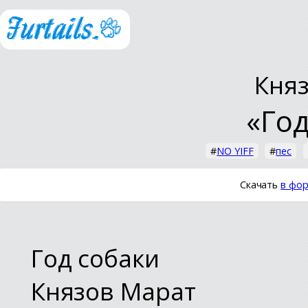
Кня
«Год
#
NO YIFF
#
пес
Скачать
в фор
Год собаки
Князов Марат