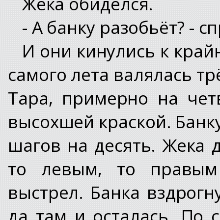
Жека обиделся.
- А банку разобьёт? - с
И они кинулись к край
самого лета валялась тр
Тара, примерно на чет
высохшей краской. Банк
шагов на десять. Жека 
то левым, то правым 
выстрел. Банка вздрогну
да там и осталась. По