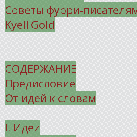
Советы фурри-писателям 
Kyell Gold
СОДЕРЖАНИЕ
Предисловие
От идей к словам
I. Идеи