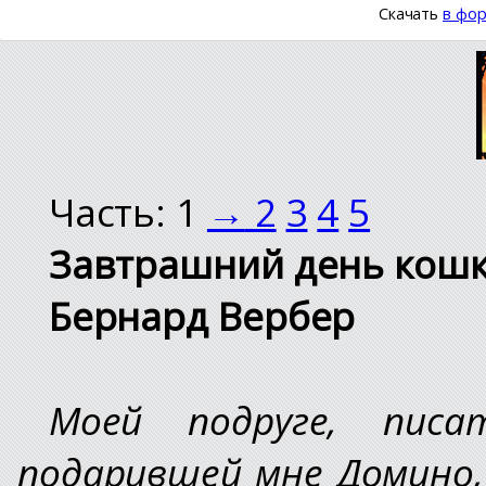
Скачать
в фор
Часть: 1
→
2
3
4
5
Завтрашний день кош
Бернард Вербер
Моей подруге, писа
подарившей мне Домино,