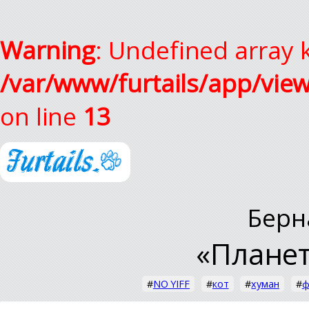
Warning
: Undefined array k
/var/www/furtails/app/vie
on line
13
Берн
«Планет
#
NO YIFF
#
кот
#
хуман
#
ф