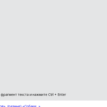
фрагмент текста и нажмите Ctrl + Enter
ов»
,
(разные) «Собаки...»