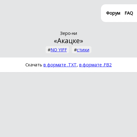
Форум
FAQ
Зеро-ни
«Акацке»
#
NO YIFF
#
стихи
Скачать
в формате .TXT
,
в формате .FB2