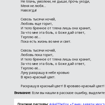
Не плачь, умолкни, не дыши, прочь уходи,
Меня не любя…
Навсегда!
Сквозь тысячи ночей,
Любовь еще горит,
И тело бренное от тлена лишь она хранит,
За что мне эта боль, о Боже дай ответ,
Терплю её…
Пока есть жизнь во мне и свет.
Сквозь тысячи ночей,
Любовь пока горит,
И тело бренное от тлена лишь она хранит,
За что мне эта боль, о Боже дай ответ,
Терплю её…
Луну раскрашу в небе кровью
В ярко-красный цвет.
Раскрашу в красный цвет! В кроваво-красный цвет!
Внимание:
Если вы нашли в рассказе ошибку, выделите 
Похожие рассказы:
AskelTheFox «Танец девяти хвост