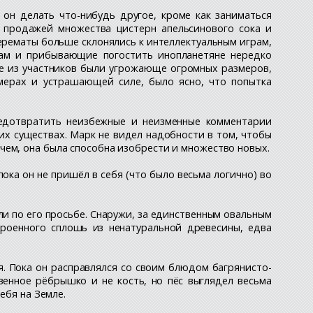
 он делать что-нибудь другое, кроме как заниматься
 продажей множества цистерн апельсинового сока и
серематы больше склонялись к интеллектуальным играм,
там и прибывающие погостить инопланетяне нередко
рые из участников были угрожающе огромных размеров,
змерах и устрашающей силе, было ясно, что попытка
предотвратить неизбежные и неизменные комментарии
их существах. Марк не видел надобности в том, чтобы
чем, она была способна изобрести и множество новых.
ока он не пришёл в себя (что было весьма логично) во
и по его просьбе. Снаружи, за единственным овальным
роенного сплошь из ненатуральной древесины, едва
я. Пока он расправлялся со своим блюдом багрянисто-
венное рёбрышко и не кость, но пёс выглядел весьма
ебя на Земле.