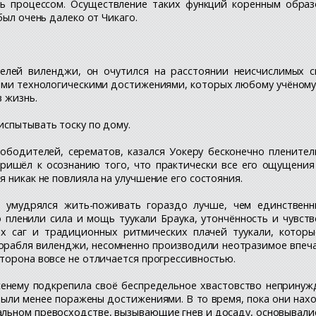
ь процессом. Осуществление таких функций коренным образ
был очень далеко от Чикаго.
елей виленджи, он очутился на расстоянии неисчислимых 
ми технологическими достижениями, которых любому учёному 
 жизнь.
испытывать тоску по дому.
ободителей, серематов, казался Уокеру бесконечно пленител
пришёл к осознанию того, что практически все его ощущени
я никак не повлияла на улучшение его состояния.
 умудрялся жить-поживать гораздо лучше, чем единственн
ленили сила и мощь туукали Браука, утончённость и чувств
х саг и традиционных ритмических плачей туукали, которы
орабля виленджи, несомненно производили неотразимое впеча
торона вовсе не отличается прогрессивностью.
на'сенему подкрепила своё беспредельное хвастовство неприн
были менее поражены достижениями. В то время, пока они нахо
льном превосходстве, вызывающие гнев и досаду, основывались 