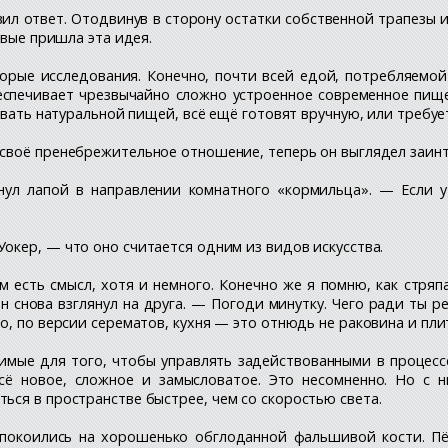
 ответ. Отодвинув в сторону остатки собственной трапезы и
рвые пришла эта идея.
орые исследования. Конечно, почти всей едой, потребляемо
спечивает чрезвычайно сложно устроенное современное пище
зывать натуральной пищей, всё ещё готовят вручную, или требу
у своё пренебрежительное отношение, теперь он выглядел заин
ул лапой в направлении комнатного «кормильца». — Если у
Уокер, — что оно считается одним из видов искусства.
сть смысл, хотя и немного. Конечно же я помню, как стряпа
 снова взглянул на друга. — Погоди минутку. Чего ради ты 
о, по версии серематов, кухня — это отнюдь не раковина и пли
имые для того, чтобы управлять задействованными в процесс
ё новое, сложное и замысловатое. Это несомненно. Но с ни
ься в пространстве быстрее, чем со скоростью света.
окоились на хорошенько обглоданной фальшивой кости. Пёс