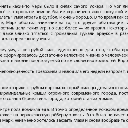
нять какие-то меры было в силах самого Уокера. Но мог ли
сё его прошлое земное бытие ограничено лишь покупкой и
елать? Умел играть в футбол. И очень хорошо. В то время как 
не, Марк обратил внимание на то, что другие обитающие 
 постичь цели таких игр, но ещё более — их правил. Некото
г даже близко тягаться с громадным туукали Брауком в ра
е долговременные увечья.
ему уму, а не грубой силе, единственно для того, чтобы 
уже сформировалось достаточно нелестное мнение о человеческ
звать вполне предсказуемый поток словесных колкостей. Впро
 неполноценность тревожила и изводила его недели напролёт, п
ом коврике с грубым ворсом, который жильцы дома изготовил
пирамидальные крыши огромного современного города, пост
о солнца Серематена, города, который стал их домом.
центре пола возникла еда. В точно определённое Уокером врем
хожее на первоклассную рёберную кость. Это было не качест
 Марк, неизменно хотелось закрыть глаза и снова вообразить с