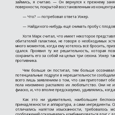
займись, я считаю. — Он вернулся к прежнему зан
поверхности, покрытой восстановленным из концентра
— Что? — потребовал ответа Уокер.
— Найди кого-нибудь ещё снимать пробу с плодов 
Хотя Марк считал, что имеет некоторое представ
обитателей галактики, не говоря о необходимых эст
много моментов, когда ему хотелось всё бросить, при
сдался. Проявил ту же решительность, которая поз
сохранить его за собой на целых три сезона. Уокер т
противника.
Чем больше он постигал, тем больше осознавал
потенциальные подруги в нерешительности сообщали 
всего лишь заявлением о том, что сам приготовит о
пола неизменно распаляло их любопытство. Они не и
фиаско, и, что вполне предсказуемо, удивлялись, когд
Как это ни удивительно, наибольшее беспок
принадлежности и аппаратура, а сами ингредиенты. С
отличались налётом изысканности, требовалось м
соображений отказывались комбинироваться друг с д