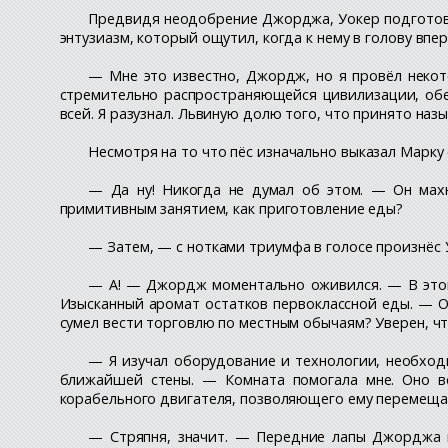
Предвидя неодобрение Джорджа, Уокер подготовил
энтузиазм, который ощутил, когда к нему в голову впе
— Мне это известно, Джордж, но я провёл некот
стремительно распространяющейся цивилизации, обе
всей. Я разузнал. Львиную долю того, что принято на
Несмотря на то что пёс изначально выказал Марк
— Да ну! Никогда не думал об этом. — Он махн
примитивным занятием, как приготовление еды?
— Затем, — с нотками триумфа в голосе произнёс 
— А! — Джордж моментально оживился. — В этом е
Изысканный аромат остатков первоклассной еды. — Он
сумел вести торговлю по местным обычаям? Уверен, чт
— Я изучал оборудование и технологии, необход
ближайшей стены. — Комната помогала мне. Оно вс
корабельного двигателя, позволяющего ему перемещат
— Стряпня, значит. — Передние лапы Джорджа п