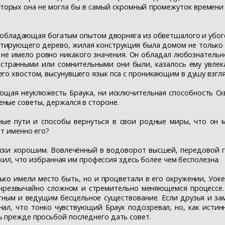
которых она не могла бы в самый скромный промежуток времени
я, обладающая богатым опытом дворняга из обветшалого и убог
итирующего дерево, жилая конструкция была домом не только 
 не имело ровно никакого значения. Он обладал любознатель
 странными или сомнительными они были, казалось ему увлек
го хвостом, высунувшего язык пса с проникающим в душу взгл
ющая неуклюжесть Браука, ни исключительная способность Ск
ные советы, держался в стороне.
ые пути и способы вернуться в свои родные миры, что он м
т именно его?
ски хорошим. Вовлечённый в водоворот высшей, передовой г
ужил, что избранная им профессия здесь более чем бесполезна.
ко имели место быть, но и процветали в его окружении, Уокер
в чрезвычайно сложном и стремительно меняющемся процессе.
тным и ведущим бесцельное существование. Если друзья и за
нал, что тонко чувствующий Браук подозревал, но, как исти
 прежде просьбой последнего дать совет.