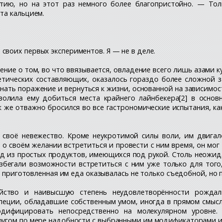
ятию, но на этот раз немного более благопристойно. — Тол
та кальцием.
своих первых экспериментов. Я — не в деле.
ление о том, во что ввязывается, овладение всего лишь азами
етических составляющих, оказалось гораздо более сложной 
знать поражение и вернуться к жизни, основанной на зависимо
волила ему добиться места крайнего лайнбекера[2] в осно
ак же отважно бросился во все гастрономические испытания, ка
 своё невежество. Кроме неукротимой силы воли, им двигал
о своём желании встретиться и провести с ним время, он мог
бед из простых продуктов, имеющихся под рукой. Столь неожи
збегали возможности встретиться с ним уже только для того
а приготовленная им еда оказывалась не только съедобной, но 
ойство и наивысшую степень неудовлетворённости рожда
пеции, обладавшие собственным умом, иногда в прямом смысл
одифицировать непосредственно на молекулярном уровне.
ругом по мере надобности с выбранными им модификаторами и