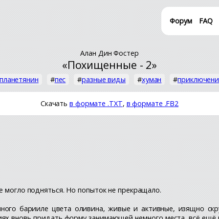
Форум
FAQ
Алан Дин Фостер
«Похищенные - 2»
планетянин
#
пес
#
разные виды
#
хуман
#
приключени
Скачать
в формате .TXT
,
в формате .FB2
не могло подняться. Но попыток не прекращало.
ого барииле цвета оливина, живые и активные, изящно скру
иях вновь придать форму занимающей немного места, всё ещё 