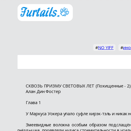
#
NO YIFF
#
ино
СКВОЗЬ ПРИЗМУ СВЕТОВЫХ ЛЕТ (Похищенные - 2)
Алан Дин Фостер
Глава 1
У Маркуса Уокера упало суфле хирэк-тэль и никак 
Змеевидные волокна особым образом подслащённ
гнёздышке, проявляли чудеса стремительности в усил