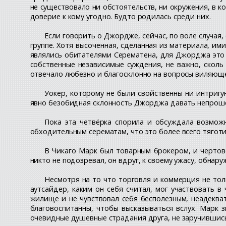
не существовало ни обстоятельств, ни окружения, в 
доверие к кому угодно. Будто родилась среди них.
Если говорить о Джордже, сейчас, по воле случа
группе. Хотя высоченная, сделанная из материала, им
являлись обитателями Серематена, для Джорджа это
собственные независимые суждения, не важно, сколь
отвечало любезно и благосклонно на вопросы виляюще
Уокер, которому не были свойственны ни интригу
явно безобидная склонность Джорджа давать непроше
Пока эта четвёрка спорила и обсуждала возможн
обходительным серематам, что это более всего тяготи
В Чикаго Марк был товарным брокером, и чертов
никто не подозревал, он вдруг, к своему ужасу, обнар
Несмотря на то что торговля и коммерция не толь
аутсайдер, каким он себя считал, мог участвовать 
жилище и не чувствовал себя бесполезным, неадеква
благовоспитанны, чтобы высказываться вслух. Марк з
очевидные душевные страдания друга, не заручившись