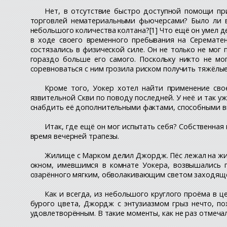
Нет, в отсутствие быстро доступной помощи при
торговлей нематериальными фьючерсами? Было ли в
небольшого количества колтана?[1] Что ещё он умел д
в ходе своего временного пребывания на Серемате
состязались в физической силе. Он не только не мог
гораздо больше его самого. Поскольку никто не мо
соревноваться с ним грозила риском получить тяжёлы
Кроме того, Уокер хотел найти применение сво
язвительной Скви по поводу последней. У неё и так 
снабдить её дополнительными фактами, способными вы
Итак, где ещё он мог испытать себя? Собственная
время вечерней трапезы.
Жилище с Марком делил Джордж. Пёс лежал на жив
окном, имевшимся в комнате Уокера, возвышались 
озарённого мягким, обволакивающим светом заходящег
Как и всегда, из небольшого круглого проёма в 
бурого цвета, Джордж с энтузиазмом грыз нечто, по
удовлетворённым. В такие моменты, как не раз отмечал