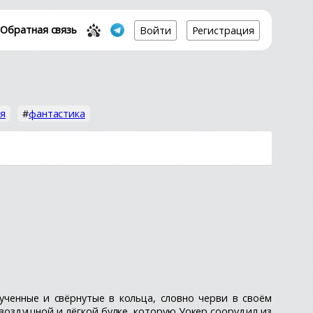
Обратная связь
Войти
Регистрация
я
#
фантастика
ченные и свёрнутые в кольца, словно черви в своём
воздушной и лёгкой булке, которую Уокер соорудил из