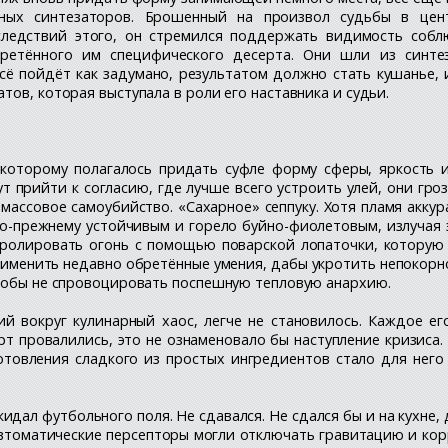
нных синтезаторов. Брошенный на произвол судьбы в цент
ледствий этого, он стремился поддержать видимость соблю
ретённого им специфического десерта. Они шли из синте
всё пойдёт как задумано, результатом должно стать кушанье
тов, которая выступала в роли его наставника и судьи.
оторому полагалось придать суфле форму сферы, яркость и 
т прийти к согласию, где лучше всего устроить улей, они гро
 массовое самоубийство. «Сахарное» сеппуку. Хотя пламя акку
по-прежнему устойчивым и горело буйно-фиолетовым, излучая
тролировать огонь с помощью поварской лопаточки, которую д
именить недавно обретённые умения, дабы укротить непокорно
чтобы не спровоцировать поспешную тепловую анархию.
й вокруг кулинарный хаос, легче не становилось. Каждое е
т провалились, это не ознаменовало бы наступление кризиса.
отовления сладкого из простых ингредиентов стало для него
идал футбольного поля. Не сдавался. Не сдался бы и на кухне, д
втоматические персепторы могли отключать гравитацию и кор