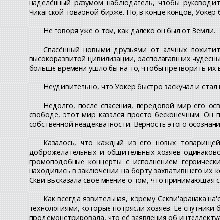
наделённый разумом наблюдатель, чтобы руководит
Чикагской товарной бирже. Но, в конце концов, Уокер 
Не говоря уже о том, как далеко он был от Земли.
Спасённый новыми друзьями от алчных похитит
высокоразвитой цивилизации, располагавших чудесны
больше времени ушло бы на то, чтобы претворить их в
Неудивительно, что Уокер быстро заскучал и стал 
Недолго, после спасения, передовой мир его осв
свободе, этот мир казался просто бесконечным. Он 
собственной неадекватности. Верность этого осознани
Казалось, что каждый из его новых товарищей
доброжелательных и общительных хозяев одинаково п
громоподобные концерты с исполнением героически
находились в заключении на борту захватившего их к
Скви высказала своё мнение о том, что принимающая с
Как всегда язвительная, к'эрему Секви'аранака'
технологиями, которые потрясли хозяев. Её спутники 
продемонстрировала, что её заявления об интеллектуа