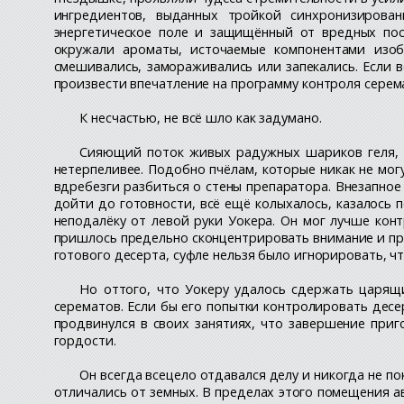
ингредиентов, выданных тройкой синхронизирова
энергетическое поле и защищённый от вредных пос
окружали ароматы, источаемые компонентами изоб
смешивались, замораживались или запекались. Если 
произвести впечатление на программу контроля серема
К несчастью, не всё шло как задумано.
Сияющий поток живых радужных шариков геля, к
нетерпеливее. Подобно пчёлам, которые никак не могу
вдребезги разбиться о стены препаратора. Внезапное
дойти до готовности, всё ещё колыхалось, казалось 
неподалёку от левой руки Уокера. Он мог лучше кон
пришлось предельно сконцентрировать внимание и пр
готового десерта, суфле нельзя было игнорировать, 
Но оттого, что Уокеру удалось сдержать царящи
серематов. Если бы его попытки контролировать десер
продвинулся в своих занятиях, что завершение приг
гордости.
Он всегда всецело отдавался делу и никогда не пок
отличались от земных. В пределах этого помещения а