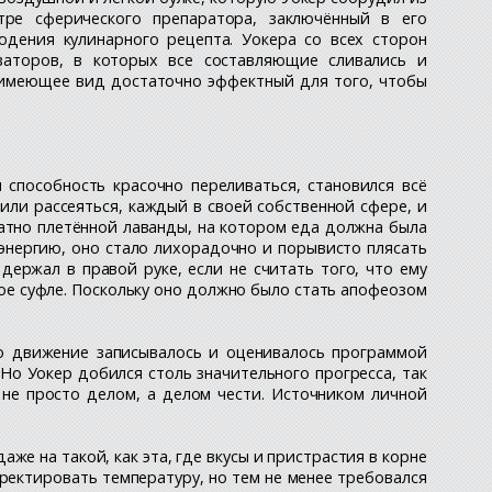
ре сферического препаратора, заключённый в его
дения кулинарного рецепта. Уокера со всех сторон
заторов, в которых все составляющие сливались и
, имеющее вид достаточно эффектный для того, чтобы
способность красочно переливаться, становился всё
зили рассеяться, каждый в своей собственной сфере, и
ратно плетённой лаванды, на котором еда должна была
 энергию, оно стало лихорадочно и порывисто плясать
ержал в правой руке, если не считать того, что ему
е суфле. Поскольку оно должно было стать апофеозом
го движение записывалось и оценивалось программой
 Но Уокер добился столь значительного прогресса, так
 не просто делом, а делом чести. Источником личной
аже на такой, как эта, где вкусы и пристрастия в корне
ректировать температуру, но тем не менее требовался