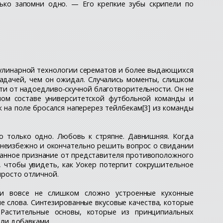
ько запомни одно. — Его крепкие зубы скрипели по
 кулинарной технологии серематов и более выдающихся
задачей, чем он ожидал. Случались моменты, слишком
сти от надоедливо-скучной благотворительности. Он не
вном составе университетской футбольной команды и
к на поле бросался наперерез тейлбекам[3] из команды
о только одно. Любовь к стряпне. Давнишняя. Когда
 неизбежно и окончательно решить вопрос о свидании
данное признание от представителя противоположного
, чтобы увидеть, как Уокер потерпит сокрушительное
просто отличной.
ли вовсе не слишком сложно устроенные кухонные
е слова. Синтезированные вкусовые качества, которые
 Растительные основы, которые из принципиальных
ли добавками.