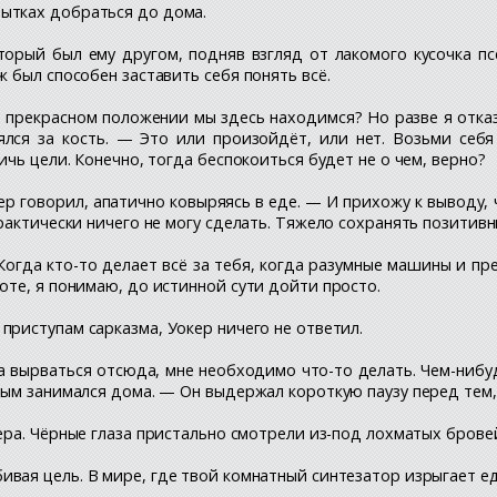
ытках добраться до дома.
торый был ему другом, подняв взгляд от лакомого кусочка п
 был способен заставить себя понять всё.
м прекрасном положении мы здесь находимся? Но разве я отка
ялся за кость. — Это или произойдёт, или нет. Возьми себя
чь цели. Конечно, тогда беспокоиться будет не о чем, верно?
ер говорил, апатично ковыряясь в еде. — И прихожу к выводу,
рактически ничего не могу сделать. Тяжело сохранять позитивн
Когда кто-то делает всё за тебя, когда разумные машины и 
оте, я понимаю, до истинной сути дойти просто.
приступам сарказма, Уокер ничего не ответил.
а вырваться отсюда, мне необходимо что-то делать. Чем-нибуд
рым занимался дома. — Он выдержал короткую паузу перед тем,
ера. Чёрные глаза пристально смотрели из-под лохматых брове
вая цель. В мире, где твой комнатный синтезатор изрыгает еду