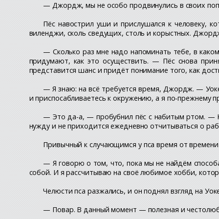
— Джордж, мы не особо продвинулись в своих поп
Пёс навострил уши и прислушался к человеку, ко
виленджи, сколь сведущих, столь и корыстных. Джордж
— Сколько раз мне надо напоминать тебе, в како
придумают, как это осуществить. — Пёс снова прин
представится шанс и придёт понимание того, как дости
— Я знаю: на всё требуется время, Джордж. — Уок
и приспосабливаетесь к окружению, а я по-прежнему п
— Это да-а, — пробубнил пёс с набитым ртом. — 
нужду и не приходится ежедневно отчитываться о раб
Привычный к случающимся у пса время от времени 
— Я говорю о том, что, пока мы не найдём способ
собой. И я рассчитываю на своё любимое хобби, кото
Челюсти пса разжались, и он поднял взгляд на Уок
— Повар. В данный момент — полезная и честолюби