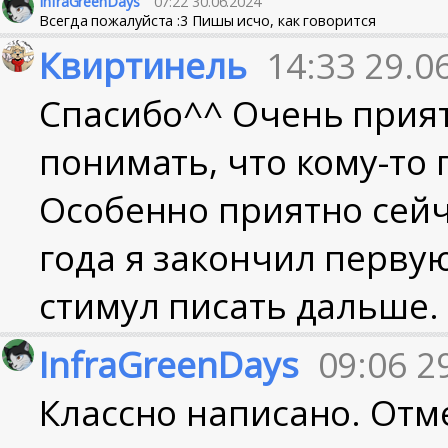
InfraGreenDays
07:22 30.06.2024
Всегда пожалуйста :3 Пишы исчо, как говорится
Квиртинель
14:33 29.0
Спасибо^^ Очень прият
понимать, что кому-то
Особенно приятно сейча
года я закончил перву
стимул писать дальше.
InfraGreenDays
09:06 2
Классно написано. От