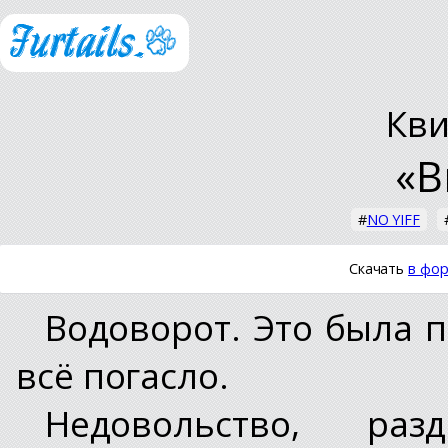
Кв
«В
#
NO YIFF
Скачать
в фор
Водоворот. Это была 
всё погасло.
Недовольство, раз