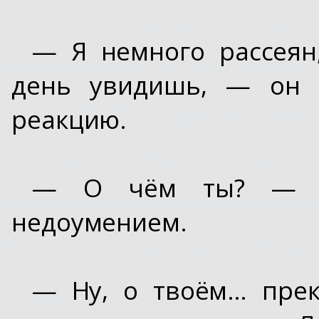
— Я немного рассеян
день увидишь, — он у
реакцию.
— О чём ты? — сп
недоумением.
— Ну, о твоём… прек