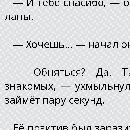
— И тебе спасибо, — о
лапы.
— Хочешь… — начал о
— Обняться? Да. Т
знакомых, — ухмыльнул
займёт пару секунд.
Её позитив был зарази