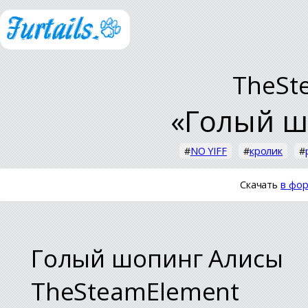
TheSt
«Голый ш
#
NO YIFF
#
кролик
#
Скачать
в фор
Голый шопинг Алисы
TheSteamElement