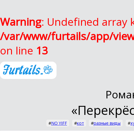
Warning
: Undefined array k
/var/www/furtails/app/vie
on line
13
Рома
«Перекрёс
#
NO YIFF
#
кот
#
разные виды
#
х