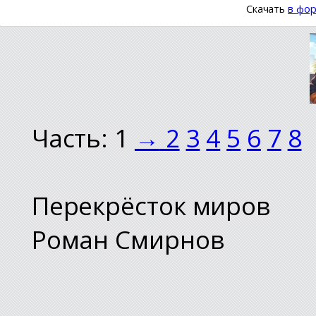
Скачать
в фор
Часть: 1
→
2
3
4
5
6
7
8
Перекрёсток миров
Роман Смирнов