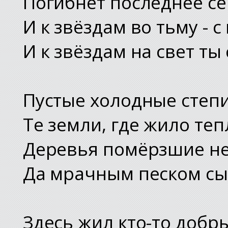
Погибнет последнее се
И к звёздам во тьму - 
И к звёздам на свет ты
Пустые холодные степи
Те земли, где жило теп
Деревья помёрзшие не
Да мрачным песком сып
Здесь жил кто-то добры