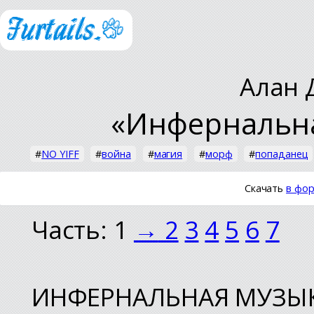
Алан 
«Инфернальна
#
NO YIFF
#
война
#
магия
#
морф
#
попаданец
Скачать
в фор
Часть: 1
→
2
3
4
5
6
7
ИНФЕРНАЛЬНАЯ МУЗЫКА 