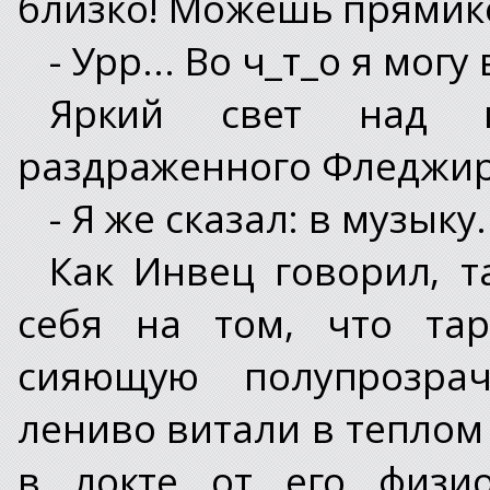
близко! Можешь прямико
- Урр... Во ч_т_о я могу
Яркий свет над к
раздраженного Фледжир
- Я же сказал: в музыку.
Как Инвец говорил, 
себя на том, что тар
сияющую полупрозрач
лениво витали в теплом
в локте от его физио