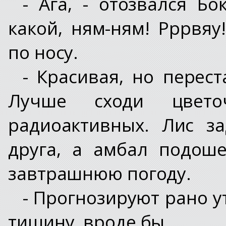
- Ага, - отозвался Бо
какой, ням-ням! Рррвя
по носу.
- Красивая, но перест
Лучше сходи цвето
радиоактивных. Лис з
друга, а амбал подош
завтрашнюю погоду.
- Прогнозируют рано у
тишину, вроде бы...