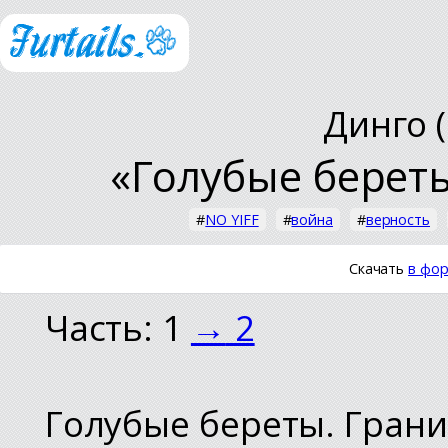
Динго 
«Голубые берет
#
NO YIFF
#
война
#
верность
Скачать
в фор
Часть: 1
→
2
Голубые береты. Гран