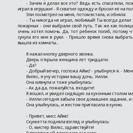
- Зачем я делал все это? Ведь есть спасатели, п
играл в игрушки! - Я схватил одежду и бросил её на пол
Эли посмотрел на меня, потом встала, и обняла:
- Ты никогда не играл, любимый! Ты всегда дела
пожарных - они выбрали свой путь. Так же как полиц
очень хотел помочь. Да, тот ребенок погиб, потому чт
сунула его мне в руки. - Пришло время снова выбрать,
вышла из комнаты...
Я нажал кнопку дверного звонка.
Дверь открыла женщина лет тридцати.
- Да?
- Добрый вечер, госпожа Аймс! - улыбнулся я. - Ме
Вилкс, я учу истории вашу дочь, Уилли.
Она кивнула и тоже улыбнулась:
- Ах да-да, пожалуйста, входите!
Я вошел, и увидел сидящую за кухонным столом м
- Уилли сегодня забыла свое домашнее задание, и 
Она улыбнулась, и жестом пригласила в кухню.
- Привет, мисс Аймс!
Скункетта подняла взгляд и улыбнулась:
- О, мистер Вилкс, здравствуйте!
Я протянул ей домашнее задание: