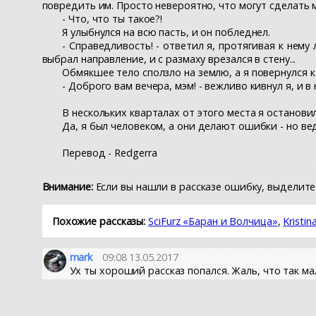
повредить им. Просто невероятно, что могут сделать
- Что, что ты такое?!
Я улыбнулся на всю пасть, и он побледнел.
- Справедливость! - ответил я, протягивая к нему
выбрал направление, и с размаху врезался в стену...
Обмякшее тело сползло на землю, а я повернулся к
- Доброго вам вечера, мэм! - вежливо кивнул я, и 
В нескольких кварталах от этого места я остановил
Да, я был человеком, а они делают ошибки - но вед
Перевод - Redgerra
Внимание:
Если вы нашли в рассказе ошибку, выделите 
Похожие рассказы:
SciFurz «Баран и Волчица»
,
Kristi
mark
09:08 13.05.2017
Ух ты хороший рассказ попался. Жаль, что так м