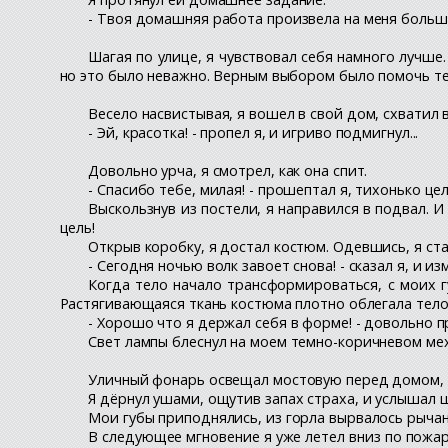
- Твоя домашняя работа произвела на меня большое
Шагая по улице, я чувствовал себя намного лучше.
но это было неважно. Верным выбором было помочь тем
Весело насвистывая, я вошел в свой дом, схватил 
- Эй, красотка! - пропел я, и игриво подмигнул...
Довольно урча, я смотрел, как она спит.
- Спасибо тебе, милая! - прошептал я, тихонько цел
Выскользнув из постели, я направился в подвал. И
цель!
Открыв коробку, я достал костюм. Одевшись, я ста
- Сегодня ночью волк завоет снова! - сказал я, и из
Когда тело начало трансформироваться, с моих г
Растягивающаяся ткань костюма плотно облегала тело 
- Хорошо что я держал себя в форме! - довольно п
Свет лампы блеснул на моем темно-коричневом мехе
Уличный фонарь освещал мостовую перед домом, н
Я дёрнул ушами, ощутив запах страха, и услышал 
Мои губы приподнялись, из горла вырвалось рычани
В следующее мгновение я уже летел вниз по пожарн