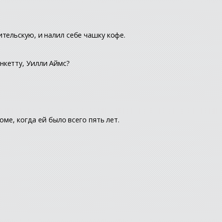
тельскую, и налил себе чашку кофе.
ункетту, Уилли Аймс?
ме, когда ей было всего пять лет.