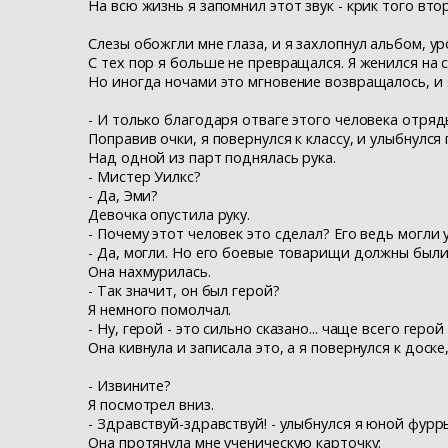
На всю жизнь я запомнил этот звук - крик того втор
Слезы обожгли мне глаза, и я захлопнул альбом, урон
С тех пор я больше не превращался. Я женился на 
Но иногда ночами это мгновение возвращалось, и я
- И только благодаря отваге этого человека отряд
Поправив очки, я повернулся к классу, и улыбнулс
Над одной из парт поднялась рука.
- Мистер Уилкс?
- Да, Эми?
Девочка опустила руку.
- Почему этот человек это сделал? Его ведь могли 
- Да, могли. Но его боевые товарищи должны был
Она нахмурилась.
- Так значит, он был герой?
Я немного помолчал.
- Ну, герой - это сильно сказано... чаще всего ге
Она кивнула и записала это, а я повернулся к доске,
- Извините?
Я посмотрел вниз.
- Здравствуй-здравствуй! - улыбнулся я юной фурр
Она протянула мне ученическую карточку: