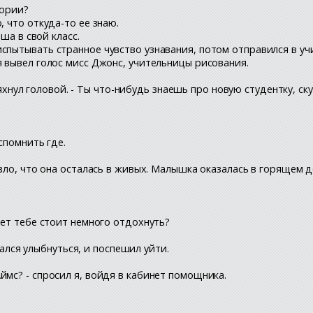
тории?
, что откуда-то ее знаю.
еша в свой класс.
спытывать странное чувство узнавания, потом отправился в учи
я вывел голос мисс Джонс, учительницы рисования.
стряхнул головой. - Ты что-нибудь знаешь про новую студентку, ск
вспомнить где.
зло, что она осталась в живых. Малышка оказалась в горящем до
жет тебе стоит немного отдохнуть?
ытался улыбнуться, и поспешил уйти.
ймс? - спросил я, войдя в кабинет помощника.