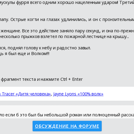
 мускулы фурря всего одним хорошо нацеленным ударом! Третий
 лапу. Острые когти на глазах удлинились, и он с пронзительн
 женщине. Все это действие заняло пару секунд, и она по-преж
в несколько прыжков взлетел по пожарной лестнице на крышу...
ся, поднял голову к небу и радостно завыл.
ь я был еще и Волком!!!
фрагмент текста и нажмите Ctrl + Enter
na Tracer «Дитя человека»
,
Jayne Lyons «100% волк»
ало если б это был бы небольшой роман или полноценный расск
ОБСУЖДЕНИЕ НА ФОРУМЕ