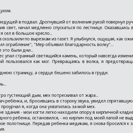
ухом.
 ведущей в подвал. Дрогнувшей от волнения рукой повернул ручк
ючив свет, начал медленно спускаться по лестнице. Оказавшись
 сел в большое кресло...
 скользили по вырезкам из газет. Я улыбнулся, ощущая, как ож
тил ограбление", "Мер объявил благодарность волку"…
 это были дни...
бес упал странный светящийся камень, который навсегда измени
ой пользовался как мог. Превращаясь в волка, я предотвращ
еднюю страницу, а сердце бешено забилось в груди.
...
тро густеющий дым, мех потрескивал от жара...
ч ребёнка, и, бросившись в сторону звука, увидел спрятавшую
о проурчал я, когда она ухватилась за мой мех.
ене здания - мои когти легко находили опору в кирпичной кладке
ного ребенка, остановился, - но кирпич под моей лапой не выд
ное полотнище. Передав ребенка медикам, я снова бросился к з
мя.