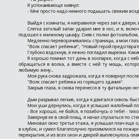
Я успокаивающе кивнул:
- Мне просто надо немного подышать свежим возд
Выйдя с комнаты, я направился через зал к двери,
Слегка затхлый запах ударил мне в нос, и я, вкл
подошел к книжному шкафу. Сняв с полки фотоальбом, я
Медленно переворачивались страницы, а мои глаза
"Волк спасает ребенка!", "Новый герой предотвра
Глубоко вздохнув, я нежно погладил вырезки. Какие
Я хорошо помнил тот день в зоопарке, когда с не
обращаться в волка, а вместе с ней ту мощь, котор
любимую жену...
Моя рука снова задрожала, когда я повернул посл
"Волк спасает ребенка из горящего здания".
Закрыв глаза, я снова перенесся в ту фатальную ночь
Дым разрывал легкие, когда я двигался сквозь быс
Мои уши дёрнулись, когда я услышал жалобный пла
- Все хорошо, не бойся, я позабочусь о тебе! - тих
Завернув ее в свой плащ, я начал спускаться по ст
Миновал окно третье этажа, я услышал плач еще од
в клубок, и сумел благополучно приземлился на пожар
перекрытия, и из всех окон и дверей выплеснулось пла