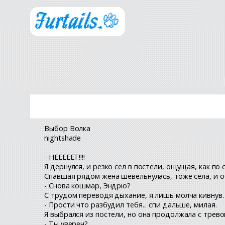
Выбор Волка
nightshade
- НЕЕЕЕЕТ!!!!
Я дернулся, и резко сел в постели, ощущая, как по 
Спавшая рядом жена шевельнулась, тоже села, и о
- Снова кошмар, Эндрю?
С трудом переводя дыхание, я лишь молча кивнув.
- Прости что разбудил тебя... спи дальше, милая.
Я выбрался из постели, но она продолжала с трево
- Ты уверен?