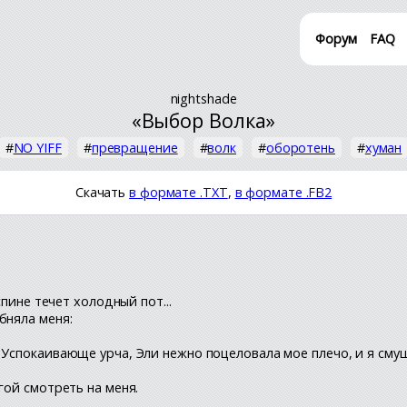
Форум
FAQ
nightshade
«Выбор Волка»
#
NO YIFF
#
превращение
#
волк
#
оборотень
#
хуман
Скачать
в формате .TXT
,
в формате .FB2
спине течет холодный пот...
бняла меня:
 Успокаивающе урча, Эли нежно поцеловала мое плечо, и я смущ
гой смотреть на меня.