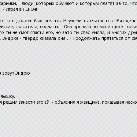
ожарники, - люди, которых обучают и которым платят за то, чт
. - Играл в ГЕРОЯ!
л то, что должен был сделать. Неужели ты считаешь себя един
ейские, спасатели, солдаты. - Она провела по моей щеке тыль
о ты не смог спасти его, но зато ты спас Уилли, и многих дру
 Эндрю! - твердо сказала она . - Продолжать прятаться от се
ня зовут Эндрю
алышку.
я решил занести его ей, - объяснил я женщине, показывая неско