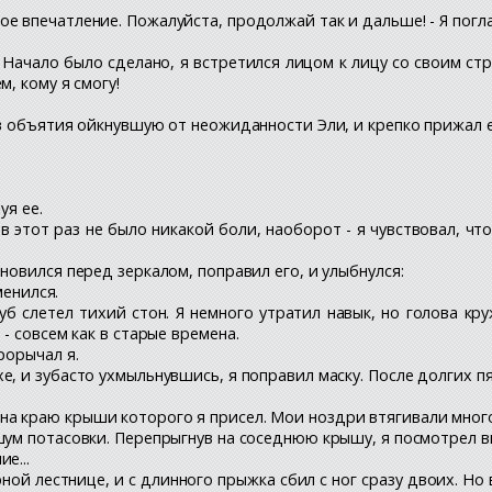
 впечатление. Пожалуйста, продолжай так и дальше! - Я поглад
 Начало было сделано, я встретился лицом к лицу со своим стра
, кому я смогу!
в объятия ойкнувшую от неожиданности Эли, и крепко прижал ее
уя ее.
 в этот раз не было никакой боли, наоборот - я чувствовал, чт
новился перед зеркалом, поправил его, и улыбнулся:
менился.
уб слетел тихий стон. Я немного утратил навык, но голова кр
- совсем как в старые времена.
рорычал я.
, и зубасто ухмыльнувшись, я поправил маску. После долгих пя
а краю крыши которого я присел. Мои ноздри втягивали много
шум потасовки. Перепрыгнув на соседнюю крышу, я посмотрел в
е...
ой лестнице, и с длинного прыжка сбил с ног сразу двоих. Но 