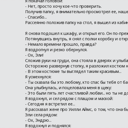
Я покачал головой:
- Нет, просто хочу кое-что проверить.
Получив папку, я внимательно просмотрел ее, наше
- Спасибо...
Рассеянно положив папку на стол, я вышел из кабине
Я снова подошел к шкафу, и открыл его. Он по-преж
Потянувшись внутрь, я снял с полки коробку и откр
- Немало времени прошло, правда?
Я вздрогнул и резко обернулся.
- Ох, Эли!
Сложив руки на груди, она стояла в дверях и улыба
Осторожно развернув стопку, я разложил костюм н
- В этом костюме ты выглядел таким красивым...
Я усмехнулся:
- Ты сказала бы это любому, кто спас бы тебя от б
Она улыбнулась, и поцеловала меня в щеку:
- Это были пять лет счастливой любви... но ты не 
Я вздохнул, и сел рядом с плащом и маской:
- Сегодня я встретил ее...
Я рассказал жене про Уилли Аймс, о том, что она б
Эли села рядом:
- Ох, Эндрю...
Я вздохнул и поднялся: