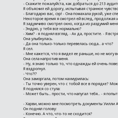
- Скажите пожалуйста, как добраться до 213 ауди
Я объяснил ей дорогу, испытывая странное чувство
- Благодарю вас, сэр! - Она помахала рукой, уже сп
Некоторое время я смотрел ей вслед, продолжая и
Я задумчиво смотрел окно, когда из раздумий мен
- Эндрю, у тебя все нормально?
- Хмм? - я поднял взгляд. - Ах да, простите. - Я в
Она улыбнулась.
- Да она только-только перевелась сюда... а что?
Я сел.
- Мне кажется, что я видел ее раньше, но не могу 
Она села напротив меня.
- Ну, я знаю только то, что однажды ей очень пове
Я вздрогнул.
- Что?!?
Она заморгала, потом нахмурилась:
- Ты точно уверен, что с тобой все в порядке? Мо
Я поднялся со стула:
- Может быть... прости, что напугал тебя... - я поп
- Харви, можно мне посмотреть документы Уилли А
Он поднял голову:
- Конечно. А что, что-то не сходится?