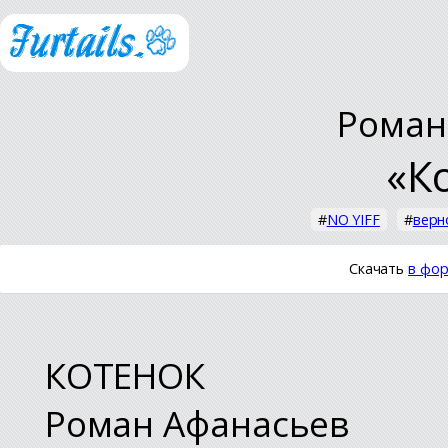
Роман
«К
#
NO YIFF
#
верн
Скачать
в фор
КОТЕНОК
Роман Афанасьев