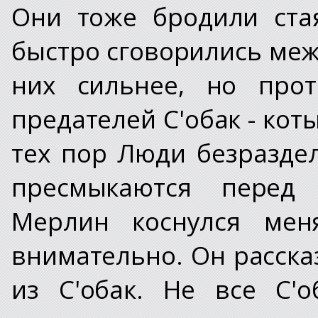
Они тоже бродили стая
быстро сговорились межд
них сильнее, но про
предателей С'обак - кот
тех пор Люди безразде
пресмыкаются перед 
Мерлин коснулся мен
внимательно. Он рассказ
из С'обак. Не все С'