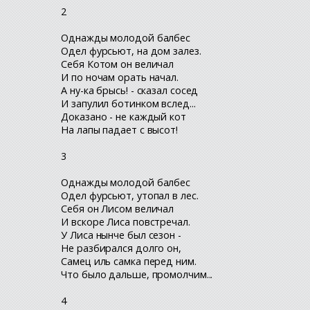
2
Однажды молодой балбес
Одел фурсьют, на дом залез.
Себя Котом он величал
И по ночам орать начал.
А ну-ка брысь! - сказал сосед
И запулил ботинком вслед...
Доказано - не каждый кот
На лапы падает с высот!
3
Однажды молодой балбес
Одел фурсьют, утопал в лес.
Себя он Лисом величал
И вскоре Лиса повстречал.
У Лиса нынче был сезон -
Не разбирался долго он,
Самец иль самка перед ним.
Что было дальше, промолчим...
4