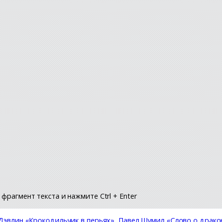
фрагмент текста и нажмите Ctrl + Enter
эвлин «Крокодильчик в перьях»
,
Павел Шумил «Слово о драко