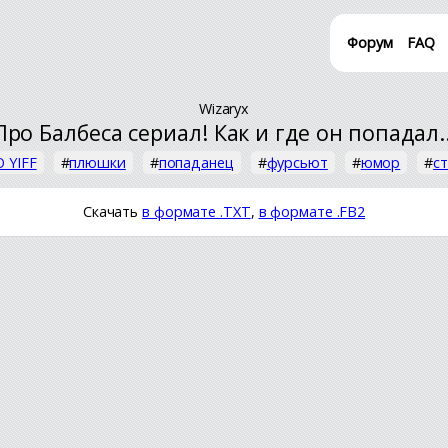
Форум
FAQ
Wizaryx
Про Балбеса сериал! Как и где он попадал..
 YIFF
#
плюшки
#
попаданец
#
фурсьют
#
юмор
#
с
Скачать
в формате .TXT
,
в формате .FB2