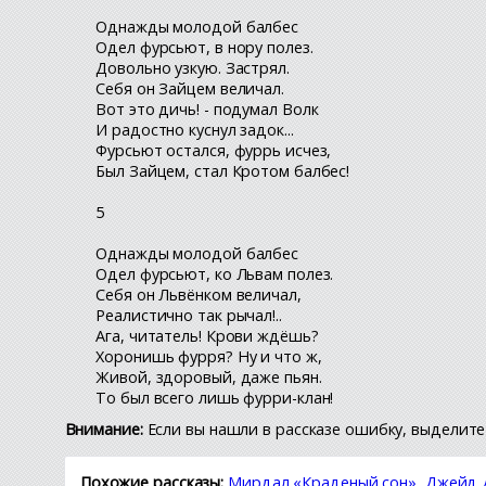
Однажды молодой балбес
Одел фурсьют, в нору полез.
Довольно узкую. Застрял.
Себя он Зайцем величал.
Вот это дичь! - подумал Волк
И радостно куснул задок...
Фурсьют остался, фуррь исчез,
Был Зайцем, стал Кротом балбес!
5
Однажды молодой балбес
Одел фурсьют, ко Львам полез.
Себя он Львёнком величал,
Реалистично так рычал!..
Ага, читатель! Крови ждёшь?
Хоронишь фурря? Ну и что ж,
Живой, здоровый, даже пьян.
То был всего лишь фурри-клан!
Внимание:
Если вы нашли в рассказе ошибку, выделите 
Похожие рассказы:
Мирдал «Краденый сон»
,
Джейд Д