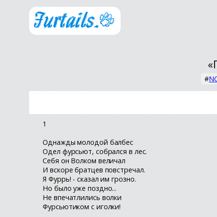
«
#
NO
1
Однажды молодой балбес
Одел фурсьют, собрался в лес.
Себя он Волком величал
И вскоре братцев повстречал.
Я Фуррь! - сказал им грозно.
Но было уже поздно...
Не впечатлились волки
Фурсьютиком с иголки!