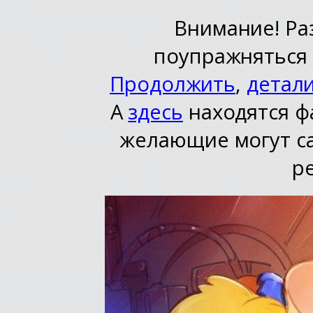
Внимание! Ра
поупражняться 
Продолжить
,
детал
А
здесь
находятся ф
желающие могут с
р