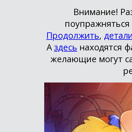
Внимание! Ра
поупражняться 
Продолжить
,
детал
А
здесь
находятся ф
желающие могут с
р