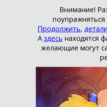
Внимание! Ра
поупражняться 
Продолжить
,
детал
А
здесь
находятся ф
желающие могут с
р