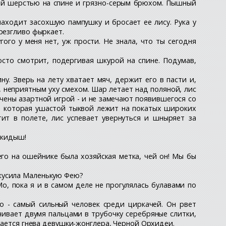
рой шерстью на спине и грязно-серым брюхом. Пышный
находит засохшую пампушку и бросает ее лису. Рука у
резгливо фыркает.
ого у меня нет, уж прости. Не знала, что ты сегодня
осто смотрит, подергивая шкурой на спине. Подумав,
у. Зверь на лету хватает мяч, держит его в пасти и,
 неприятным уху смехом. Шар летает над поляной, лис
вачены азартной игрой - и не замечают появившегося со
й, которая ушастой тыквой лежит на покатых широких
ит в полете, лис успевает увернуться и шныряет за
выкидыш!
него на ошейнике была хозяйская метка, чей он! Мы бы
 укусила Маленькую Фею?
о, пока я и в самом деле не прогулялась булавами по
о - самый сильный человек среди циркачей. Он рвет
ивает двумя пальцами в трубочку серебряные слитки,
вается гнева девушки-жонглера, Черной Орхидеи.