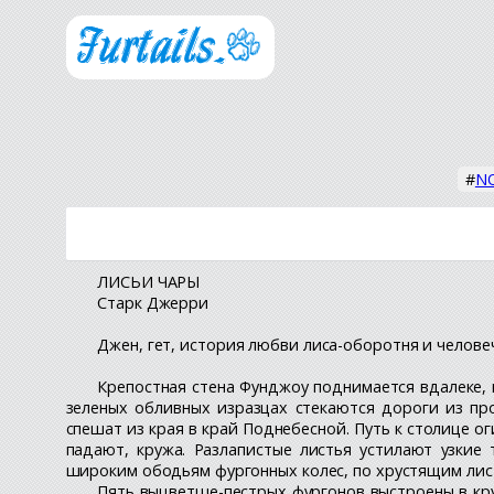
#
NO
ЛИСЬИ ЧАРЫ
Старк Джерри
Джен, гет, история любви лиса-оборотня и челове
Крепостная стена Фунджоу поднимается вдалеке, к
зеленых обливных изразцах стекаются дороги из пр
спешат из края в край Поднебесной. Путь к столице 
падают, кружа. Разлапистые листья устилают узкие
широким ободьям фургонных колес, по хрустящим лист
Пять выцветше-пестрых фургонов выстроены в кру