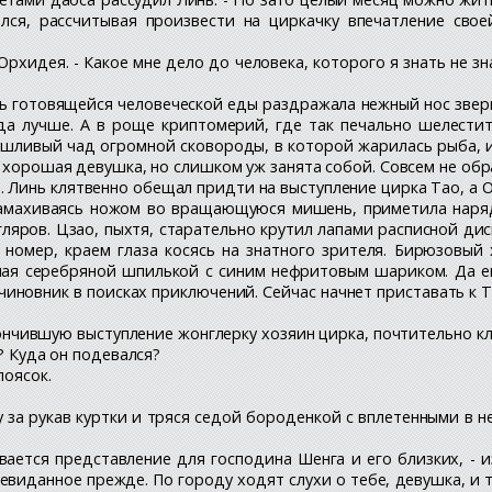
лся, рассчитывая произвести на циркачку впечатление своей
Орхидея. - Какое мне дело до человека, которого я знать не з
ь готовящейся человеческой еды раздражала нежный нос зверь
уда лучше. А в роще криптомерий, где так печально шелести
душливый чад огромной сковороды, в которой жарилась рыба, и
- хорошая девушка, но слишком уж занята собой. Совсем не об
 Линь клятвенно обещал придти на выступление цирка Тао, а Ор
амахиваясь ножом во вращающуюся мишень, приметила нарядн
ляров. Цзао, пыхтя, старательно крутил лапами расписной дис
 номер, краем глаза косясь на знатного зрителя. Бирюзовый
нная серебряной шпилькой с синим нефритовым шариком. Да 
чиновник в поисках приключений. Сейчас начнет приставать к Т
ончившую выступление жонглерку хозяин цирка, почтительно кла
? Куда он подевался?
поясок.
цу за рукав куртки и тряся седой бороденкой с вплетенными в 
вается представление для господина Шенга и его близких, - и
невиданное прежде. По городу ходят слухи о тебе, девушка, и 