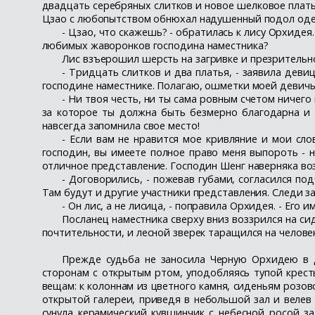
двадцать серебряных слитков и новое шелковое плать
Цзао с любопытством обнюхал надушенный подол оде
- Цзао, что скажешь? - обратилась к лису Орхидея
любимых жаворонков господина наместника?
Лис взъерошил шерсть на загривке и презрительн
- Тридцать слитков и два платья, - заявила деви
господине наместнике. Полагаю, ошметки моей девичь
- Ни твоя честь, ни ты сама ровным счетом ничего
за которое ты должна быть безмерно благодарна и 
навсегда запомнила свое место!
- Если вам не нравится мое кривляние и мои сло
господин, вы имеете полное право меня выпороть - н
отличное представление. Господин Шенг наверняка во
- Договорились, - пожевав губами, согласился п
Там будут и другие участники представления. Следи за
- Он лис, а не лисица, - поправила Орхидея. - Его им
Посланец наместника сверху вниз воззрился на с
почтительности, и лесной зверек таращился на челове
Прежде судьба не заносила Черную Орхидею в д
сторонам с открытым ртом, уподобляясь тупой кресть
вещам: к колоннам из цветного камня, сиденьям розо
открытой галереи, приведя в небольшой зал и велев
сунула керамический кувшинчик с небесной росой за