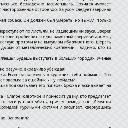
 тихонько, безнадежно насвистывать. Орхидея чмокает
ся настороженное острое ухо. За ухом следует звериная
еная собака. Он должен был умереть, но выжил, только
ереступают по листьям, не издающим ни звука. Зверек
ую вонь пробивается едва заметный звериный аромат,
 светлую проточину на выпуклом лбу животного. Шерсть
 дырки от металлических креплений - видимо, кто-то
авляешь? Будешь выступать в больших городах. Ученые
оно разумно, вкрадчиво убеждая:
аки. Если ты полезешь в курятник, тебя поймают. Псы
ет зверька за ошейник. - Ну, пойдем?
вушка подхватывает его поперек брюха и вскидывает на
 - благое животное и приносит удачу, кто предлагает
 что лисицу надо убить, причем немедленно. Девушка
 Орхидеей куриными костями и засыпает, свернувшись
зао. Запомнил?