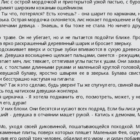
 Лис с острой мордочкой и приоткрытой узкой пастью, с бу
 примят широким кожаным ошейником.
? Ты что, потерялся? Есть хочешь? - она шарит по карманам, 
рька. Острая мордочка склоняется, лис нюхает подношение и б
лечами девица. - Знаешь, я бы тоже не стала. Но ничего друг
 траве. Он не убегает, но и не пытается подойти ближе. Пр
ва ярко раскрашенный деревянный шарик и бросает зверьку.
дскакивает вверх и острые зубки впиваются в сухую древесин
е. Девушка восхищенно щелкает пальцами, смеется - режущим,
тает мяч, лис тявкает, оттягивая углы пасти к ушам. Они зах
ом, с толстыми длинными руками и маленькой круглой голово
евушкой булаву, яростно швыряя ее в зверька. Булава свист
и бесстрашно наступая на гиганта:
ли? Так я это сделаю, будь уверен! Ты же спугнул его, свиной 
тясь под натиском девушки-жонглера.
ая циркачка. - Я хотела подманить его, посмотреть, может, у 
л его, дурак!
ые. У них блохи. Они бесятся и кусают всех подряд. Если бы лиса
ий! - девушка в отчаянии машет рукой. - Катись к демонам, М
ч Мо, уходя своей диковинной, пошатывающейся походкой. М
каменные плиты, поверх которых пляшет Маленькая Фея, скруч
лив его силой трех человек, обделил его умом - и силач побаи