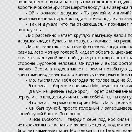
проведшего в пути и на открытом холодном воздухе.
воротничок серебристой шерсти вокруг шеи зверька
- Эй, - окликает девушка. - Ты ручной или дикий
циркачки верная: пирожок падает точно подле лап зве
- Так и думала, что ты откажешься, - пожимает п
пожалуешь.
Лис рассеянно катает круглую пампушку лапой по
девушка кладет булавы на траву, вытаскивает из рука
Листья взлетают золотым фонтаном, когда лис по
размашисто мотнув головой, кидает обратно, циркачк
стелется над сухой листвой, девица-жонглер ловко хва
стороны фургонов человека. Он грузен и высок рост
плечах. Верзила подхватывает с земли позабытую д
криптомерию, девушка зло кричит, уткнув руки в бока 
- Мо, ты спятил? Тебя сегодня по голове еще не би
- Это лиса... - бормочет великан Мо, неуклюже пя
- Да уж не цилинь (единорог)! - орет разгневанн
вернули его владельцу - или взяли себе! А ты, ты спугну
- Это лиса... - упрямо повторяет Мо. - Лисы грязн
- Он был ручной, просто голодный и запаршивевш
твоей тупой башке. Пошел вон!
- Лисы кусаются, - твердит себе под нос сила
четырехжильные канаты и железные цепи, поднимает 
бросает каменные шары. Мо говорит, что Творец, наде