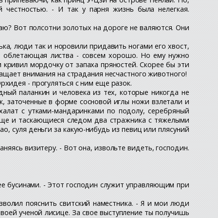
 честностью. - И так у парня жизнь была нелегкая.
наю? Вот полсотни золотых на дороге не валяются. Они
ка, люди так и норовили придавить ногами его хвост,
т облетающая листва - совсем хорошо. Но ему нужно
 кривил мордочку от запаха пряностей. Скорее бы эти
ращает внимания на страдания несчастного животного!
хидея - прогуляться с ним еще разок.
ый паланкин и человека из тех, которые никогда не
к, заточенные в форме сосновой иглы ножи взлетали и
 халат с утками-мандаринками по подолу, серебряный
еще и таскающиеся следом два стражника с тяжелыми
ао, суля деньги за какую-нибудь из певиц или плясуний
няясь визитеру. - Вот она, извольте видеть, господин.
нее бусинами. - Этот господин служит управляющим при
зволил пояснить свитский наместника. - Я и мои люди
твоей ученой лисице. За свое выступление ты получишь