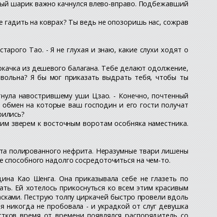
овый шарик важно качнулся влево-вправо. Подбежавший
не гадить на коврах? Ты ведь не опозоришь нас, сожрав
арого Тао. - Я не глухая и знаю, какие слухи ходят о
циркачка из дешевого балагана. Тебе делают одолжение,
вольна? Я бы мог приказать выдрать тебя, чтобы ты
стнула навострившему уши Цзао. - Конечно, почтенный
в обмен на которые ваш господин и его гости получат
рились?
оим зверем к восточным воротам особняка наместника.
вета полированного нефрита. Неразумные твари лишены
е способного надолго сосредоточиться на чем-то.
ина Као Шенга. Она приказывала себе не глазеть по
ать. Ей хотелось прикоснуться ко всем этим красивым
асками. Пеструю толпу циркачей быстро провели вдоль
 никогда не пробовала - и украдкой от слуг девушка
естков время от времени появлялся распорядитель со