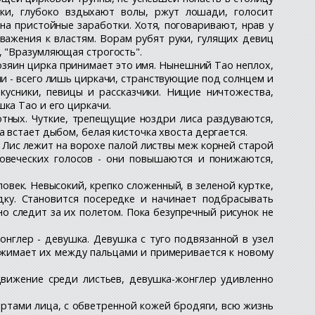
аки, глубоко вздыхают волы, ржут лошади, голосит
на пристойные заработки. Хотя, поговаривают, нрав у
уважения к властям. Ворам рубят руки, гулящих девиц
, "Вразумляющая строгость".
озяин цирка принимает это имя. Нынешний Тао неплох,
они - всего лишь циркачи, странствующие под солнцем и
кусники, певицы и рассказчики. Нищие ничтожества,
ка Тао и его циркачи.
тных. Чуткие, трепещущие ноздри лиса раздуваются,
 встает дыбом, белая кисточка хвоста дергается.
. Лис лежит на ворохе палой листвы меж корней старой
ловеческих голосов - они повышаются и понижаются,
век. Невысокий, крепко сложенный, в зеленой куртке,
ку. Становится посередке и начинает подбрасывать
но следит за их полетом. Пока безупречный рисунок не
онглер - девушка. Девушка с туго подвязанной в узел
ажимает их между пальцами и примеривается к новому
движение среди листьев, девушка-жонглер удивленно
ертами лица, с обветренной кожей бродяги, всю жизнь