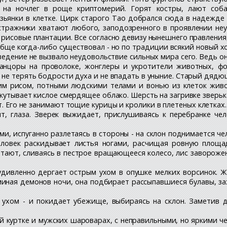
ь на ночлег в роще криптомерий. Горят костры, лают соб
зьянки в клетке. Цирк старого Тао добрался сюда в надежде 
 стражники хватают любого, заподозренного в проявлении не
 рисовые плантации. Все согласно девизу нынешнего правления
обще когда-либо существовал - но по традиции всякий новый х
аведение не вызвало неудовольствие сильных мира сего. Ведь 
анцоры на проволоке, жонглеры и укротители животных, фо
не терять бодрости духа и не впадать в уныние. Старый дядюш
им рисом, потными людскими телами и вонью из клеток живо
кутывает кислое смердящее облако. Шерсть на загривке зверька
т. Его не занимают тощие курицы и кролики в плетеных клетках
т, глаза. Зверек выжидает, прислушиваясь к перебранке че
 испуганно разлетаясь в стороны - на склон поднимается чело
ловек раскидывает листья ногами, расчищая ровную площад
етают, сливаясь в пестрое вращающееся колесо, лис завороже
удивленно дергает острым ухом в опушке мелких ворсинок. Ж
оминая демонов ночи, она подбирает рассыпавшиеся булавы, з
 ухом - и покидает убежище, выбираясь на склон. Заметив 
ой куртке и мужских шароварах, с неправильными, но яркими ч