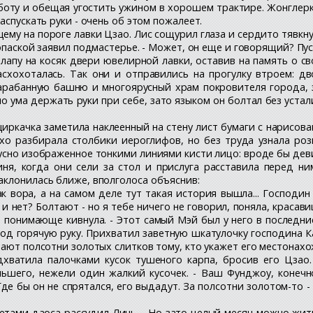
работу и обещая угостить ужином в хорошем трактире. Жонглерк
аспускать руки - очень об этом пожалеет.
ему на пороге лавки Цзао. Лис сощурил глаза и сердито тявкнул
 опаской заявил подмастерье. - Может, он еще и говорящий? Пус
пу на косяк двери ювелирной лавки, оставив на память о св
асхохоталась. Так они и отправились на прогулку втроем: 
Барабанную башню и многоярусный храм покровителя города, з
ло ума держать руки при себе, зато языком он болтал без уст
иркачка заметила наклеенный на стену лист бумаги с нарисов
о разбирала столбики иероглифов, но без труда узнала роз
усно изображенное тонкими линиями кисти лицо: вроде бы деви
Линя, когда они сели за стол и прислуга расставила перед
аклонилась ближе, вполголоса объяснив:
как вора, а на самом деле тут такая история вышла... Господи
и нет? Болтают - но я тебе ничего не говорил, поняла, красави
 понимающе кивнула. - Этот самый Мэй был у него в последние
под горячую руку. Прихватил заветную шкатулочку господина Ка
щают полсотни золотых слитков тому, кто укажет его местонах
дхватила палочками кусок тушеного карпа, бросив его Цзао
льшего, нежели один жалкий кусочек. - Ваш Фунджоу, конечн
де бы он не спрятался, его выдадут. За полсотни золотом-то -
 летами даоса рассудил Линь. - Но зато целый месяц можно жит