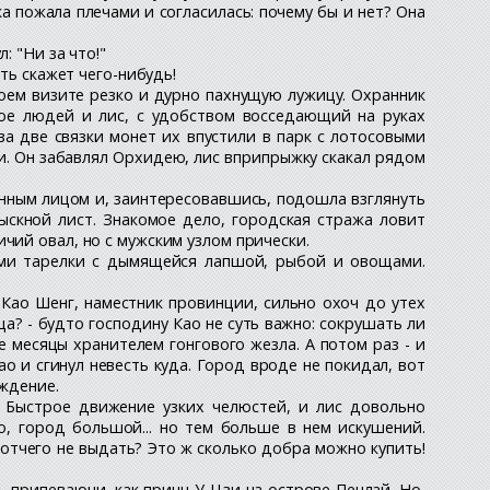
а пожала плечами и согласилась: почему бы и нет? Она
: "Ни за что!"
ть скажет чего-нибудь!
оем визите резко и дурно пахнущую лужицу. Охранник
двое людей и лис, с удобством восседающий на руках
а две связки монет их впустили в парк с лотосовыми
али. Он забавлял Орхидею, лис вприпрыжку скакал рядом
анным лицом и, заинтересовавшись, подошла взглянуть
ыскной лист. Знакомое дело, городская стража ловит
чий овал, но с мужским узлом прически.
 ними тарелки с дымящейся лапшой, рыбой и овощами.
н Као Шенг, наместник провинции, сильно охоч до утех
ца? - будто господину Као не суть важно: сокрушать ли
 месяцы хранителем гонгового жезла. А потом раз - и
о и сгинул невесть куда. Город вроде не покидал, вот
ождение.
. Быстрое движение узких челюстей, и лис довольно
о, город большой... но тем больше в нем искушений.
 отчего не выдать? Это ж сколько добра можно купить!
ь припеваючи, как принц У-Цзи на острове Пенлай. Но,