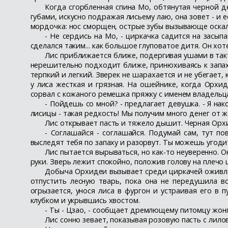
Когда сгорбленная спина Мо, обтянутая черной д
губами, искусно подражая лисьему лаю, она зовет - и 
мордочка: нос сморщен, острые зубы вызывающе оска
- Не сердись на Мо, - циркачка садится на засып
сделался таким... как большое глуповатое дитя. Он хот
Лис приближается ближе, подергивая ушами в так
нерешительно подходит ближе, принюхиваясь к запах
терпкий и легкий. Зверек не шарахается и не убегает
у лиса жесткая и грязная. На ошейнике, когда Орхи
сорвал с кожаного ремешка пряжку с именем владельц
- Пойдешь со мной? - предлагает девушка. - Я н
лисицы - такая редкость! Мы получим много денег от 
Лис открывает пасть и тяжело дышит. Черная Орхи
- Соглашайся - соглашайся. Подумай сам, тут по
выследят тебя по запаху и разорвут. Ты можешь угодит
Лис пытается вырываться, но как-то неуверенно. О
руки. Зверь лежит спокойно, положив голову на плечо 
Добыча Орхидеи вызывает среди циркачей оживлен
отпустить лесную тварь, пока она не передушила вс
огрызается, унося лиса в фургон и устраивая его в
клубком и укрывшись хвостом.
- Ты - Цзао, - сообщает дремлющему питомцу жонгл
Лис сонно зевает, показывая розовую пасть с лил