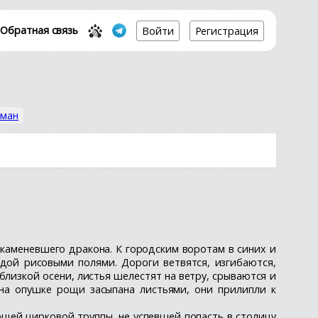
Обратная связь
Войти
Регистрация
уман
окаменевшего дракона. К городским воротам в синих и
дой рисовыми полями. Дороги ветвятся, изгибаются,
лизкой осени, листья шелестят на ветру, срываются и
 на опушке рощи засыпана листьями, они прилипли к
ющей цирковой труппы, не успевшей попасть в столицу