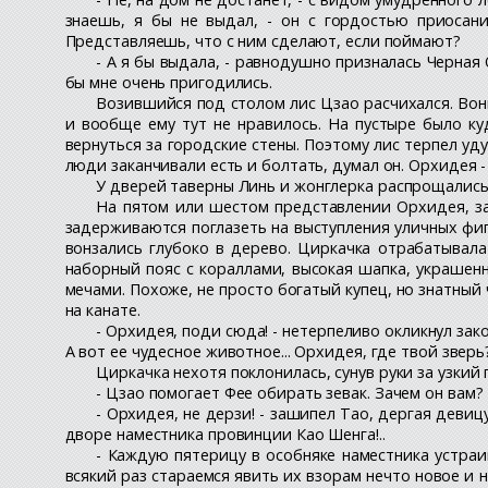
знаешь, я бы не выдал, - он с гордостью приосани
Представляешь, что с ним сделают, если поймают?
- А я бы выдала, - равнодушно призналась Черная 
бы мне очень пригодились.
Возившийся под столом лис Цзао расчихался. Вон
и вообще ему тут не нравилось. На пустыре было к
вернуться за городские стены. Поэтому лис терпел у
люди заканчивали есть и болтать, думал он. Орхидея 
У дверей таверны Линь и жонглерка распрощались.
На пятом или шестом представлении Орхидея, з
задерживаются поглазеть на выступления уличных фиг
вонзались глубоко в дерево. Циркачка отрабатывала
наборный пояс с кораллами, высокая шапка, украше
мечами. Похоже, не просто богатый купец, но знатный 
на канате.
- Орхидея, поди сюда! - нетерпеливо окликнул зак
А вот ее чудесное животное... Орхидея, где твой зверь
Циркачка нехотя поклонилась, сунув руки за узкий 
- Цзао помогает Фее обирать зевак. Зачем он вам?
- Орхидея, не дерзи! - зашипел Тао, дергая деви
дворе наместника провинции Као Шенга!..
- Каждую пятерицу в особняке наместника устраи
всякий раз стараемся явить их взорам нечто новое и 