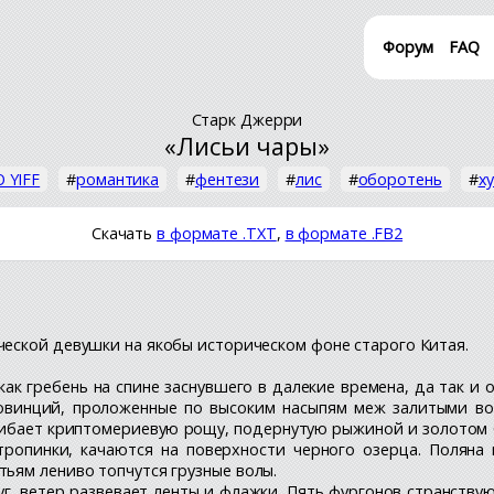
Форум
FAQ
Старк Джерри
«Лисьи чары»
 YIFF
#
романтика
#
фентези
#
лис
#
оборотень
#
х
Скачать
в формате .TXT
,
в формате .FB2
ческой девушки на якобы историческом фоне старого Китая.
ак гребень на спине заснувшего в далекие времена, да так и 
овинций, проложенные по высоким насыпям меж залитыми во
огибает криптомериевую рощу, подернутую рыжиной и золотом б
 тропинки, качаются на поверхности черного озерца. Поляна
ьям лениво топчутся грузные волы.
г, ветер развевает ленты и флажки. Пять фургонов странству