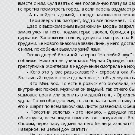
вместе с ним. Суля взять с нее половинную плату за 
не против посмотреть город, а если парень вздумает р
- А ты пойдешь домой, - твердо заявила она лежащ
- Твой зверь так смотрит, будто все понимает, - с
Цзао с высокомерным выражением морды задрал ла
замахнулся на него, подмастерье заохал, Орхидея р
циркачки. Запрокинув голову, девушка смотрела на 
прудами. Ее нового знакомца звали Линь, у него доста
с ними, по-собачьи вывалив узкий язык.
Около дверей большой таверны "На любой вкус" ц
поближе. Никогда не учившаяся Черная Орхидея плох
преступника. Жонглерка в недоумении смотрела на иск
- Кого это у вас разыскивают? - спросила она 
Болтливый подмастерье сделал знак, чтобы девушка н
- Это Мэй, вор. То есть в розыск его объявили, 
внутренних покоев. Мужчина он видный, так отчего бы 
яшмовые врата или звонить в медный гонг, - Орхидея
удрал. То ли обрыдло ему, то ли попался наместнику 
его и шарят по всем закоулкам. Листы развесили. Обе
- Полсотни золотых - это немало, - девушка по
облизнулся, всем видом намекая: он заслуживает бо
Спорим, через пару седмиц вашего беглеца изловят? Г
Наверное, на целый дом хватит?
- Не, на дом не достанет, - с видом умудренного