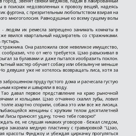
в город. Звенят связки медяков, падая в лакированный
ы в поисках недозволенных к провозу вещей, надеясь
ртик фургона, с презрительным любопытством взирая на
ского многоголосия. Равнодушные ко всему сущему волы
а - людям их ремесла запрещено занимать комнаты в
 же явился квартальный надзиратель со стражниками.
 пустырь.
 стражника. Она разложила свое невеликое имущество,
 сообразил, что от него требуется. Цзао разыскивал в
прыгал за булавами и даже пытался изобразить поклон.
опытный мастер обучает собаку или обезьяну не меньше
 Но девушке уже не хотелось возвращать лиса, хотя за
 в заброшенном пруду пустого дома и расчесала густую
льным корнем и швыряли в воду.
о Тао давал первое представление на краю рыночной
ячами и кольцами. Цзао отчаянно скалил зубы, ловил
толпе азартно спорили, собака это или все же лисица.
улыбающейся женщины с хрупким телом десятилетней
! Лисы приносят удачу, точно тебе говорю!"
дать ее, не слушая никаких уговоров - бежал следом,
ира заказала медную пластинку с гравировкой "Цзао,
вая красоты Фунджоу и убеждая циркачку прогуляться