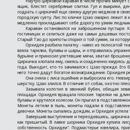
Наутро цирковой караван в числе прочих минует с
ящик, блестят серебряные слитки. Гул и выкрики, д
содрать с циркачей еще связку-другую медяков в свою
городскую суету. Лис по кличке Цзао смирно лежит в 
медленно прокладывают себе дорогу по узким людным 
Караван остановился на заброшенном пустыре. 
гостиницах и селиться даже на самых дешевых посто
Старый Тао до хрипоты спорил о той сумме, за котор
Орхидея разбила палатку - навес из полосатой тк
взяла тарелки, булавы и шары, и отправилась упражня
бурьяне и приносил улетевшие мячи, хватал брошенную
Циркачка хлопала ему, смеясь и озадаченно хмурясь: 
года. Выходит, кто-то занимался с Цзао прежде. Его 
него точно дадут богатое вознаграждение. Орхидея р
Она сняла с лиса ошейник и выбросила его. Невзи
шерстку. Цзао злился. В отличие от собак, охотно пл
Зазывала колотил в звонкий бубен, обещая зев
площади. Орхидея вращала плоские тарелки на длинн
булавы и крутился колесом. Он прыгал в подставленно
Монеты летели в пыль, монеты падали в подставле
девочки. Монеты сыпались дождем, и Орхидея успела т
Завершив выступление и переодевшись, циркачка 
как пришитый. В лавке шорника Орхидея купила лису
собственность Орхидеи". Подмастерье ювелира, прил