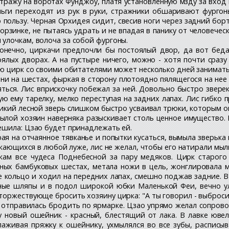
тражу на воротах Фунджоу, платя установленную мзду за вход 
еньги переходят из рук в руки, стражники обшаривают фургон
 пользу. Черная Орхидея сидит, свесив ноги через задний бо
корзинке, не пытаясь удрать и не впадая в панику от человече
улочкам, волоча за собой фургоны.
Конечно, циркачи предпочли бы постоялый двор, да вот бед
ялых дворах. А на пустыре ничего, можно - хотя почти сразу
ую цирк со своими обитателями может несколько дней занимать
ани на шестах, фыркая в сторону плотоядно пялящегося на нее
ться. Лис вприскочку побежал за ней. Довольно быстро зверек
 ему тарелку, мелко переступая на задних лапах. Лис гибко 
дикий лесной зверь слишком быстро усваивал трюки, которым 
былой хозяин наверняка разыскивает столь ценное имущество.
ешила: Цзао будет принадлежать ей.
рая на отчаянное тявканье и попытки кусаться, вымыла зверька
ескающихся в любой луже, лис не желал, чтобы его натирали мы
акам все чудеса Поднебесной за пару медяков. Цирк старог
ых бамбуковых шестах, метала ножи в цель, жонглировала м
е кольцо и ходил на передних лапах, смешно поджав задние. В 
нные шляпы и в подол широкой юбки Маленькой Феи, вечно 
оржествующе бросить хозяину цирка: "А ты говорил - выбросим
отправилась бродить по ярмарке. Цзао упрямо желал сопровож
 новый ошейник - красный, блестящий от лака. В лавке ювел
аживая пряжку к ошейнику, ухмылялся во все зубы, расписы