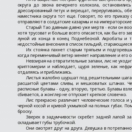
округа до звона вечернего колокола, остановилис
дрессированный петух и верещат, переругиваясь, обе
наместника округа тот еще. Говорят, по его приказу
отправляют в солдатские казармы и на императорские
Старый Тао давным-давно уже мертв - если он во
хотя трусоват и больше всего опасается, как бы его з
луной из конца в конец Поднебесной. Акробаты и т
недостойные внесения в список гильдий, старающиеся 
Их стоянка пахнет старым тряпьем и подгоревш
когда переменчивый ветер меняет направление и его о
Невзирая на отвратительные запахи, лис не уходи
криптомерии и наблюдает, щуря зеленые, как нефри
отдаляясь и приближаясь.
Листья жалобно шуршат под решительными шагами,
расшитой цветами сливы, и мешковатых штанах. Че
расписные булавы - одну, вторую, третью. Булавы взл
сбивается, а жонглер не отпускает крепкое словечко.
Лис прекрасно различает человеческие голоса и 
черной косой и кривой ухмылкой на полных губах. П
броску.
Зверек в задумчивости скребет задней лапой за
складывает губы трубочкой.
Они смотрят друг на друга. Девушка в потрепанн