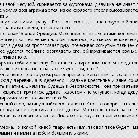
ешевой чесучой, скрывается за фургонами, девушка начинает
ее усилия вознаграждаются. Из-за корявого ствола высовывает
лены.
анную листьями траву. - Болтают, его в детстве покусала беш
ел защитить меня, только и всего.
т словам Черной Орхидеи. Маленькие лапы с черными когтями п
у девушки - ей не мешало бы помыться, но сквозь человеческ
, когда девушка протягивает руку, почесывая согнутым пальцем
дее удается поближе разглядеть его, обнаруживаются рваные
а животного.
акормлю тебя и расчешу. Ты станешь цирковым зверем, предст
желающих поглазеть на такое чудо. Пойдешь?
дея чешет его за ухом, разговаривая с животным так, словно 
всюду деревни, а в деревнях - жадные крестьяне и злые соб
ь в капкан. С нами ты будешь в безопасности, - она прихватыва
н фыркает, крутится, дергает хвостом - но уступает, когда де
циркачке и позволяя нести себя.
ный спор, затянувшийся до темноты. Кто-то говорит, что лиса
ех кур и не перекусала всех детей. Мо горой стоит за то,
 пустой плетеной корзинке. Лис охотно хрустит принесенными
ерка. - У всякой живой твари есть имя, так вот твое будет - Ц
овыми пятнами на нёбе и белыми клыками.