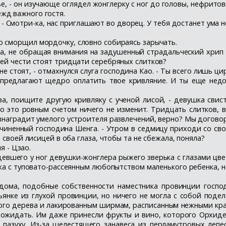
е, - он изучающе оглядел жонглерку с ног до головы, нефрит
жд важного гостя.
. - Смотри-ка, нас приглашают во дворец. У тебя достанет ума 
о сморщил мордочку, словно собираясь зарычать.
ца, не обращая внимания на задушенный страдальческий хрип ст
ей чести стоят тридцати серебряных слитков?
 не стоят, - отмахнулся слуга господина Као. - Ты всего лишь 
предлагают щедро оплатить твое кривляние. И ты еще недо
ва, поищите другую кривляку с ученой лисой, - девушка сви
о это ровным счетом ничего не изменит. Тридцать слитков, 
знаградит умелого устроителя развлечений, верно? Мы догово
одчиненный господина Шенга. - Утром в седмицу приходи со св
 своей лисицей в оба глаза, чтобы та не сбежала, поняла?
я - Цзао.
идевшего у ног девушки-жонглера рыжего зверька с глазами ц
ка с туповато-рассеянным любопытством маленького ребенка, н
ома, подобные собственности наместника провинции господ
янке из глухой провинции, но ничего не могла с собой подел
вого дерева и лакированным ширмам, расписанным нежными кр
 ожидать. Им даже принесли фрукты и вино, которого Орхидея
 пазуху. Из-за шелестящего занавеса из перламутровых леп