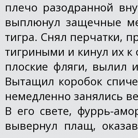
плечо разодранной вну
выплюнул защечные ме
тигра. Снял перчатки, 
тигриными и кинул их к 
плоские фляги, вылил и
Вытащил коробок спиче
немедленно занялись в
В его свете, фуррь-ам
вывернул плащ, оказа