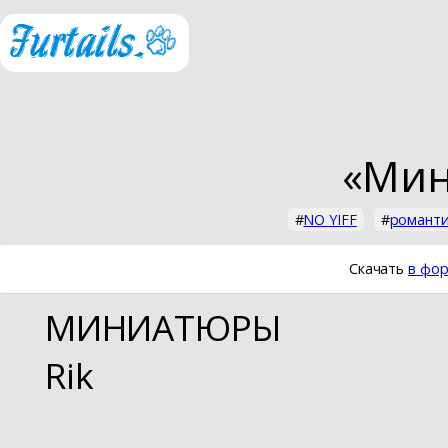
«Ми
#
NO YIFF
#
романт
Скачать
в фор
МИНИАТЮРЫ
Rik